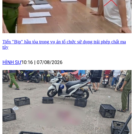
Tiến "Bịp" hầu tòa trong vụ án tổ chức sử dụng trái phép chất ma
túy
HÌNH SỰ
10:16
|
07/08/2026