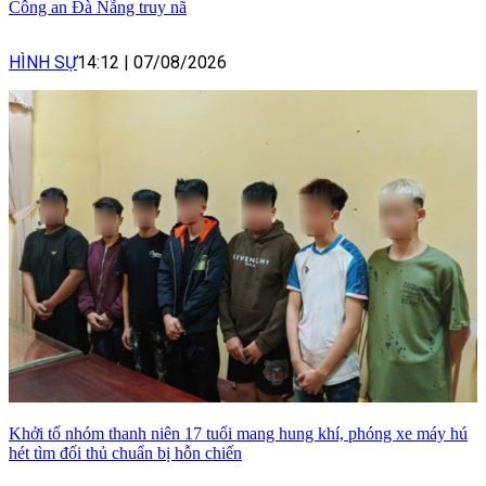
Công an Đà Nẵng truy nã
HÌNH SỰ
14:12
|
07/08/2026
Khởi tố nhóm thanh niên 17 tuổi mang hung khí, phóng xe máy hú
hét tìm đối thủ chuẩn bị hỗn chiến