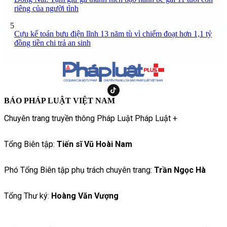
riêng của người tình
5
Cựu kế toán bưu điện lĩnh 13 năm tù vì chiếm đoạt hơn 1,1 tỷ
đồng tiền chi trả an sinh
BÁO PHÁP LUẬT VIỆT NAM
Chuyên trang truyền thông Pháp Luật Pháp Luật +
Tổng Biên tập:
Tiến sĩ Vũ Hoài Nam
Phó Tổng Biên tập phụ trách chuyên trang:
Trần Ngọc Hà
Tổng Thư ký:
Hoàng Văn Vượng