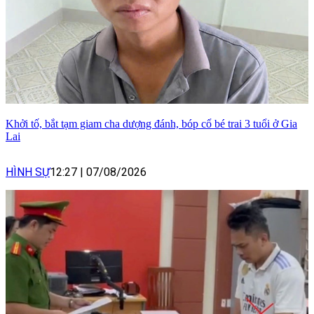
Khởi tố, bắt tạm giam cha dượng đánh, bóp cổ bé trai 3 tuổi ở Gia
Lai
HÌNH SỰ
12:27
|
07/08/2026