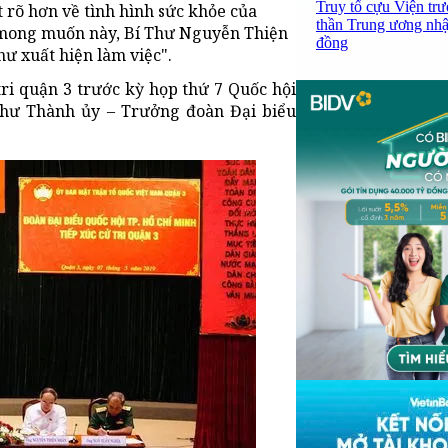
Truy tố cựu Viện tr
 rõ hơn về tình hình sức khỏe của
thần Trung ương nhận
i mong muốn này, Bí Thư Nguyễn Thiện
đồng
hư xuất hiện làm việc".
ri quận 3 trước kỳ họp thứ 7 Quốc hội
thư Thành ủy – Trưởng đoàn Đại biểu