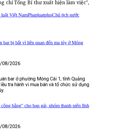
ng chí Tổng Bí thư xuất hiện làm việc",
 luật Việt Nam
Phapluatplus
Chủ tịch nước
 bar bị bắt vì liên quan đến ma túy ở Móng
/08/2026
uán bar ở phường Móng Cái 1, tỉnh Quảng
điều tra hành vi mua bán và tổ chức sử dụng
úy.
 công bằng" cho bạn gái, nhóm thanh niên lĩnh
/08/2026