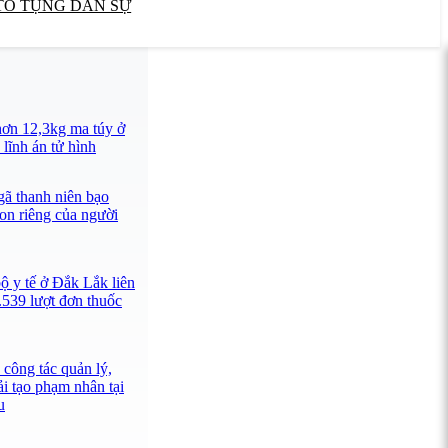
TỐ TỤNG DÂN SỰ
ơn 12,3kg ma túy ở
lĩnh án tử hình
ã thanh niên bạo
con riêng của người
ộ y tế ở Đắk Lắk liên
.539 lượt đơn thuốc
công tác quản lý,
ải tạo phạm nhân tại
u