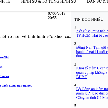
NH TẾ
HÌNH SỰ & TỐ TỤNG HÌNH SỰ
DÂN SỰ & 
07/05/2019
20:55
TIN ĐỌC NHIỀU
1
Xét xử vụ mua bán h
TP HCM: Hai bị cáo 
iết rõ hơn về tình hình sức khỏe của
2
Đồng Nai: Tạm giữ g
hành bé gái 11 tuổi 
tình
am Phi
3
nh
Khởi tố thêm 6 cán b
quan vụ lập khống 3
i Lanka
BHYT
4
t triển nông, ngư nghiệp
Bộ Công an kiểm tra 
giam giữ, giáo dục c
Công an tỉnh Cà Ma
5