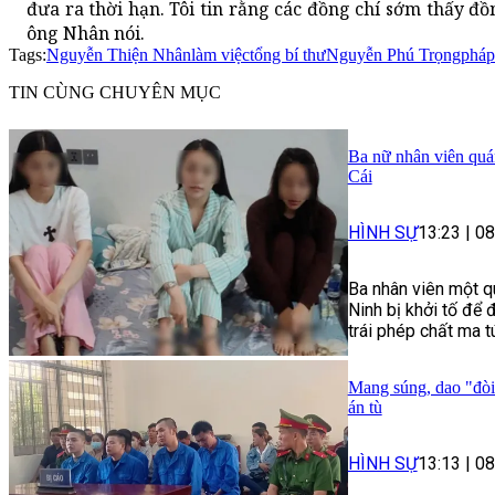
đưa ra thời hạn. Tôi tin rằng các đồng chí sớm thấy đồ
ông Nhân nói.
Tags:
Nguyễn Thiện Nhân
làm việc
tổng bí thư
Nguyễn Phú Trọng
pháp
TIN CÙNG CHUYÊN MỤC
Ba nữ nhân viên quán
Cái
HÌNH SỰ
13:23
|
08
Ba nhân viên một q
Ninh bị khởi tố để 
trái phép chất ma t
Mang súng, dao "đòi
án tù
HÌNH SỰ
13:13
|
08