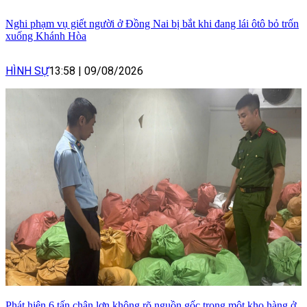
Nghi phạm vụ giết người ở Đồng Nai bị bắt khi đang lái ôtô bỏ trốn
xuống Khánh Hòa
HÌNH SỰ
13:58
|
09/08/2026
Phát hiện 6 tấn chân lợn không rõ nguồn gốc trong một kho hàng ở