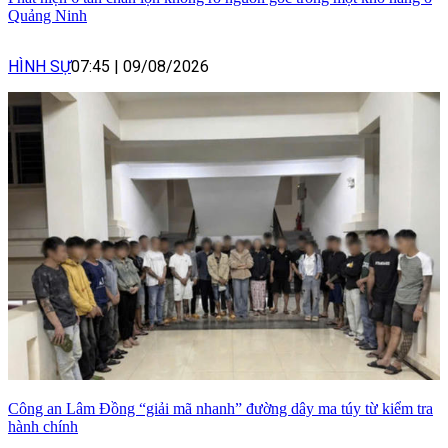
Quảng Ninh
HÌNH SỰ
07:45
|
09/08/2026
Công an Lâm Đồng “giải mã nhanh” đường dây ma túy từ kiểm tra
hành chính