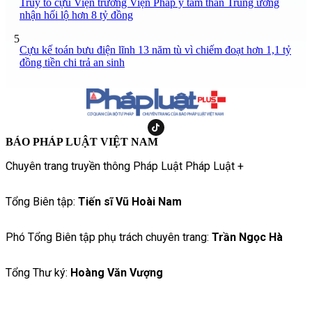
Truy tố cựu Viện trưởng Viện Pháp y tâm thần Trung ương
nhận hối lộ hơn 8 tỷ đồng
5
Cựu kế toán bưu điện lĩnh 13 năm tù vì chiếm đoạt hơn 1,1 tỷ
đồng tiền chi trả an sinh
BÁO PHÁP LUẬT VIỆT NAM
Chuyên trang truyền thông Pháp Luật Pháp Luật +
Tổng Biên tập:
Tiến sĩ Vũ Hoài Nam
Phó Tổng Biên tập phụ trách chuyên trang:
Trần Ngọc Hà
Tổng Thư ký:
Hoàng Văn Vượng