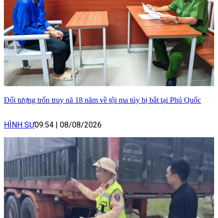
Đối tượng trốn truy nã 18 năm về tội ma túy bị bắt tại Phú Quốc
HÌNH SỰ
09:54
|
08/08/2026