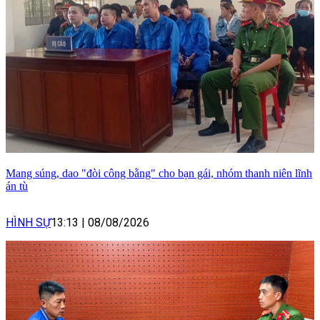
Mang súng, dao "đòi công bằng" cho bạn gái, nhóm thanh niên lĩnh
án tù
HÌNH SỰ
13:13
|
08/08/2026