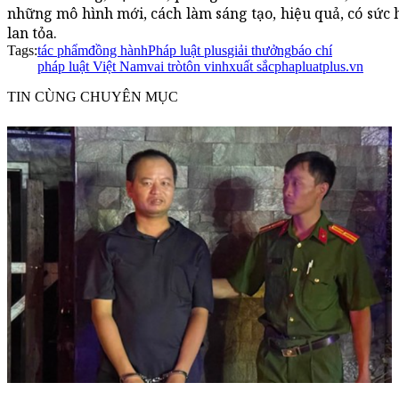
những mô hình mới, cách làm sáng tạo, hiệu quả, có sức h
lan tỏa.
Tags:
tác phẩm
đồng hành
Pháp luật plus
giải thưởng
báo chí
pháp luật Việt Nam
vai trò
tôn vinh
xuất sắc
phapluatplus.vn
TIN CÙNG CHUYÊN MỤC