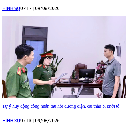
HÌNH SỰ
07:17
|
09/08/2026
Tự ý huy động công nhân thu hồi đường điện, cai thầu bị khởi tố
HÌNH SỰ
07:13
|
09/08/2026