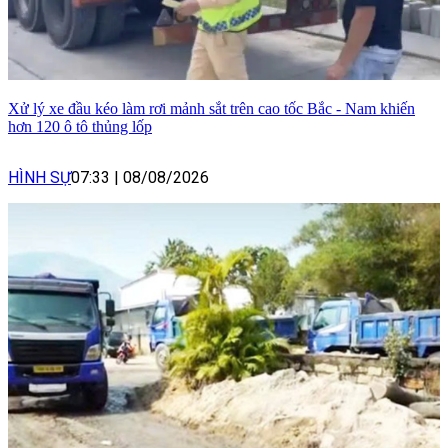
Xử lý xe đầu kéo làm rơi mảnh sắt trên cao tốc Bắc - Nam khiến
hơn 120 ô tô thủng lốp
HÌNH SỰ
07:33
|
08/08/2026