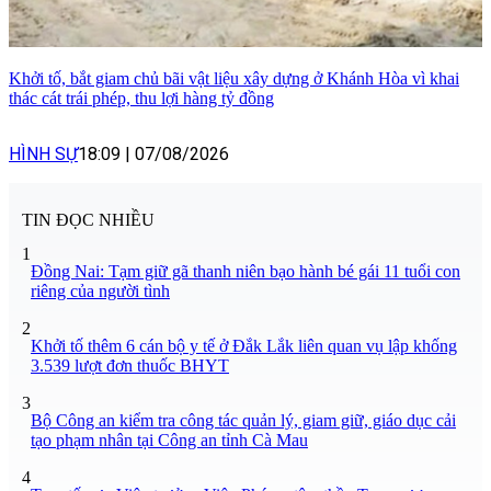
Khởi tố, bắt giam chủ bãi vật liệu xây dựng ở Khánh Hòa vì khai
thác cát trái phép, thu lợi hàng tỷ đồng
HÌNH SỰ
18:09
|
07/08/2026
TIN ĐỌC NHIỀU
1
Đồng Nai: Tạm giữ gã thanh niên bạo hành bé gái 11 tuổi con
riêng của người tình
2
Khởi tố thêm 6 cán bộ y tế ở Đắk Lắk liên quan vụ lập khống
3.539 lượt đơn thuốc BHYT
3
Bộ Công an kiểm tra công tác quản lý, giam giữ, giáo dục cải
tạo phạm nhân tại Công an tỉnh Cà Mau
4