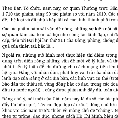
Theo Ban Tổ chức, năm nay, cơ quan Thường trực Giả
1.710 tác phẩm, tăng 50 tác phẩm so với năm 2019. Các
đề, thể loại và đã phủ khắp tất cả các tỉnh, thành phố tro
Các tác phẩm bám sát vấn đề nóng, những sự kiện nổi bật
sự quan tâm của toàn xã hội như công tác lãnh đạo, chỉ đ
cấp, tiến tới Đại hội lần thứ XIII của Đảng; phòng, chống
quả của thiên tai, bão lũ…
Ngoài ra, những mô hình mới thực hiện thí điểm trong 
dụng trên diện rộng; những vấn đề mới về lý luận và thực
phát triển lý luận để chỉ đường cho cách mạng tiến lên 
hệ giữa Đảng với nhân dân; phát huy vai trò của nhân d
lãnh đạo của Đảng ở các địa bàn, các lĩnh vực cụ thể (tr
bào dân tộc thiểu số, vùng đồng bào có đạo, trong các d
đầu tư nước ngoài)… cũng được phản ánh đầy đủ, toàn di
Đáng chú ý, nét mới của Giải năm nay là đa số các tác p
đẩy lùi tiêu cực”, “lấy cái đẹp dẹp cái xấu”, dòng chủ lư
khác với các năm trước thiên về mảng chủ đề “chống”. Nh
theo tư tưởng, đạo đức, phong cách Hồ Chí Minh, biểu dư