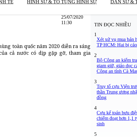
NH TẾ
HÌNH SỰ & TỐ TỤNG HÌNH SỰ
DÂN SỰ & 
25/07/2020
11:30
TIN ĐỌC NHIỀU
1
Xét xử vụ mua bán h
TP HCM: Hai bị cáo 
hùng toàn quốc năm 2020 diễn ra sáng
của cả nước có dịp gặp gỡ, tham gia
2
Bộ Công an kiểm tra 
giam giữ, giáo dục c
Công an tỉnh Cà Ma
3
Truy tố cựu Viện tr
thần Trung ương nhận
đồng
4
Cựu kế toán bưu điện
chiếm đoạt hơn 1,1 tỷ
sinh
5