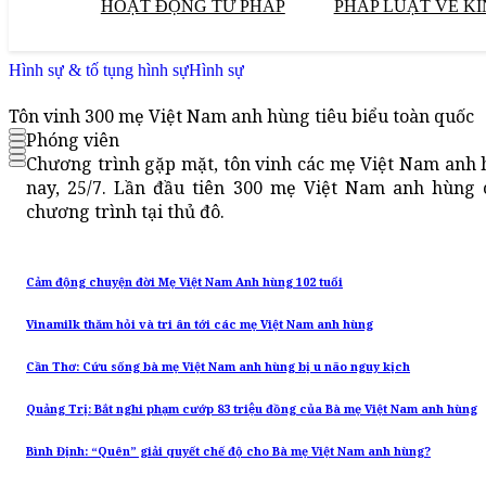
HOẠT ĐỘNG TƯ PHÁP
PHÁP LUẬT VỀ KI
Hình sự & tố tụng hình sự
Hình sự
Tôn vinh 300 mẹ Việt Nam anh hùng tiêu biểu toàn quốc
Phóng viên
Chương trình gặp mặt, tôn vinh các mẹ Việt Nam anh 
nay, 25/7. Lần đầu tiên 300 mẹ Việt Nam anh hùng 
chương trình tại thủ đô.
Cảm động chuyện đời Mẹ Việt Nam Anh hùng 102 tuổi
Vinamilk thăm hỏi và tri ân tới các mẹ Việt Nam anh hùng
Cần Thơ: Cứu sống bà mẹ Việt Nam anh hùng bị u não nguy kịch
Quảng Trị: Bắt nghi phạm cướp 83 triệu đồng của Bà mẹ Việt Nam anh hùng
Bình Định: “Quên” giải quyết chế độ cho Bà mẹ Việt Nam anh hùng?