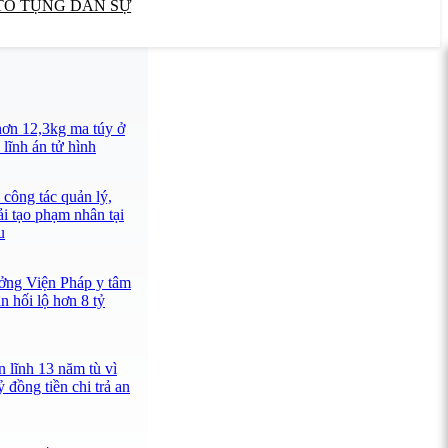
TỐ TỤNG DÂN SỰ
ơn 12,3kg ma túy ở
lĩnh án tử hình
công tác quản lý,
ải tạo phạm nhân tại
u
ưởng Viện Pháp y tâm
 hối lộ hơn 8 tỷ
 lĩnh 13 năm tù vì
 đồng tiền chi trả an