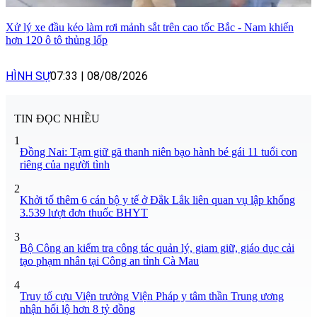
Xử lý xe đầu kéo làm rơi mảnh sắt trên cao tốc Bắc - Nam khiến
hơn 120 ô tô thủng lốp
HÌNH SỰ
07:33
|
08/08/2026
TIN ĐỌC NHIỀU
1
Đồng Nai: Tạm giữ gã thanh niên bạo hành bé gái 11 tuổi con
riêng của người tình
2
Khởi tố thêm 6 cán bộ y tế ở Đắk Lắk liên quan vụ lập khống
3.539 lượt đơn thuốc BHYT
3
Bộ Công an kiểm tra công tác quản lý, giam giữ, giáo dục cải
tạo phạm nhân tại Công an tỉnh Cà Mau
4
Truy tố cựu Viện trưởng Viện Pháp y tâm thần Trung ương
nhận hối lộ hơn 8 tỷ đồng