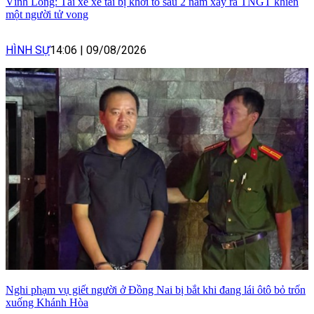
Vĩnh Long: Tài xế xe tải bị khởi tố sau 2 năm xảy ra TNGT khiến
một người tử vong
HÌNH SỰ
14:06
|
09/08/2026
Nghi phạm vụ giết người ở Đồng Nai bị bắt khi đang lái ôtô bỏ trốn
xuống Khánh Hòa