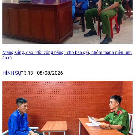
Mang súng, dao "đòi công bằng" cho bạn gái, nhóm thanh niên lĩnh
án tù
HÌNH SỰ
13:13
|
08/08/2026