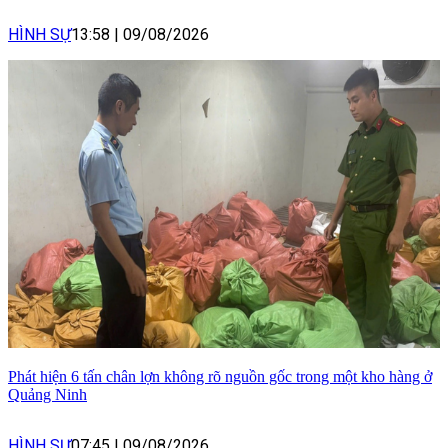
HÌNH SỰ
13:58
|
09/08/2026
Phát hiện 6 tấn chân lợn không rõ nguồn gốc trong một kho hàng ở
Quảng Ninh
HÌNH SỰ
07:45
|
09/08/2026