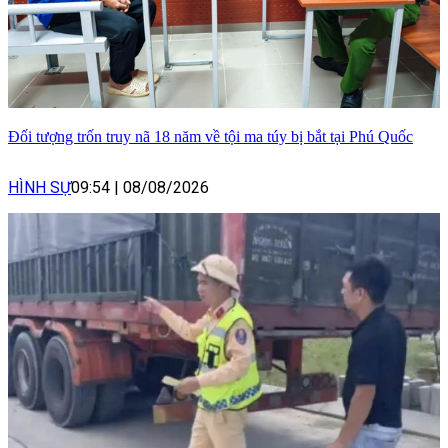
Đối tượng trốn truy nã 18 năm về tội ma túy bị bắt tại Phú Quốc
HÌNH SỰ
09:54
|
08/08/2026