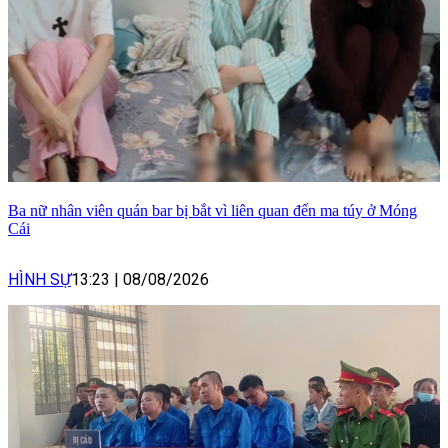
Ba nữ nhân viên quán bar bị bắt vì liên quan đến ma túy ở Móng
Cái
HÌNH SỰ
13:23
|
08/08/2026