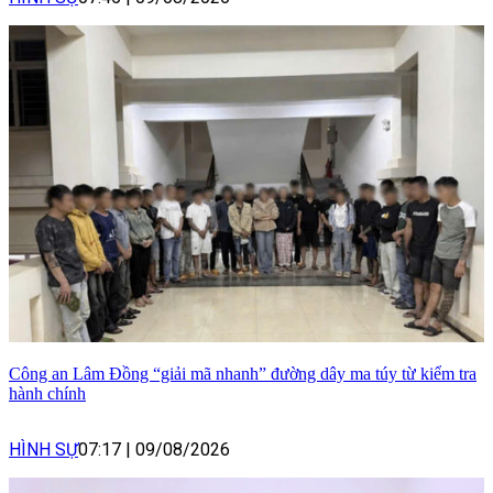
Công an Lâm Đồng “giải mã nhanh” đường dây ma túy từ kiểm tra
hành chính
HÌNH SỰ
07:17
|
09/08/2026