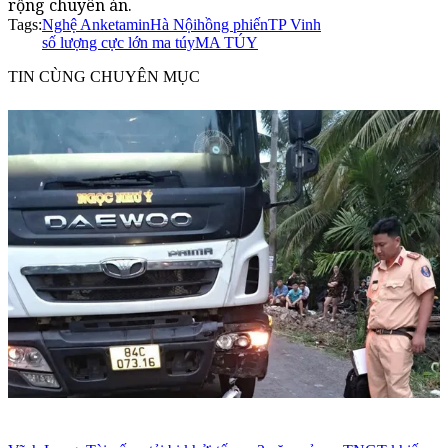
rộng chuyên án.
Tags:
Nghệ An
ketamin
Hà Nội
hồng phiến
TP Vinh
số lượng cực lớn ma túy
MA TÚY
TIN CÙNG CHUYÊN MỤC