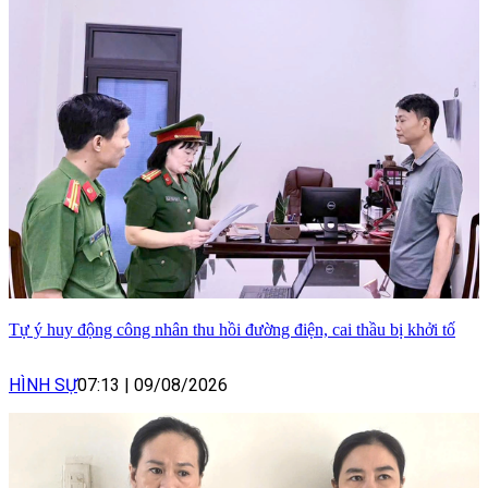
Tự ý huy động công nhân thu hồi đường điện, cai thầu bị khởi tố
HÌNH SỰ
07:13
|
09/08/2026