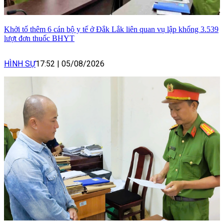
Khởi tố thêm 6 cán bộ y tế ở Đắk Lắk liên quan vụ lập khống 3.539
lượt đơn thuốc BHYT
HÌNH SỰ
17:52
|
05/08/2026