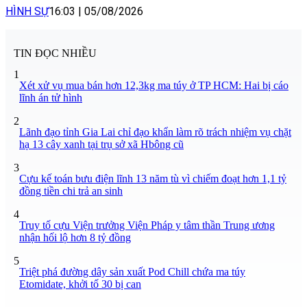
HÌNH SỰ
16:03
|
05/08/2026
TIN ĐỌC NHIỀU
1
Xét xử vụ mua bán hơn 12,3kg ma túy ở TP HCM: Hai bị cáo
lĩnh án tử hình
2
Lãnh đạo tỉnh Gia Lai chỉ đạo khẩn làm rõ trách nhiệm vụ chặt
hạ 13 cây xanh tại trụ sở xã Hbông cũ
3
Cựu kế toán bưu điện lĩnh 13 năm tù vì chiếm đoạt hơn 1,1 tỷ
đồng tiền chi trả an sinh
4
Truy tố cựu Viện trưởng Viện Pháp y tâm thần Trung ương
nhận hối lộ hơn 8 tỷ đồng
5
Triệt phá đường dây sản xuất Pod Chill chứa ma túy
Etomidate, khởi tố 30 bị can