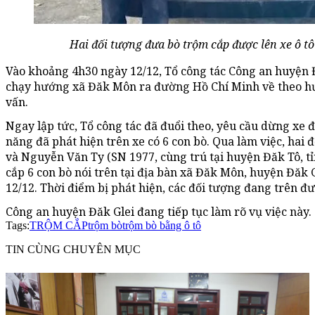
Hai đối tượng đưa bò trộm cắp được lên xe ô tô 
Vào khoảng 4h30 ngày 12/12, Tổ công tác Công an huyện Đ
chạy hướng xã Đăk Môn ra đường Hồ Chí Minh về theo h
vấn.
Ngay lập tức, Tổ công tác đã đuổi theo, yêu cầu dừng xe 
năng đã phát hiện trên xe có 6 con bò. Qua làm việc, ha
và Nguyễn Văn Ty (SN 1977, cùng trú tại huyện Đăk Tô, t
cắp 6 con bò nói trên tại địa bàn xã Đăk Môn, huyện Đăk
12/12. Thời điểm bị phát hiện, các đối tượng đang trên đư
Công an huyện Đăk Glei đang tiếp tục làm rõ vụ việc này.
Tags:
TRỘM CẮP
trộm bò
trộm bò bằng ô tô
TIN CÙNG CHUYÊN MỤC