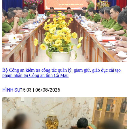
Bộ Công an kiểm tra công tác quản lý, giam giữ, giáo dục cải tạo
phạm nhân tại Công an tỉnh Cà Mau
HÌNH SỰ
15:03
|
06/08/2026