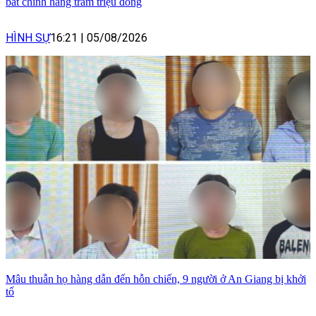
bất chính hàng trăm triệu đồng
HÌNH SỰ
16:21
|
05/08/2026
Mâu thuẫn họ hàng dẫn đến hỗn chiến, 9 người ở An Giang bị khởi
tố