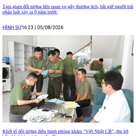
Tạm giam đối tượng liên quan vụ gây thương tích, bắt giữ người trái
pháp luật xảy ra 9 năm trước
HÌNH SỰ
16:23
|
05/08/2026
Khởi tố đối tượng điều hành phòng khám "Việt Nhật CB", thu lợi