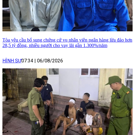
Tòa yêu cầu bổ sung chứng cứ vụ nhân viên ngân hàng lừa đảo hơn
28,5 tỷ đồng, nhiều người cho vay lãi gần 1.300%/năm
HÌNH SỰ
07:34
|
06/08/2026