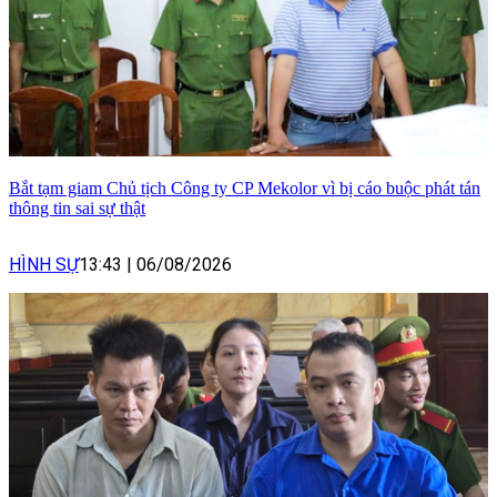
Bắt tạm giam Chủ tịch Công ty CP Mekolor vì bị cáo buộc phát tán
thông tin sai sự thật
HÌNH SỰ
13:43
|
06/08/2026