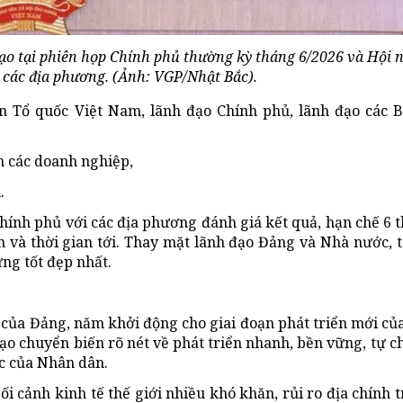
đạo tại phiên họp Chính phủ thường kỳ tháng 6/2026 và Hội n
 các địa phương. (Ảnh: VGP/Nhật Bắc).
n Tổ quốc Việt Nam, lãnh đạo Chính phủ, lãnh đạo các B
ện các doanh nghiệp,
.
Chính phủ với các địa phương đánh giá kết quả, hạn chế 6
 và thời gian tới. Thay mặt lãnh đạo Đảng và Nhà nước, tô
ừng tốt đẹp nhất.
 của Đảng, năm khởi động cho giai đoạn phát triển mới của
 tạo chuyển biến rõ nét về phát triển nhanh, bền vững, tự 
c của Nhân dân.
 cảnh kinh tế thế giới nhiều khó khăn, rủi ro địa chính t