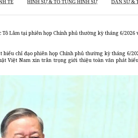
NH TẾ
HÌNH SỰ & TỐ TỤNG HÌNH SỰ
DÂN SỰ & 
ớc Tô Lâm tại phiên họp Chính phủ thường kỳ tháng 6/2026 
át biểu chỉ đạo phiên họp Chính phủ thường kỳ tháng 6/20
ật Việt Nam xin trân trọng giới thiệu toàn văn phát biể