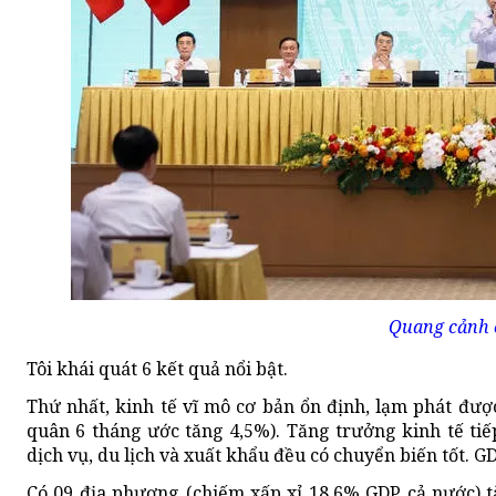
Quang cảnh 
Tôi khái quát 6 kết quả nổi bật.
Thứ nhất, kinh tế vĩ mô cơ bản ổn định, lạm phát được
quân 6 tháng ước tăng 4,5%). Tăng trưởng kinh tế tiếp
dịch vụ, du lịch và xuất khẩu đều có chuyển biến tốt. 
Có 09 địa phương (chiếm xấp xỉ 18,6% GDP cả nước) t