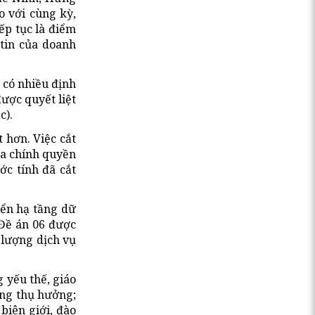
 với cùng kỳ,
ếp tục là điểm
 tin của doanh
 có nhiều định
ược quyết liệt
c).
 hơn. Việc cắt
ủa chính quyền
ớc tính đã cắt
iển hạ tầng dữ
 Đề án 06 được
 lượng dịch vụ
 yếu thế, giáo
ợng thụ hưởng;
biên giới, đào