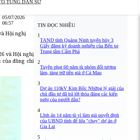
TỐ TỤNG DÂN SỰ
05/07/2026
06:57
TIN ĐỌC NHIỀU
và Hội nghị
1
TAND tỉnh Quảng Ninh tuyên hủy 3
Giấy đăng ký doanh nghiệp của Bến xe
Trung tâm Cẩm Phả
26 và Hội nghị
u của đồng chí
2
Tuyên phạt 60 năm tù nhóm đối tượng
làm, tàng trữ tiền giả ở Cà Mau
3
Dự án 110kV Kim Bôi: Những lý giải của
chủ đầu tư đã trả lời thỏa đáng các kiến
nghị của người dân?
4
Lĩnh án 14 năm tù vì làm giả quyết định
của UBND tỉnh để lừa "chạy" dự án ở
Gia Lai
5