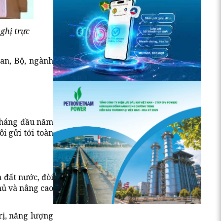
ghị trực
an, Bộ, ngành
 tháng đầu năm
i gửi tới toàn
 đất nước, đòi
chủ và nâng cao
rị, năng lượng