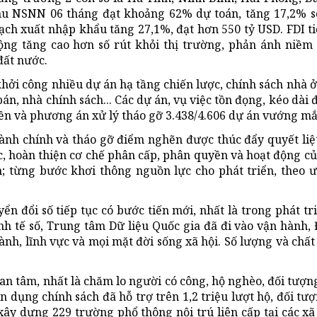
hu NSNN 06 tháng đạt khoảng 62% dự toán, tăng 17,2% so
ch xuất nhập khẩu tăng 27,1%, đạt hơn 550 tỷ USD. FDI ti
ộng tăng cao hơn số rút khỏi thị trường, phản ánh niềm
đất nước.
 khởi công nhiều dự án hạ tầng chiến lược, chính sách nhà ở
n, nhà chính sách... Các dự án, vụ việc tồn đọng, kéo dài đ
uyền và phương án xử lý tháo gỡ 3.438/4.606 dự án vướng mắ
hành chính và tháo gỡ điểm nghẽn được thúc đẩy quyết liệt
ắc, hoàn thiện cơ chế phân cấp, phân quyền và hoạt động c
; từng bước khơi thông nguồn lực cho phát triển, theo ư
ển đổi số tiếp tục có bước tiến mới, nhất là trong phát tr
inh tế số, Trung tâm Dữ liệu Quốc gia đã đi vào vận hành,
gành, lĩnh vực và mọi mặt đời sống xã hội. Số lượng và chất
uan tâm, nhất là chăm lo người có công, hộ nghèo, đối tượng
ín dụng chính sách đã hỗ trợ trên 1,2 triệu lượt hộ, đối tư
ây dựng 229 trường phổ thông nội trú liên cấp tại các xã 