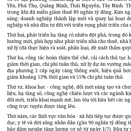
Yên, Phú Thọ, Quảng Ninh, Thái Nguyên, Tây Ninh. T
trong khi đã miễn giảm thuế 89 nghìn tỷ đồng. Kim ngạ
sáng; doanh nghiệp thành lập mới và quay lại hoạt đ
nghiệp và nhà đầu tư đối với triển vọng phát triển của 
Thứ hai, phát triển hạ tầng có nhiều đột phá, trong đó
hướng mới, phù hợp như phát triển nhà cho thuê, nhà bá
xử lý (đã thực hiện rà soát, phân loại, đề xuất thẩm q
Thứ ba, công tác hoàn thiện thể chế, cải cách thủ tục 
giảm thời gian, chi phí tuân thủ, xử lý dự án vướng m
địa phương 2 cấp ngày càng thông suốt, hiệu quả hơn
giảm khoảng 53% thời gian và 55% chi phí tuân thủ.
Thứ tư, khoa học - công nghệ, đổi mới sáng tạo và chuy
liệu, hạ tầng số, công nghệ chiến lược và các ngành k
đổi mới, triển khai mạnh mẽ, lan tỏa tới hầu hết các n
công trực tuyến được tăng lên.
Thứ năm, các lĩnh vực văn hóa - xã hội tiếp tục được q
dục, y tế và đời sống nhân dân (gần 90 nghìn tỷ đồng t
bảo đảm nguồn tăng lương cơ sở từ ngày 1/7). Đầu tư x