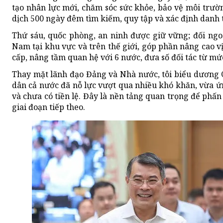
tạo nhân lực mới, chăm sóc sức khỏe, bảo vệ môi trường
dịch 500 ngày đêm tìm kiếm, quy tập và xác định danh tín
Thứ sáu, quốc phòng, an ninh được giữ vững; đối ngoạ
Nam tại khu vực và trên thế giới, góp phần nâng cao v
cấp, nâng tầm quan hệ với 6 nước, đưa số đối tác từ mức
Thay mặt lãnh đạo Đảng và Nhà nước, tôi biểu dương 
dân cả nước đã nỗ lực vượt qua nhiều khó khăn, vừa ứ
và chưa có tiền lệ. Đây là nền tảng quan trọng để phấ
giai đoạn tiếp theo.