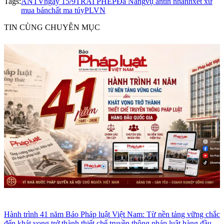
Tags:
ANTV
ngày 15/9
TRÁI PHÉP
Đà Nẵng
vụ án
tin nhanh
xét xử
mua bán
chất ma túy
PLVN
TIN CÙNG CHUYÊN MỤC
Hành trình 41 năm Báo Pháp luật Việt Nam: Từ nền tảng vững chắc
đến khát vọng trở thành thiết chế truyền thông pháp luật hàng đầu