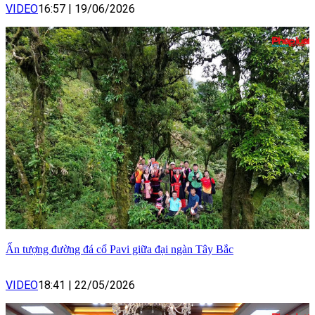
VIDEO
16:57
|
19/06/2026
Ấn tượng đường đá cổ Pavi giữa đại ngàn Tây Bắc
VIDEO
18:41
|
22/05/2026