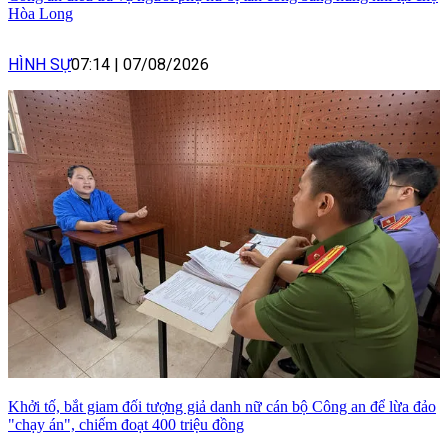
Hòa Long
HÌNH SỰ
07:14
|
07/08/2026
Khởi tố, bắt giam đối tượng giả danh nữ cán bộ Công an để lừa đảo
"chạy án", chiếm đoạt 400 triệu đồng