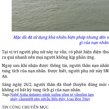
Mặc dù đã sử dụng khá nhiều biện pháp nhưng đến s
gì của nạn nhân
Tại vị trí người phụ nữ này tự vẫn, có phát hiện điện tho
ra quá nhanh nên mọi người không kịp phản ứng.
Ngay sau khi nhận được thông tin, người thân nạn nhân
tung tích của nạn nhân. Được biết, người phụ nữ này SN 
An.
Sáng ngày 26/2, người thân đã thuê thuyền dùng móc
không có bất kỳ tung tích gì của nạn nhân.
Tags:
Nghệ An
ha tinh
gieo mình xuống sông tự vẫn
sông lam
nhảy cầu
người phụ nữ
cầu Bến thủy 1
cau Ben Thuy
TIN CÙNG CHUYÊN MỤC