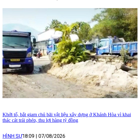
Khởi tố, bắt giam chủ bãi vật liệu xây dựng ở Khánh Hòa vì khai
thác cát trái phép, thu lợi hàng tỷ đồng
HÌNH SỰ
18:09
|
07/08/2026