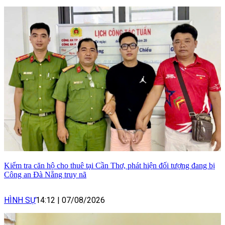
Kiểm tra căn hộ cho thuê tại Cần Thơ, phát hiện đối tượng đang bị
Công an Đà Nẵng truy nã
HÌNH SỰ
14:12
|
07/08/2026