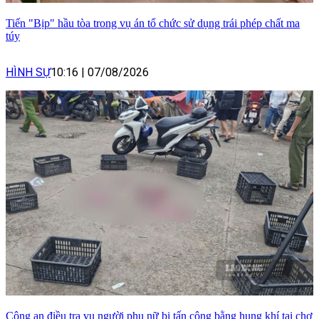
Tiến "Bịp" hầu tòa trong vụ án tổ chức sử dụng trái phép chất ma
túy
HÌNH SỰ
10:16
|
07/08/2026
Công an điều tra vụ người phụ nữ bị tấn công bằng hung khí tại chợ