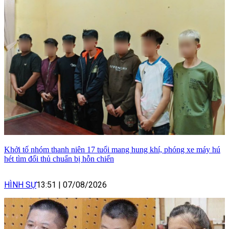
Khởi tố nhóm thanh niên 17 tuổi mang hung khí, phóng xe máy hú
hét tìm đối thủ chuẩn bị hỗn chiến
HÌNH SỰ
13:51
|
07/08/2026