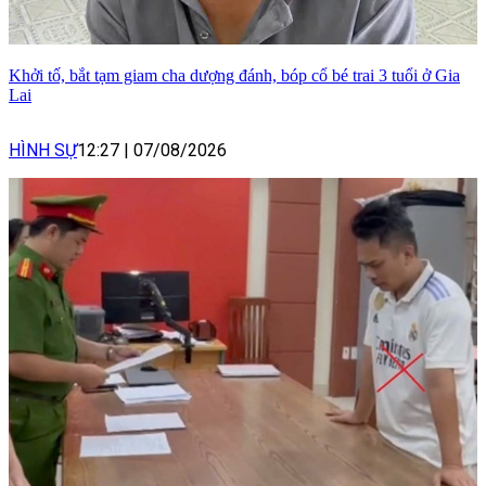
Khởi tố, bắt tạm giam cha dượng đánh, bóp cổ bé trai 3 tuổi ở Gia
Lai
HÌNH SỰ
12:27
|
07/08/2026