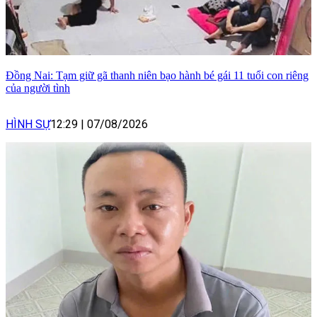
Đồng Nai: Tạm giữ gã thanh niên bạo hành bé gái 11 tuổi con riêng
của người tình
HÌNH SỰ
12:29
|
07/08/2026