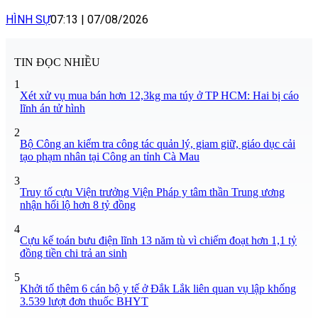
HÌNH SỰ
07:13
|
07/08/2026
TIN ĐỌC NHIỀU
1
Xét xử vụ mua bán hơn 12,3kg ma túy ở TP HCM: Hai bị cáo
lĩnh án tử hình
2
Bộ Công an kiểm tra công tác quản lý, giam giữ, giáo dục cải
tạo phạm nhân tại Công an tỉnh Cà Mau
3
Truy tố cựu Viện trưởng Viện Pháp y tâm thần Trung ương
nhận hối lộ hơn 8 tỷ đồng
4
Cựu kế toán bưu điện lĩnh 13 năm tù vì chiếm đoạt hơn 1,1 tỷ
đồng tiền chi trả an sinh
5
Khởi tố thêm 6 cán bộ y tế ở Đắk Lắk liên quan vụ lập khống
3.539 lượt đơn thuốc BHYT