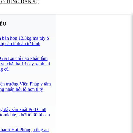
TỐ TỤNG DÂN SỰ
IỀU
 bán hơn 12,3kg ma túy ở
ị cáo lĩnh án tử hình
 Gia Lai chỉ đạo khẩn làm
 vụ chặt hạ 13 cây xanh tại
ng cũ
iện trưởng Viện Pháp y tâm
ng nhận hối lộ hơn 8 tỷ
g dây sản xuất Pod Chill
omidate, khởi tố 30 bị can
 bar ở Hải Phòng, công an