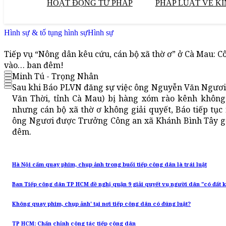
HOẠT ĐỘNG TƯ PHÁP
PHÁP LUẬT VỀ KI
Hình sự & tố tụng hình sự
Hình sự
Tiếp vụ “Nông dân kêu cứu, cán bộ xã thờ ơ” ở Cà Mau: C
vào… ban đêm!
Minh Tú - Trọng Nhân
Sau khi Báo PLVN đăng sự việc ông Nguyễn Văn Ngươi 
Văn Thời, tỉnh Cà Mau) bị hàng xóm rào kênh không
nhưng cán bộ xã thờ ơ không giải quyết, Báo tiếp tục
ông Ngươi được Trưởng Công an xã Khánh Bình Tây gọi
đêm.
Hà Nội cấm quay phim, chụp ảnh trong buổi tiếp công dân là trái luật
Ban Tiếp công dân TP HCM đề nghị quận 9 giải quyết vụ người dân "có đất 
Không quay phim, chụp ảnh' tại nơi tiếp công dân có đúng luật?
TP HCM: Chấn chỉnh công tác tiếp công dân