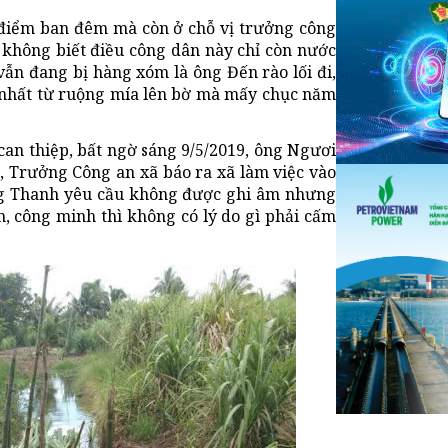
i điểm ban đêm mà còn ở chỗ vị trưởng công
u không biết điều công dân này chỉ còn nước
ẫn đang bị hàng xóm là ông Đến rào lối đi,
uy nhất từ ruộng mía lên bờ mà mấy chục năm
can thiệp, bất ngờ sáng 9/5/2019, ông Ngươi
, Trưởng Công an xã báo ra xã làm việc vào
 ông Thanh yêu cầu không được ghi âm nhưng
, công minh thì không có lý do gì phải cấm