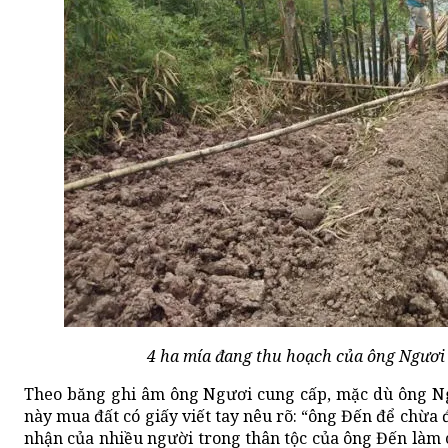
4 ha mía đang thu hoạch của ông Ngươi 
Theo băng ghi âm ông Ngươi cung cấp, mặc dù ông Ngư
này mua đất có giấy viết tay nêu rõ: “ông Đến để chừa
nhận của nhiều người trong thân tộc của ông Đến làm