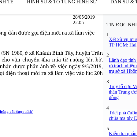
NH TẾ
HÌNH SỰ & TỐ TỤNG HÌNH SỰ
DÂN SỰ & 
28/05/2019
22:05
TIN ĐỌC NH
ông dân được gọi điện mời ra xã làm việc
1
Xét xử vụ mua
TP HCM: Hai b
(SN 1980, ở xã Khánh Bình Tây, huyện Trần
2
 cho vận chuyển 4ha mía từ ruộng lên bờ,
Lãnh đạo tỉnh
rõ trách nhiệm
 nhận được phản ánh về việc ngày 9/5/2019,
trụ sở xã Hbô
 điện thoại mời ra xã làm việc vào lúc 20h
3
Truy tố cựu V
thần Trung ươ
đồng
4
không cất được nhà"
Triệt phá đườn
chứa ma túy Et
5
Kiểm tra quán