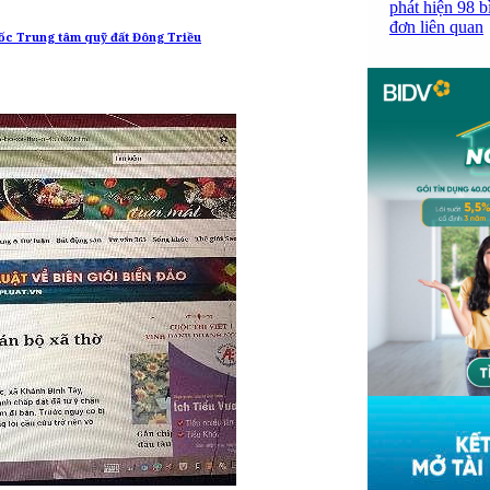
phát hiện 98 b
đơn liên quan
đốc Trung tâm quỹ đất Đông Triều