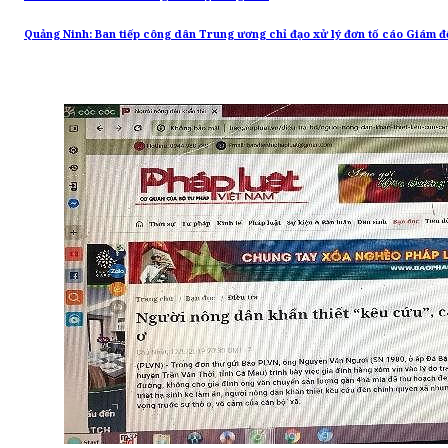
Quảng Ninh: Ban tiếp công dân Trung ương chỉ đạo xử lý đơn tố cáo Giám 