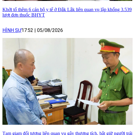
Khởi tố thêm 6 cán bộ y tế ở Đắk Lắk liên quan vụ lập khống 3.539
lượt đơn thuốc BHYT
HÌNH SỰ
17:52
|
05/08/2026
Tạm giam đối tượng liên quan vụ gây thương tích, bắt giữ người trái