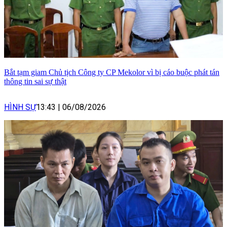
Bắt tạm giam Chủ tịch Công ty CP Mekolor vì bị cáo buộc phát tán
thông tin sai sự thật
HÌNH SỰ
13:43
|
06/08/2026