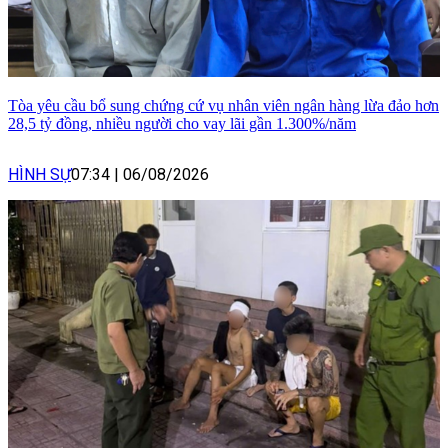
Tòa yêu cầu bổ sung chứng cứ vụ nhân viên ngân hàng lừa đảo hơn
28,5 tỷ đồng, nhiều người cho vay lãi gần 1.300%/năm
HÌNH SỰ
07:34
|
06/08/2026