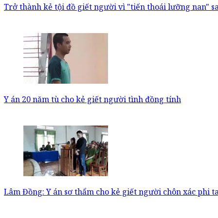
Trở thành kẻ tội đồ giết người vì "tiến thoái lưỡng nan" 
Y án 20 năm tù cho kẻ giết người tình đồng tính
Lâm Đồng: Y án sơ thẩm cho kẻ giết người chôn xác phi t