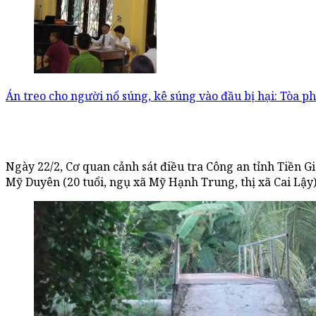
Án treo cho người nổ súng, kê súng vào đầu bị hại: Tòa ph
Ngày 22/2, Cơ quan cảnh sát điều tra Công an tỉnh Tiền G
Mỹ Duyên (20 tuổi, ngụ xã Mỹ Hạnh Trung, thị xã Cai Lậy) 