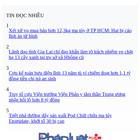
TIN ĐỌC NHIỀU
1
Xét xử vụ mua bán hơn 12,3kg ma túy ở TP HCM: Hai bị cáo
lĩnh án tử hình
2
Lãnh đạo tỉnh Gia Lai chỉ đạo khẩn làm rõ trách nhiệm vụ chặt
hạ 13 cây xanh tại trụ sở xã Hbông cũ
3
Cựu kế toán bưu điện lĩnh 13 năm tù vì chiếm đoạt hơn 1,1 tỷ
đồng tiền chi trả an sinh
4
Truy tố cựu Viện trưởng Viện Pháp y tâm thần Trung ương
nhận hối lộ hơn 8 tỷ đồng
5
Triệt phá đường dây sản xuất Pod Chill chứa ma túy
Etomidate, khởi tố 30 bị can