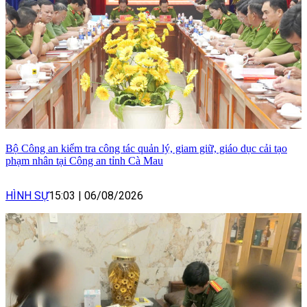
Bộ Công an kiểm tra công tác quản lý, giam giữ, giáo dục cải tạo
phạm nhân tại Công an tỉnh Cà Mau
HÌNH SỰ
15:03
|
06/08/2026