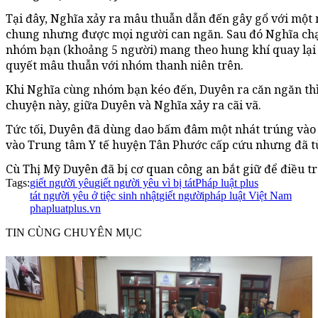
Tại đây, Nghĩa xảy ra mâu thuẫn dẫn đến gây gổ với một
chung nhưng được mọi người can ngăn. Sau đó Nghĩa ch
nhóm bạn (khoảng 5 người) mang theo hung khí quay lại t
quyết mâu thuẫn với nhóm thanh niên trên.
Khi Nghĩa cùng nhóm bạn kéo đến, Duyên ra căn ngăn thì 
chuyện này, giữa Duyên và Nghĩa xảy ra cãi vã.
Tức tối, Duyên đã dùng dao bấm đâm một nhát trúng vào
vào Trung tâm Y tế huyện Tân Phước cấp cứu nhưng đã t
Cù Thị Mỹ Duyên đã bị cơ quan công an bắt giữ để điều tr
Tags:
giết người yêu
giết người yêu vì bị tát
Pháp luật plus
tát người yêu ở tiệc sinh nhật
giết người
pháp luật Việt Nam
phapluatplus.vn
TIN CÙNG CHUYÊN MỤC