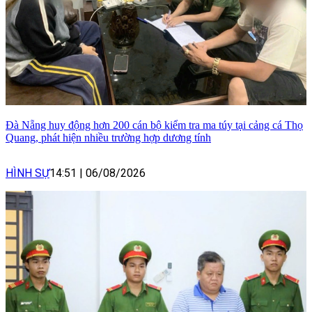
Đà Nẵng huy động hơn 200 cán bộ kiểm tra ma túy tại cảng cá Thọ
Quang, phát hiện nhiều trường hợp dương tính
HÌNH SỰ
14:51
|
06/08/2026