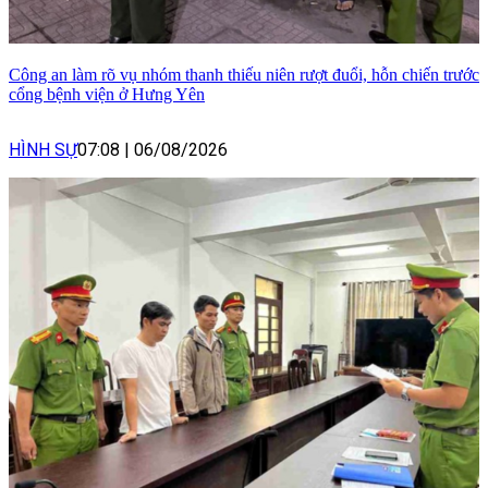
Công an làm rõ vụ nhóm thanh thiếu niên rượt đuổi, hỗn chiến trước
cổng bệnh viện ở Hưng Yên
HÌNH SỰ
07:08
|
06/08/2026