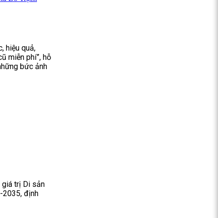
, hiệu quả,
cũ miễn phí”, hỗ
 những bức ảnh
giá trị Di sản
6-2035, định