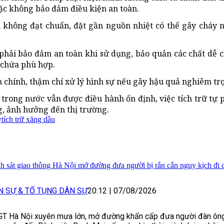
ặc không bảo đảm điều kiện an toàn.
 không đạt chuẩn, đặt gần nguồn nhiệt có thể gây cháy n
phải bảo đảm an toàn khi sử dụng, bảo quản các chất dễ 
ị chứa phù hợp.
 chính, thậm chí xử lý hình sự nếu gây hậu quả nghiêm tr
trong nước vẫn được điều hành ổn định, việc tích trữ tự 
, ảnh hưởng đến thị trường.
y
tích trữ xăng dầu
h sát giao thông Hà Nội mở đường đưa người bị rắn cắn nguy kịch đi 
N SỰ & TỐ TỤNG DÂN SỰ
20:12
|
07/08/2026
T Hà Nội xuyên mưa lớn, mở đường khẩn cấp đưa người đàn ông