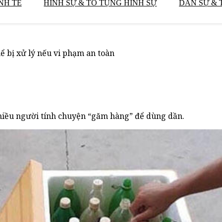
NH TẾ
HÌNH SỰ & TỐ TỤNG HÌNH SỰ
DÂN SỰ & 
ể bị xử lý nếu vi phạm an toàn
nhiều người tính chuyện “găm hàng” để dùng dần.