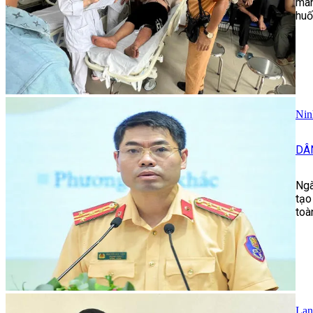
man
huố
Nin
DÂ
Ngà
tạo
toà
Lan