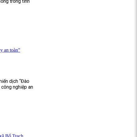
ống trong tình
y an toàn”
hiến dịch “Đào
u công nghiệp an
 xã Bố Trạch