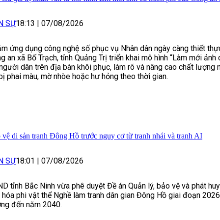
N SỰ
18:13
|
07/08/2026
m ứng dụng công nghệ số phục vụ Nhân dân ngày càng thiết thực
g an xã Bố Trạch, tỉnh Quảng Trị triển khai mô hình “Làm mới ảnh 
 người dân trên địa bàn khôi phục, làm rõ và nâng cao chất lượng
bị phai màu, mờ nhòe hoặc hư hỏng theo thời gian.
 vệ di sản tranh Đông Hồ trước nguy cơ từ tranh nhái và tranh AI
N SỰ
18:01
|
07/08/2026
D tỉnh Bắc Ninh vừa phê duyệt Đề án Quản lý, bảo vệ và phát huy 
 hóa phi vật thể Nghề làm tranh dân gian Đông Hồ giai đoạn 202
ng đến năm 2040.