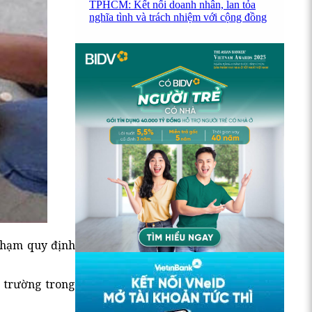
TPHCM: Kết nối doanh nhân, lan tỏa
nghĩa tình và trách nhiệm với cộng đồng
 phạm quy định
ị trường trong