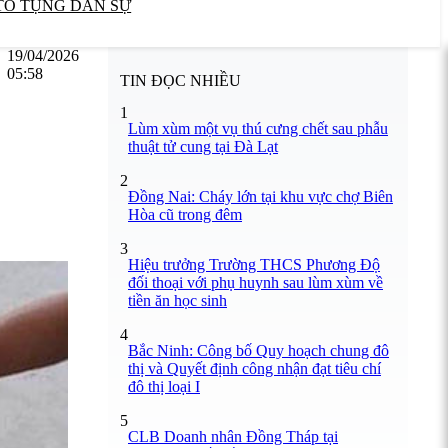
TỐ TỤNG DÂN SỰ
19/04/2026
05:58
TIN ĐỌC NHIỀU
1
Lùm xùm một vụ thú cưng chết sau phẫu
thuật tử cung tại Đà Lạt
2
Đồng Nai: Cháy lớn tại khu vực chợ Biên
Hòa cũ trong đêm
3
Hiệu trưởng Trường THCS Phương Độ
đối thoại với phụ huynh sau lùm xùm về
tiền ăn học sinh
4
Bắc Ninh: Công bố Quy hoạch chung đô
thị và Quyết định công nhận đạt tiêu chí
đô thị loại I
5
CLB Doanh nhân Đồng Tháp tại