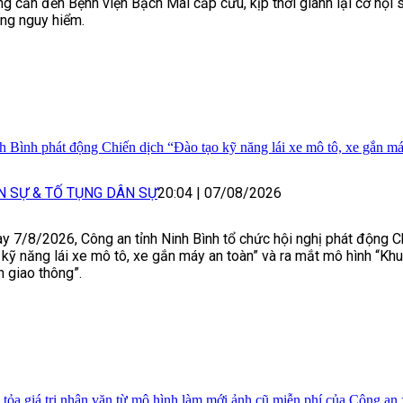
g cắn đến Bệnh viện Bạch Mai cấp cứu, kịp thời giành lại cơ hội s
ng nguy hiểm.
h Bình phát động Chiến dịch “Đào tạo kỹ năng lái xe mô tô, xe gắn má
N SỰ & TỐ TỤNG DÂN SỰ
20:04
|
07/08/2026
y 7/8/2026, Công an tỉnh Ninh Bình tổ chức hội nghị phát động C
 kỹ năng lái xe mô tô, xe gắn máy an toàn” và ra mắt mô hình “Kh
n giao thông”.
 tỏa giá trị nhân văn từ mô hình làm mới ảnh cũ miễn phí của Công an