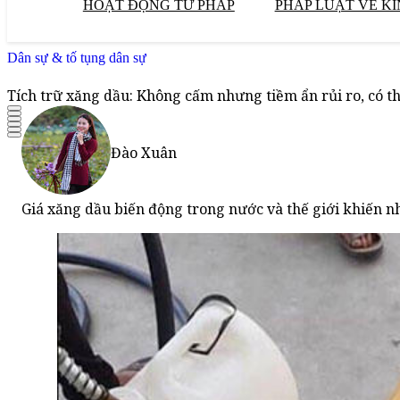
HOẠT ĐỘNG TƯ PHÁP
PHÁP LUẬT VỀ KI
Dân sự & tố tụng dân sự
Tích trữ xăng dầu: Không cấm nhưng tiềm ẩn rủi ro, có th
Đào Xuân
Giá xăng dầu biến động trong nước và thế giới khiến 