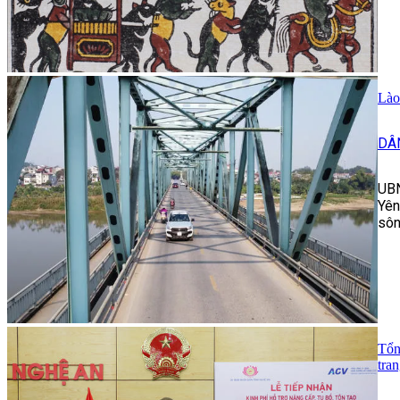
Lào
DÂ
UBN
Yên
sôn
Tổn
tran