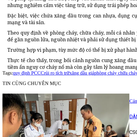
nhưng nghiêm cấm việc tàng trữ, sử dụng trái phép ho
Đặc biệt, việc chứa xăng dầu trong can nhựa, dụng cụ
mạng và tài sản.
Theo quy định về phòng cháy, chữa cháy, mỗi cá nhân 
để gần nguồn lửa, nguồn nhiệt và phải sử dụng thiết b
Trường hợp vi phạm, tùy mức độ có thể bị xử phạt hành
Thực tế cho thấy, trong bối cảnh nguồn cung xăng dầu 
tiềm ẩn nguy cơ cháy nổ mà còn gây tâm lý hoang mang
Tags:
quy định PCCC
rủi ro tích trữ
xăng dầu giá
phòng cháy chữa chá
TIN CÙNG CHUYÊN MỤC
Cản
DÂ
CSG