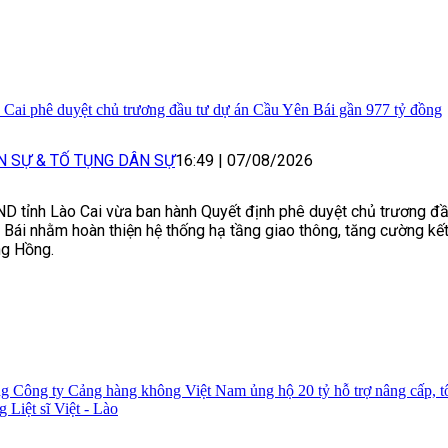
 Cai phê duyệt chủ trương đầu tư dự án Cầu Yên Bái gần 977 tỷ đồng
N SỰ & TỐ TỤNG DÂN SỰ
16:49
|
07/08/2026
D tỉnh Lào Cai vừa ban hành Quyết định phê duyệt chủ trương đ
 Bái nhằm hoàn thiện hệ thống hạ tầng giao thông, tăng cường kết
g Hồng.
g Công ty Cảng hàng không Việt Nam ủng hộ 20 tỷ hỗ trợ nâng cấp, t
g Liệt sĩ Việt - Lào