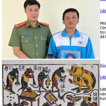
DÂ
Nhằ
Côn
trợ
đã 
Bảo
DÂ
UBN
văn
hướ