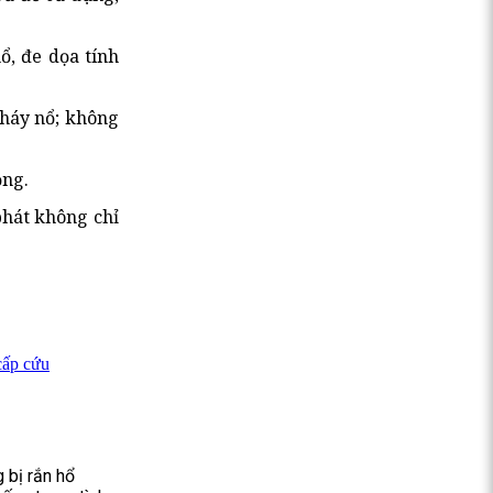
ổ, đe dọa tính
cháy nổ; không
ọng.
phát không chỉ
cấp cứu
 bị rắn hổ