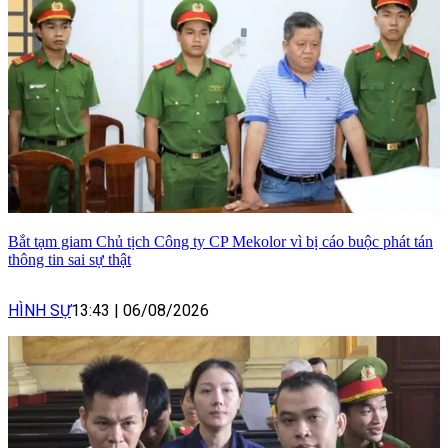
Bắt tạm giam Chủ tịch Công ty CP Mekolor vì bị cáo buộc phát tán
thông tin sai sự thật
HÌNH SỰ
13:43
|
06/08/2026