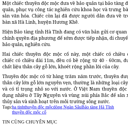
Một chiếc thuyền độc mộc đưa về bảo quản tại bảo tàng đ
quản, phục vụ công tác nghiên cứu khoa học và trưng bày
sản văn hóa. Chiếc còn lại đã được người dân đưa về tr
bàn xã Hà Linh, huyện Hương Khê.
Hiện Bảo tàng tỉnh Hà Tĩnh đang có văn bản gửi cơ quan
chính quyền địa phương để sớm được tiếp nhận, di chuyể
bảo quản, nghiên cứu.
Hai chiếc thuyền độc mộc cổ này, một chiếc có chiều 
chiếc có chiều dài 11m, đều có bề rộng từ 40 - 60cm, 
chất liệu thân cây gỗ lớn, khoét rộng phần lõi của cây.
Thuyền độc mộc có từ hàng trăm năm trước, thuyền đư
thân cây lớn gỗ lớn nguyên vẹn, thường là những loại câ
và có tỉ trọng nhỏ so với nước. Ở Việt Nam thuyền độ
dụng nhiều ở Tây Nguyên và vùng núi phía Bắc để sản 
thủy sản và sinh hoạt trên môi trường sông nước.
Tags:
ha tinh
thuyền độc mộc
dòng Ngàn Sâu
Bảo tàng Hà Tĩnh
thuyền độc mộc cổ
TIN CÙNG CHUYÊN MỤC