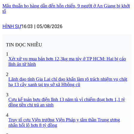
Mâu thuẫn họ hàng dẫn đến hỗn chiến, 9 người ở An Giang bị khởi
tố
HÌNH SỰ
16:03
|
05/08/2026
TIN ĐỌC NHIỀU
1
Xét xử vụ mua bán hơn 12,3kg ma túy ở TP HCM: Hai bị cáo
lĩnh án tử hình
2
Lãnh đạo tỉnh Gia Lai chỉ đạo khẩn làm rõ trách nhiệm vụ chặt
hạ 13 cây xanh tại trụ sở xã Hbông cũ
3
Cựu kế toán bưu điện lĩnh 13 năm tù vì chiếm đoạt hơn 1,1 tỷ
đồng tiền chi trả an sinh
4
Truy tố cựu Viện trưởng Viện Pháp y tâm thần Trung ương
nhận hối lộ hơn 8 tỷ đồng