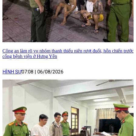
Công an làm rõ vụ nhóm thanh thiếu niên rượt đuổi, hỗn chiến trước
cổng bệnh viện ở Hưng Yên
HÌNH SỰ
07:08
|
06/08/2026