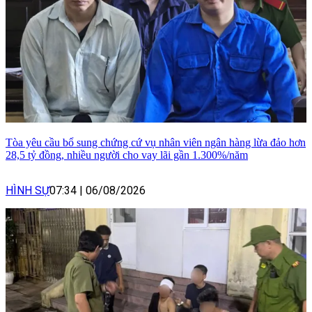
Tòa yêu cầu bổ sung chứng cứ vụ nhân viên ngân hàng lừa đảo hơn
28,5 tỷ đồng, nhiều người cho vay lãi gần 1.300%/năm
HÌNH SỰ
07:34
|
06/08/2026