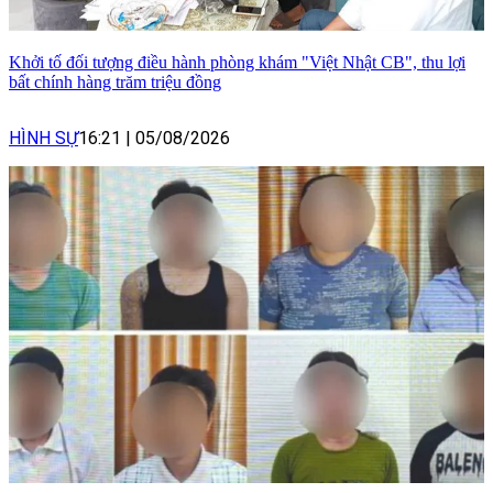
Khởi tố đối tượng điều hành phòng khám "Việt Nhật CB", thu lợi
bất chính hàng trăm triệu đồng
HÌNH SỰ
16:21
|
05/08/2026