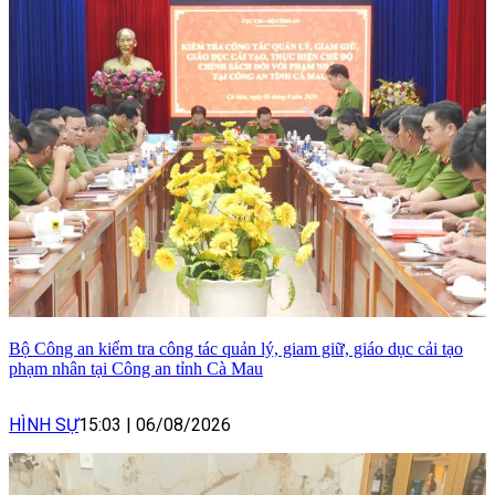
Bộ Công an kiểm tra công tác quản lý, giam giữ, giáo dục cải tạo
phạm nhân tại Công an tỉnh Cà Mau
HÌNH SỰ
15:03
|
06/08/2026