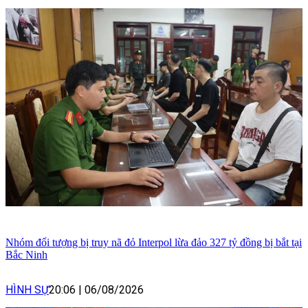
Nhóm đối tượng bị truy nã đỏ Interpol lừa đảo 327 tỷ đồng bị bắt tại
Bắc Ninh
HÌNH SỰ
20:06
|
06/08/2026