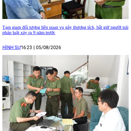
Tạm giam đối tượng liên quan vụ gây thương tích, bắt giữ người trái
pháp luật xảy ra 9 năm trước
HÌNH SỰ
16:23
|
05/08/2026