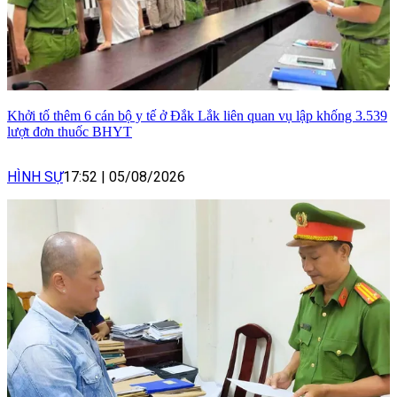
Khởi tố thêm 6 cán bộ y tế ở Đắk Lắk liên quan vụ lập khống 3.539
lượt đơn thuốc BHYT
HÌNH SỰ
17:52
|
05/08/2026