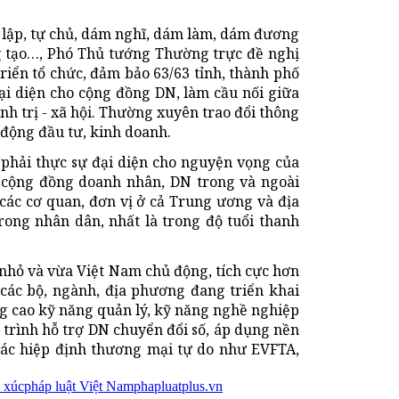
ự lập, tự chủ, dám nghĩ, dám làm, dám đương
ng tạo…, Phó Thủ tướng Thường trực đề nghị
iển tổ chức, đảm bảo 63/63 tỉnh, thành phố
 đại diện cho cộng đồng DN, làm cầu nối giữa
nh trị - xã hội. Thường xuyên trao đổi thông
 động đầu tư, kinh doanh.
phải thực sự đại diện cho nguyện vọng của
g cộng đồng doanh nhân, DN trong và ngoài
 các cơ quan, đơn vị ở cả Trung ương và địa
ong nhân dân, nhất là trong độ tuổi thanh
nhỏ và vừa Việt Nam chủ động, tích cực hơn
 các bộ, ngành, địa phương đang triển khai
ng cao kỹ năng quản lý, kỹ năng nghề nghiệp
g trình hỗ trợ DN chuyển đổi số, áp dụng nền
 các hiệp định thương mại tự do như EVFTA,
p xúc
pháp luật Việt Nam
phapluatplus.vn