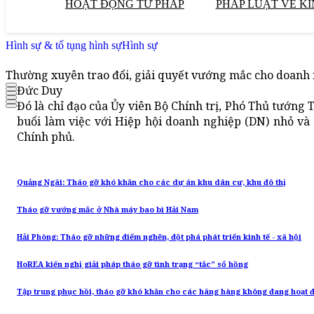
HOẠT ĐỘNG TƯ PHÁP
PHÁP LUẬT VỀ KI
Hình sự & tố tụng hình sự
Hình sự
Thường xuyên trao đổi, giải quyết vướng mắc cho doanh
Đức Duy
Đó là chỉ đạo của Ủy viên Bộ Chính trị, Phó Thủ tướn
buổi làm việc với Hiệp hội doanh nghiệp (DN) nhỏ và 
Chính phủ.
Quảng Ngãi: Tháo gỡ khó khăn cho các dự án khu dân cư, khu đô thị
Tháo gỡ vướng mắc ở Nhà máy bao bì Hải Nam
Hải Phòng: Tháo gỡ những điểm nghẽn, đột phá phát triển kinh tế - xã hội
HoREA kiến nghị giải pháp tháo gỡ tình trạng “tắc” sổ hồng
Tập trung phục hồi, tháo gỡ khó khăn cho các hãng hàng không đang hoạt 