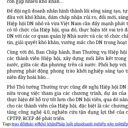
còn gặp nhiều khó khăn…
Để đội ngũ doanh nhân hình thành lối sống sáng tạo, t
đầu với khó khăn, dám chấp nhận rủi ro, đổi mới, sá
Hiệp hội DN nhỏ và vừa Việt Nam cần đẩy mạnh phát tr
có tổ chức của Hiệp hội, qua đó, thực hiện tốt vai trò
DN với các cơ quan quản lý Nhà nước và các tổ chức chí
tin, giải quyết khó khăn, vướng mắc cho DN trong hoạt
Cùng với đó, Ban Chấp hành, Ban Thường vụ Hiệp hội 
các thành viên Hiệp hội, xây dựng mối liên kết tron
nước, giữa các địa phương trên cả nước. Phối hợp với
phương phát động phong trào khởi nghiệp sáng tạo tr
niên đầy hoài bão…
Phó Thủ tướng Thường trực cũng đề nghị Hiệp hội DN 
nữa trong việc tham gia các chương trình, dự án của
thực hiện để hỗ trợ tốt hơn cho DN hội viên, qua đó nâ
cho các thành viên của Hiệp hội, đặc biệt là các chươn
tảng công nghệ 4.0, nghiên cứu tận dụng lợi thế của
CPTPP, RCEP để phát triển.
Tags:
trao đổi
tháo gỡ
khó khăn
Pháp luật plus
doanh nghiệp gặp mặt
tiế