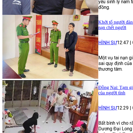
yếu sinh lý nam t
đồng.
Khởi tố người đàn
nạn chết người
HÌNH SỰ
12:47
|
Một vụ tai nạn g
sai quy định của
thương tâm.
Đồng Nai: Tạm giữ
của người tình
HÌNH SỰ
12:29
|
Bất bình vì cho r
Dương Đại Long 