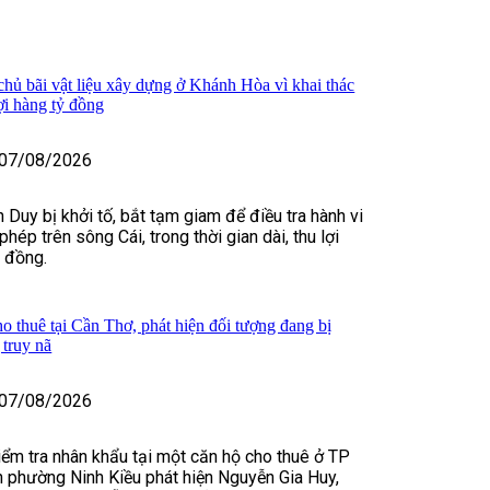
 chủ bãi vật liệu xây dựng ở Khánh Hòa vì khai thác
lợi hàng tỷ đồng
07/08/2026
 Duy bị khởi tố, bắt tạm giam để điều tra hành vi
 phép trên sông Cái, trong thời gian dài, thu lợi
ỷ đồng.
o thuê tại Cần Thơ, phát hiện đối tượng đang bị
truy nã
07/08/2026
kiểm tra nhân khẩu tại một căn hộ cho thuê ở TP
 phường Ninh Kiều phát hiện Nguyễn Gia Huy,