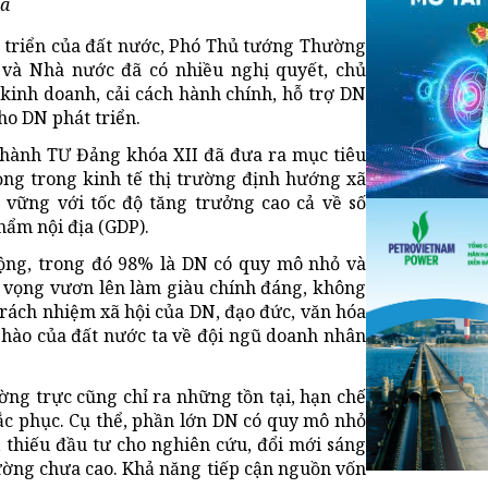
ọa
t triển của đất nước, Phó Thủ tướng Thường
 và Nhà nước đã có nhiều nghị quyết, chủ
 kinh doanh, cải cách hành chính, hỗ trợ DN
ho DN phát triển.
p hành TƯ Đảng khóa XII đã đưa ra mục tiêu
rọng trong kinh tế thị trường định hướng xã
n vững với tốc độ tăng trưởng cao cả về số
hẩm nội địa (GDP).
ộng, trong đó 98% là DN có quy mô nhỏ và
 vọng vươn lên làm giàu chính đáng, không
rách nhiệm xã hội của DN, đạo đức, văn hóa
 hào của đất nước ta về đội ngũ doanh nhân
ng trực cũng chỉ ra những tồn tại, hạn chế
c phục. Cụ thể, phần lớn DN có quy mô nhỏ
, thiếu đầu tư cho nghiên cứu, đổi mới sáng
rường chưa cao. Khả năng tiếp cận nguồn vốn