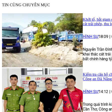
TIN CÙNG CHUYÊN MỤC
Khởi tố, bắt giam
cát trái phép, thu 
HÌNH SỰ
18:09
|
Nguyễn Trần Đình
khai thác cát trái
bất chính hàng t
Kiểm tra căn hộ ch
Công an Đà Nẵng 
HÌNH SỰ
14:12
|
Trong quá trình 
Cần Thơ, Công an