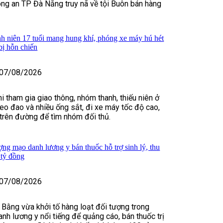
ng an TP Đà Nẵng truy nã về tội Buôn bán hàng
h niên 17 tuổi mang hung khí, phóng xe máy hú hét
bị hỗn chiến
07/08/2026
i tham gia giao thông, nhóm thanh, thiếu niên ở
o đao và nhiều ống sắt, đi xe máy tốc độ cao,
t trên đường để tìm nhóm đối thủ.
ợng mạo danh lương y bán thuốc hỗ trợ sinh lý, thu
 tỷ đồng
07/08/2026
 Bằng vừa khởi tố hàng loạt đối tượng trong
nh lương y nổi tiếng để quảng cáo, bán thuốc trị