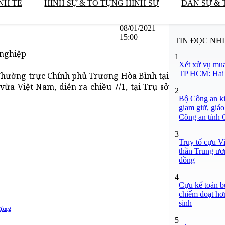
NH TẾ
HÌNH SỰ & TỐ TỤNG HÌNH SỰ
DÂN SỰ & 
08/01/2021
15:00
TIN ĐỌC NH
 nghiệp
1
Xét xử vụ mua
TP HCM: Hai b
g Thường trực Chính phủ Trương Hòa Bình tại
vừa Việt Nam, diễn ra chiều 7/1, tại Trụ sở
2
Bộ Công an ki
giam giữ, giáo
Công an tỉnh
3
Truy tố cựu V
thần Trung ươ
đồng
4
Cựu kế toán bư
chiếm đoạt hơn
sinh
động
5