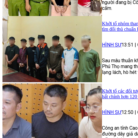
người đang bị Cô
cấm.
Khởi tố nhóm than
tìm đối thủ chuẩn 
HÌNH SỰ
13:51
|
Sau mâu thuẫn kh
Phú Thọ mang the
lạng lách, hò hé
Khởi tố các đối tư
bất chính hơn 120
HÌNH SỰ
12:50
|
Công an tỉnh Cao
đường dây giả da