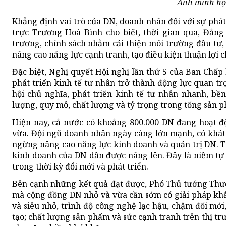
Ảnh minh h
Khẳng định vai trò của DN, doanh nhân đối với sự phá
trực Trương Hoà Bình cho biết, thời gian qua, Đảng
trương, chính sách nhằm cải thiện môi trường đầu tư,
nâng cao năng lực cạnh tranh, tạo điều kiện thuận lợi c
Đặc biệt, Nghị quyết Hội nghị lần thứ 5 của Ban Chấ
phát triển kinh tế tư nhân trở thành động lực quan t
hội chủ nghĩa, phát triển kinh tế tư nhân nhanh, bề
lượng, quy mô, chất lượng và tỷ trọng trong tổng sản p
Hiện nay, cả nước có khoảng 800.000 DN đang hoạt đ
vừa. Đội ngũ doanh nhân ngày càng lớn mạnh, có khát
ngừng nâng cao năng lực kinh doanh và quản trị DN. T
kinh doanh của DN dần được nâng lên. Đây là niềm tự
trong thời kỳ đổi mới và phát triển.
Bên cạnh những kết quả đạt được, Phó Thủ tướng Thườ
mà cộng đồng DN nhỏ và vừa cần sớm có giải pháp khắ
và siêu nhỏ, trình độ công nghệ lạc hậu, chậm đổi mới
tạo; chất lượng sản phẩm và sức cạnh tranh trên thị t