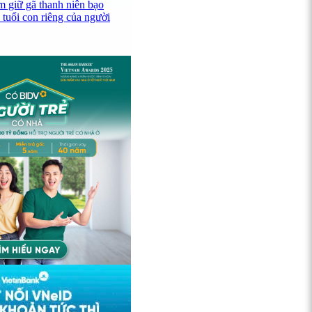
 giữ gã thanh niên bạo
 tuổi con riêng của người