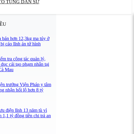
TỐ TỤNG DÂN SỰ
IỀU
 bán hơn 12,3kg ma túy ở
ị cáo lĩnh án tử hình
ểm tra công tác quản lý,
 dục cải tạo phạm nhân tại
 Cà Mau
iện trưởng Viện Pháp y tâm
ng nhận hối lộ hơn 8 tỷ
u điện lĩnh 13 năm tù vì
 1,1 tỷ đồng tiền chi trả an