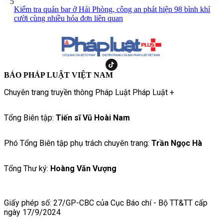
5
Kiểm tra quán bar ở Hải Phòng, công an phát hiện 98 bình khí
cười cùng nhiều hóa đơn liên quan
BÁO PHÁP LUẬT VIỆT NAM
Chuyên trang truyền thông Pháp Luật Pháp Luật +
Tổng Biên tập:
Tiến sĩ Vũ Hoài Nam
Phó Tổng Biên tập phụ trách chuyên trang:
Trần Ngọc Hà
Tổng Thư ký:
Hoàng Văn Vượng
Giấy phép số: 27/GP-CBC của Cục Báo chí - Bộ TT&TT cấp
ngày 17/9/2024