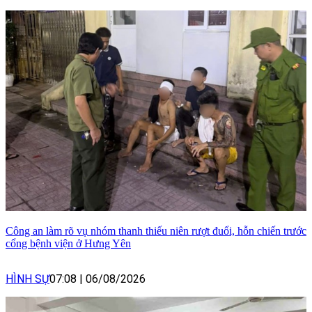
Công an làm rõ vụ nhóm thanh thiếu niên rượt đuổi, hỗn chiến trước
cổng bệnh viện ở Hưng Yên
HÌNH SỰ
07:08
|
06/08/2026