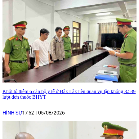
Khởi tố thêm 6 cán bộ y tế ở Đắk Lắk liên quan vụ lập khống 3.539
lượt đơn thuốc BHYT
HÌNH SỰ
17:52
|
05/08/2026