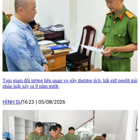
Tạm giam đối tượng liên quan vụ gây thương tích, bắt giữ người trái
pháp luật xảy ra 9 năm trước
HÌNH SỰ
16:23
|
05/08/2026