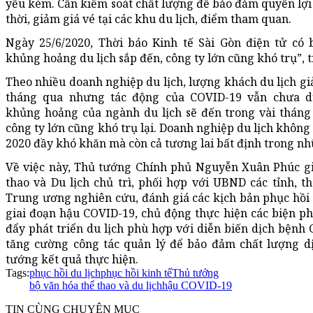
yếu kém. Cần kiểm soát chất lượng để bảo đảm quyền lợi
thời, giảm giá vé tại các khu du lịch, điểm tham quan.
Ngày 25/6/2020, Thời báo Kinh tế Sài Gòn điện tử có 
khủng hoảng du lịch sắp đến, công ty lớn cũng khó trụ”, t
Theo nhiều doanh nghiệp du lịch, lượng khách du lịch g
tháng qua nhưng tác động của COVID-19 vẫn chưa dừ
khủng hoảng của ngành du lịch sẽ đến trong vài tháng
công ty lớn cũng khó trụ lại. Doanh nghiệp du lịch không
2020 đầy khó khăn mà còn cả tương lai bất định trong nh
Về việc này, Thủ tướng Chính phủ Nguyễn Xuân Phúc gi
thao và Du lịch chủ trì, phối hợp với UBND các tỉnh, t
Trung ương nghiên cứu, đánh giá các kịch bản phục hồi 
giai đoạn hậu COVID-19, chủ động thực hiện các biện p
đẩy phát triển du lịch phù hợp với diễn biến dịch bệnh 
tăng cường công tác quản lý để bảo đảm chất lượng dị
tướng kết quả thực hiện.
Tags:
phục hồi du lịch
phục hồi kinh tế
Thủ tướng
bộ văn hóa thể thao và du lịch
hậu COVID-19
TIN CÙNG CHUYÊN MỤC