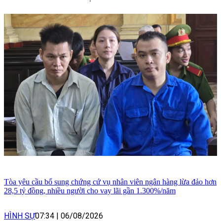
Tòa yêu cầu bổ sung chứng cứ vụ nhân viên ngân hàng lừa đảo hơn
28,5 tỷ đồng, nhiều người cho vay lãi gần 1.300%/năm
HÌNH SỰ
07:34
|
06/08/2026