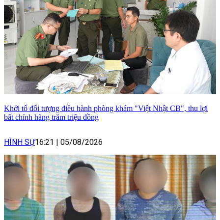
Khởi tố đối tượng điều hành phòng khám "Việt Nhật CB", thu lợi
bất chính hàng trăm triệu đồng
HÌNH SỰ
16:21
|
05/08/2026