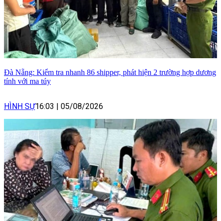
Đà Nẵng: Kiểm tra nhanh 86 shipper, phát hiện 2 trường hợp dương
tính với ma túy
HÌNH SỰ
16:03
|
05/08/2026