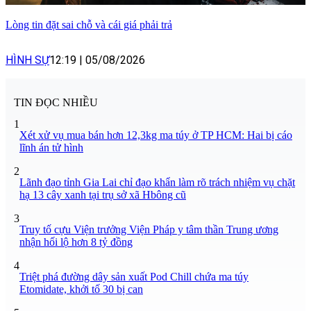
Lòng tin đặt sai chỗ và cái giá phải trả
HÌNH SỰ
12:19
|
05/08/2026
TIN ĐỌC NHIỀU
1
Xét xử vụ mua bán hơn 12,3kg ma túy ở TP HCM: Hai bị cáo
lĩnh án tử hình
2
Lãnh đạo tỉnh Gia Lai chỉ đạo khẩn làm rõ trách nhiệm vụ chặt
hạ 13 cây xanh tại trụ sở xã Hbông cũ
3
Truy tố cựu Viện trưởng Viện Pháp y tâm thần Trung ương
nhận hối lộ hơn 8 tỷ đồng
4
Triệt phá đường dây sản xuất Pod Chill chứa ma túy
Etomidate, khởi tố 30 bị can