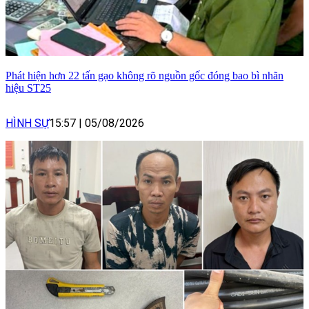
Phát hiện hơn 22 tấn gạo không rõ nguồn gốc đóng bao bì nhãn
hiệu ST25
HÌNH SỰ
15:57
|
05/08/2026