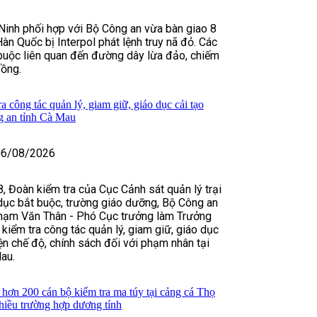
Ninh phối hợp với Bộ Công an vừa bàn giao 8
àn Quốc bị Interpol phát lệnh truy nã đỏ. Các
buộc liên quan đến đường dây lừa đảo, chiếm
đồng.
 công tác quản lý, giam giữ, giáo dục cải tạo
g an tỉnh Cà Mau
06/08/2026
, Đoàn kiểm tra của Cục Cảnh sát quản lý trại
dục bắt buộc, trường giáo dưỡng, Bộ Công an
hạm Văn Thân - Phó Cục trưởng làm Trưởng
 kiểm tra công tác quản lý, giam giữ, giáo dục
iện chế độ, chính sách đối với phạm nhân tại
au.
ơn 200 cán bộ kiểm tra ma túy tại cảng cá Thọ
hiều trường hợp dương tính