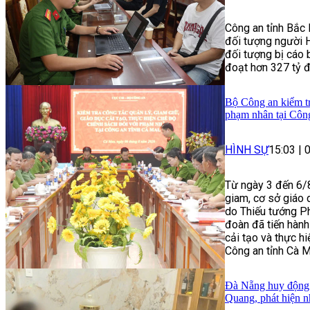
Công an tỉnh Bắc 
đối tượng người H
đối tượng bị cáo 
đoạt hơn 327 tỷ 
Bộ Công an kiểm tra
phạm nhân tại Côn
HÌNH SỰ
15:03
|
Từ ngày 3 đến 6/8
giam, cơ sở giáo 
do Thiếu tướng P
đoàn đã tiến hành
cải tạo và thực h
Công an tỉnh Cà M
Đà Nẵng huy động h
Quang, phát hiện n