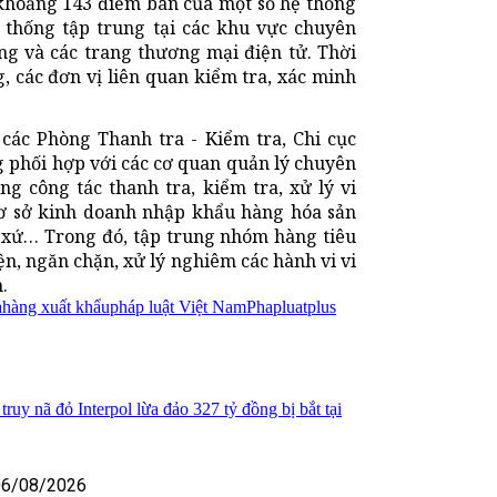
khoảng 143 điểm bán của một số hệ thống
 thống tập trung tại các khu vực chuyên
g và các trang thương mại điện tử. Thời
g, các đơn vị liên quan kiểm tra, xác minh
ác Phòng Thanh tra - Kiểm tra, Chi cục
g phối hợp với các cơ quan quản lý chuyên
g công tác thanh tra, kiểm tra, xử lý vi
ơ sở kinh doanh nhập khẩu hàng hóa sản
t xứ… Trong đó, tập trung nhóm hàng tiêu
n, ngăn chặn, xử lý nghiêm các hành vi vi
.
ả
hàng xuất khẩu
pháp luật Việt Nam
Phapluatplus
ruy nã đỏ Interpol lừa đảo 327 tỷ đồng bị bắt tại
06/08/2026