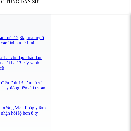
TỐ TỤNG DÂN SỰ
U
án hơn 12,3kg ma túy ở
cáo lĩnh án tử hình
a Lai chỉ đạo khẩn làm
ụ chặt hạ 13 cây xanh tại
 cũ
điện lĩnh 13 năm tù vì
1 tỷ đồng tiền chi trả an
n trưởng Viện Pháp y tâm
nhận hối lộ hơn 8 tỷ