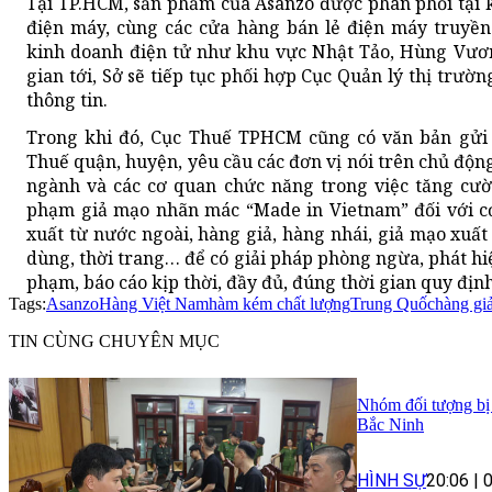
Tại TP.HCM, sản phẩm của Asanzo được phân phối tại 
điện máy, cùng các cửa hàng bán lẻ điện máy truyền
kinh doanh điện tử như khu vực Nhật Tảo, Hùng Vươn
gian tới, Sở sẽ tiếp tục phối hợp Cục Quản lý thị trườn
thông tin.
Trong khi đó, Cục Thuế TPHCM cũng có văn bản gửi c
Thuế quận, huyện, yêu cầu các đơn vị nói trên chủ độn
ngành và các cơ quan chức năng trong việc tăng cườn
phạm giả mạo nhãn mác “Made in Vietnam” đối với c
xuất từ nước ngoài, hàng giả, hàng nhái, giả mạo xuấ
dùng, thời trang… để có giải pháp phòng ngừa, phát hiệ
phạm, báo cáo kịp thời, đầy đủ, đúng thời gian quy định
Tags:
Asanzo
Hàng Việt Nam
hàm kém chất lượng
Trung Quốc
hàng gi
TIN CÙNG CHUYÊN MỤC
Nhóm đối tượng bị t
Bắc Ninh
HÌNH SỰ
20:06
|