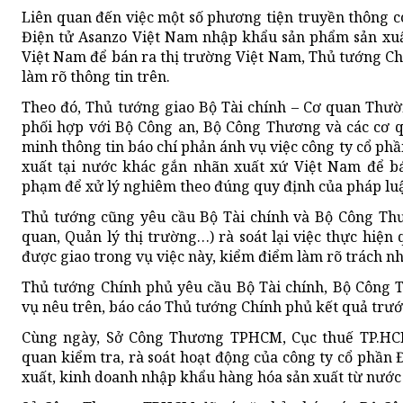
Liên quan đến việc một số phương tiện truyền thông c
Điện tử Asanzo Việt Nam nhập khẩu sản phẩm sản xuấ
Việt Nam để bán ra thị trường Việt Nam, Thủ tướng Ch
làm rõ thông tin trên.
Theo đó, Thủ tướng giao Bộ Tài chính – Cơ quan Thườn
phối hợp với Bộ Công an, Bộ Công Thương và các cơ q
minh thông tin báo chí phản ánh vụ việc công ty cổ p
xuất tại nước khác gắn nhãn xuất xứ Việt Nam để bá
phạm để xử lý nghiêm theo đúng quy định của pháp luậ
Thủ tướng cũng yêu cầu Bộ Tài chính và Bộ Công Thư
quan, Quản lý thị trường…) rà soát lại việc thực hiệ
được giao trong vụ việc này, kiểm điểm làm rõ trách n
Thủ tướng Chính phủ yêu cầu Bộ Tài chính, Bộ Công 
vụ nêu trên, báo cáo Thủ tướng Chính phủ kết quả trướ
Cùng ngày, Sở Công Thương TPHCM, Cục thuế TP.HCM
quan kiểm tra, rà soát hoạt động của công ty cổ phần
xuất, kinh doanh nhập khẩu hàng hóa sản xuất từ nước