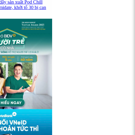
dây sản xuất Pod Chill
idate, khởi tố 30 bị can