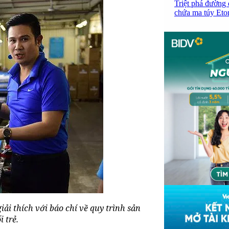
Triệt phá đường 
chứa ma túy Etom
i thích với báo chí về quy trình sản
i trẻ.