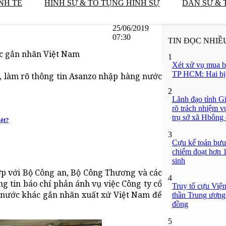
NH TẾ
HÌNH SỰ & TỐ TỤNG HÌNH SỰ
DÂN SỰ & 
25/06/2019
07:30
TIN ĐỌC NHIỀ
c gắn nhãn Việt Nam
1
Xét xử vụ mua b
TP HCM: Hai bị 
, làm rõ thông tin Asanzo nhập hàng nước
2
Lãnh đạo tỉnh Gi
rõ trách nhiệm v
trụ sở xã Hbông
ệt?
3
Cựu kế toán bưu 
chiếm đoạt hơn 1,
sinh
hợp với Bộ Công an, Bộ Công Thương và các
4
g tin báo chí phản ánh vụ việc Công ty cổ
Truy tố cựu Việ
 nước khác gắn nhãn xuất xứ Việt Nam để
thần Trung ương 
đồng
5