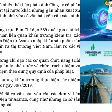
ó nhiều bài báo phản ánh Công ty cổ phần
t tại nước khác nhưng gắn nhãn xuất xứ
ính phủ vừa có văn bản yêu cầu xác minh,
g trực Ban Chỉ đạo 389 quốc gia chủ trì,
uan liên quan khẩn trương kiểm tra, xác
hần Điện tử Asanzo nhập khẩu sản phẩm sản
n ra thị trường Việt Nam, làm rõ các vi
t.
ơng chỉ đạo các cơ quan chức năng (Hải
n quản lý nhà nước và chức trách nhiệm vụ
hiệm theo đúng quy định của pháp luật.
Thương khẩn trương thực hiện các nhiệm
c ngày 30/7/2019.
 đã có văn bản yêu cầu các đơn vị liên
 Điện tử Asanzo, cũng như những cơ sở sản
 ngoài