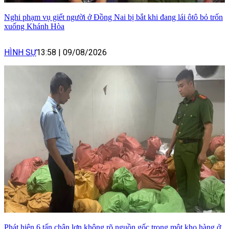
Nghi phạm vụ giết người ở Đồng Nai bị bắt khi đang lái ôtô bỏ trốn
xuống Khánh Hòa
HÌNH SỰ
13:58
|
09/08/2026
Phát hiện 6 tấn chân lợn không rõ nguồn gốc trong một kho hàng ở