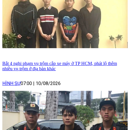
Bắt 4 nghi phạm vụ trộm cắp xe máy ở TP HCM, phát lộ thêm
nhiều vụ trộm ở địa bàn khác
HÌNH SỰ
07:00
|
10/08/2026