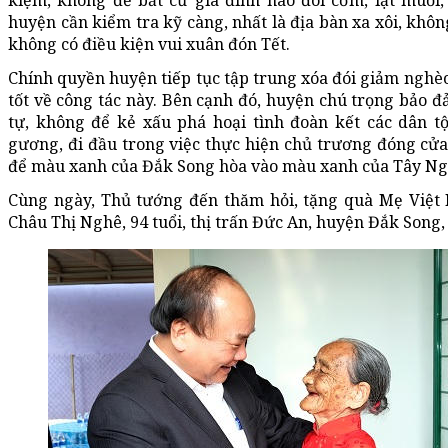
kiệm, không để bất cứ gia đình nào đói cơm, lạt muối,
huyện cần kiểm tra kỹ càng, nhất là địa bàn xa xôi, khô
không có điều kiện vui xuân đón Tết.
Chính quyền huyện tiếp tục tập trung xóa đói giảm nghè
tốt về công tác này. Bên cạnh đó, huyện chú trọng bảo đ
tự, không để kẻ xấu phá hoại tình đoàn kết các dân t
gương, đi đầu trong việc thực hiện chủ trương đóng cử
để màu xanh của Đắk Song hòa vào màu xanh của Tây Ng
Cùng ngày, Thủ tướng đến thăm hỏi, tặng quà Mẹ Việ
Châu Thị Nghê, 94 tuổi, thị trấn Đức An, huyện Đắk Song