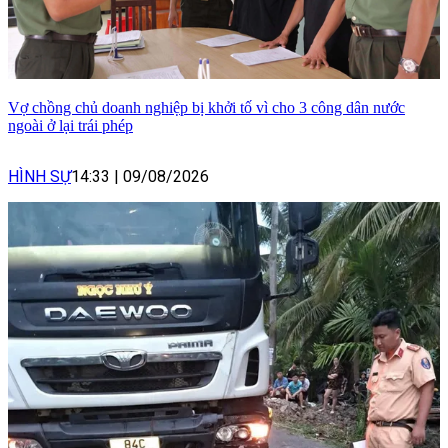
Vợ chồng chủ doanh nghiệp bị khởi tố vì cho 3 công dân nước
ngoài ở lại trái phép
HÌNH SỰ
14:33
|
09/08/2026