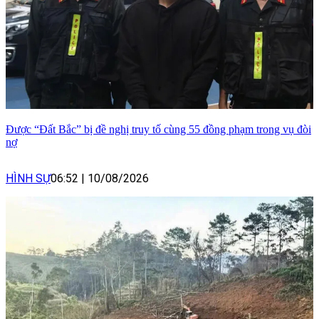
Được “Đất Bắc” bị đề nghị truy tố cùng 55 đồng phạm trong vụ đòi
nợ
HÌNH SỰ
06:52
|
10/08/2026