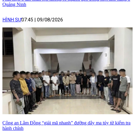
Quảng Ninh
HÌNH SỰ
07:45
|
09/08/2026
Công an Lâm Đồng “giải mã nhanh” đường dây ma túy từ kiểm tra
hành chính