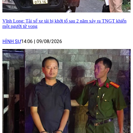
Vĩnh Long: Tài xế xe tải bị khởi tố sau 2 năm xảy ra TNGT khiến
một người tử vong
HÌNH SỰ
14:06
|
09/08/2026