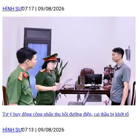
HÌNH SỰ
07:17
|
09/08/2026
Tự ý huy động công nhân thu hồi đường điện, cai thầu bị khởi tố
HÌNH SỰ
07:13
|
09/08/2026