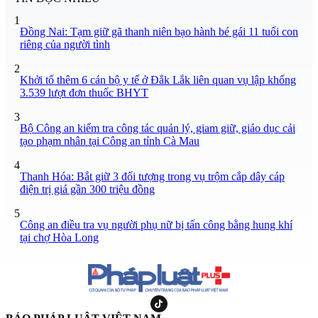
1
Đồng Nai: Tạm giữ gã thanh niên bạo hành bé gái 11 tuổi con
riêng của người tình
2
Khởi tố thêm 6 cán bộ y tế ở Đắk Lắk liên quan vụ lập khống
3.539 lượt đơn thuốc BHYT
3
Bộ Công an kiểm tra công tác quản lý, giam giữ, giáo dục cải
tạo phạm nhân tại Công an tỉnh Cà Mau
4
Thanh Hóa: Bắt giữ 3 đối tượng trong vụ trộm cắp dây cáp
điện trị giá gần 300 triệu đồng
5
Công an điều tra vụ người phụ nữ bị tấn công bằng hung khí
tại chợ Hòa Long