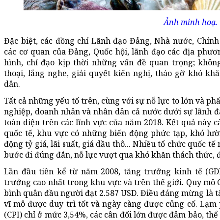
Ảnh minh hoạ.
Đặc biệt, các đồng chí Lãnh đạo Đảng, Nhà nước, Chính
các cơ quan của Đảng, Quốc hội, lãnh đạo các địa phươn
hình, chỉ đạo kịp thời những vấn đề quan trọng; khôn
thoại, lắng nghe, giải quyết kiến nghị, tháo gỡ khó k
dân.
Tất cả những yếu tố trên, cùng với sự nỗ lực to lớn và 
nghiệp, doanh nhân và nhân dân cả nước dưới sự lãnh đ
toàn diện trên các lĩnh vực của năm 2018. Kết quả này c
quốc tế, khu vực có những biến động phức tạp, khó lườ
động tỷ giá, lãi suất, giá dầu thô... Nhiều tổ chức quốc 
bước đi đúng đắn, nỗ lực vượt qua khó khăn thách thức, 
Lần đầu tiên kể từ năm 2008, tăng trưởng kinh tế (GD
trưởng cao nhất trong khu vực và trên thế giới. Quy mô G
bình quân đầu người đạt 2.587 USD. Điều đáng mừng là tă
vĩ mô được duy trì tốt và ngày càng được củng cố. Lạm p
(CPI) chỉ ở mức 3,54%, các cân đối lớn được đảm bảo, thể