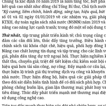
Chúng ta xác định rõ năm 2019 là năm tăng tốc, bứt phá 
kết quả cao nhất như đồng chí Tổng Bí thư, Chủ tịch nư
"Kỷ cương, liêm chính, hành động, sáng tạo, hiệu quả, bứt
số 01 và 02 ngày 01/01/2019 về các nhiệm vụ, giải phá
KTXH, dự toán ngân sách nhà nước (NSNN) năm 2019 và t
nâng cao năng lực cạnh tranh; trong đó một số nội dung t
Thứ nhất,
tập trung phát triển kinh tế; chú trọng củng 
đảm các cân đối lớn, thúc đẩy tăng trưởng. Điều hành c
chính sách tài khóa chặt chẽ, hiệu quả, phối hợp đồng 
Nâng cao chất lượng tín dụng và tập trung cho các lĩnh vự
giá, phấn đấu tăng dự trữ ngoại hối. Thực hiện nghiêm k
thất thu, chuyển giá; triệt để tiết kiệm chi; kiểm soát bộ
hiệu quả hơn tài sản công, nợ công. Đẩy mạnh cơ cấu lại,
thực hiện lộ trình giá thị trường dịch vụ công và khuyến
nhà nước. Thực hiện đồng bộ, hiệu quả các giải pháp t
theo dõi sát diễn biến tình hình để có đối sách phù hợp. 
phòng chống buôn lậu, gian lận thương mại; phát huy va
tiêu dùng. Thúc đẩy phát triển mạnh mẽ thương mại điện
sử dụng công nghệ cao.
Tiếp tục đẩy mạnh thực hiện các đột phá chiến lược, cơ c