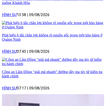
xuống Khánh Hòa
HÌNH SỰ
13:58
|
09/08/2026
Phát hiện 6 tấn chân lợn không rõ nguồn gốc trong một kho hàng ở
Quảng Ninh
HÌNH SỰ
07:45
|
09/08/2026
Công an Lâm Đồng “giải mã nhanh” đường dây ma túy từ kiểm tra
hành chính
HÌNH SỰ
07:17
|
09/08/2026