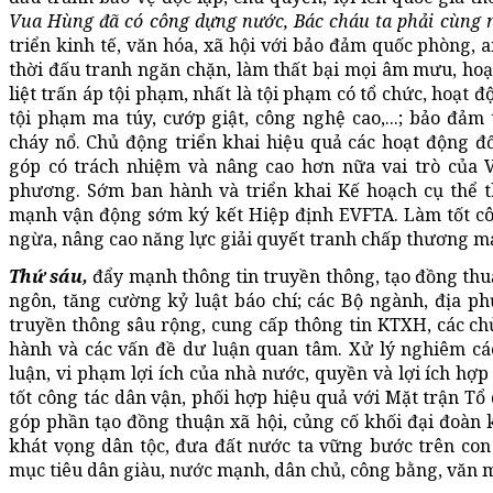
Vua Hùng đã có công dựng nước, Bác cháu ta phải cùng 
triển kinh tế, văn hóa, xã hội với bảo đảm quốc phòng, 
thời đấu tranh ngăn chặn, làm thất bại mọi âm mưu, ho
liệt trấn áp tội phạm, nhất là tội phạm có tổ chức, hoạt đ
tội phạm ma túy, cướp giật, công nghệ cao,...; bảo đảm 
cháy nổ. Chủ động triển khai hiệu quả các hoạt động đố
góp có trách nhiệm và nâng cao hơn nữa vai trò của V
phương. Sớm ban hành và triển khai Kế hoạch cụ thể t
mạnh vận động sớm ký kết Hiệp định EVFTA. Làm tốt cô
ngừa, nâng cao năng lực giải quyết tranh chấp thương mại
Thứ sáu,
đẩy mạnh thông tin truyền thông, tạo đồng thu
ngôn, tăng cường kỷ luật báo chí; các Bộ ngành, địa p
truyền thông sâu rộng, cung cấp thông tin KTXH, các chủ
hành và các vấn đề dư luận quan tâm. Xử lý nghiêm cá
luận, vi phạm lợi ích của nhà nước, quyền và lợi ích hợp
tốt công tác dân vận, phối hợp hiệu quả với Mặt trận Tổ
góp phần tạo đồng thuận xã hội, củng cố khối đại đoàn k
khát vọng dân tộc, đưa đất nước ta vững bước trên con
mục tiêu dân giàu, nước mạnh, dân chủ, công bằng, văn 