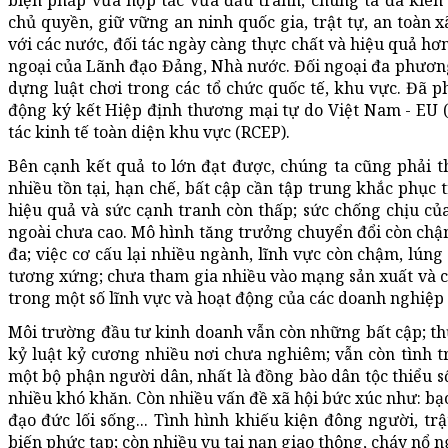
biện pháp vừa hợp tác vừa đấu tranh, chúng ta đã kiên q
chủ quyền, giữ vững an ninh quốc gia, trật tự, an toàn x
với các nước, đối tác ngày càng thực chất và hiệu quả hơ
ngoại của Lãnh đạo Đảng, Nhà nước. Đối ngoại đa phươn
dựng luật chơi trong các tổ chức quốc tế, khu vực. Đã
động ký kết Hiệp định thương mại tự do Việt Nam - EU 
tác kinh tế toàn diện khu vực (RCEP).
Bên cạnh kết quả to lớn đạt được, chúng ta cũng phải 
nhiều tồn tại, hạn chế, bất cập cần tập trung khắc phục t
hiệu quả và sức cạnh tranh còn thấp; sức chống chịu c
ngoài chưa cao. Mô hình tăng trưởng chuyển đổi còn chậm
đa; việc cơ cấu lại nhiều ngành, lĩnh vực còn chậm, lúng
tương xứng; chưa tham gia nhiều vào mạng sản xuất và ch
trong một số lĩnh vực và hoạt động của các doanh nghiệp
Môi trường đầu tư kinh doanh vẫn còn những bất cập; thủ
kỷ luật kỷ cương nhiều nơi chưa nghiêm; vẫn còn tình tr
một bộ phận người dân, nhất là đồng bào dân tộc thiểu số
nhiều khó khăn. Còn nhiều vấn đề xã hội bức xúc như: bạo
đạo đức lối sống... Tình hình khiếu kiện đông người, trậ
biến phức tạp; còn nhiều vụ tai nạn giao thông, cháy nổ 