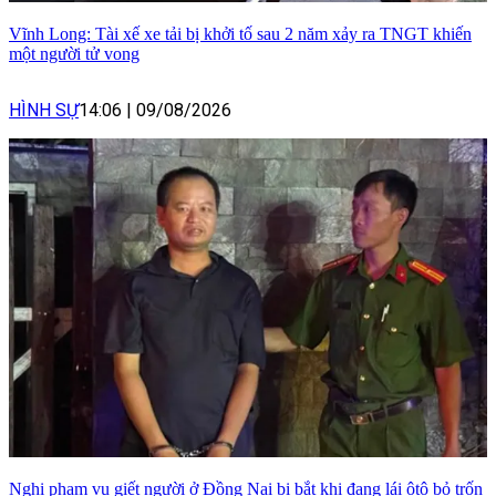
Vĩnh Long: Tài xế xe tải bị khởi tố sau 2 năm xảy ra TNGT khiến
một người tử vong
HÌNH SỰ
14:06
|
09/08/2026
Nghi phạm vụ giết người ở Đồng Nai bị bắt khi đang lái ôtô bỏ trốn