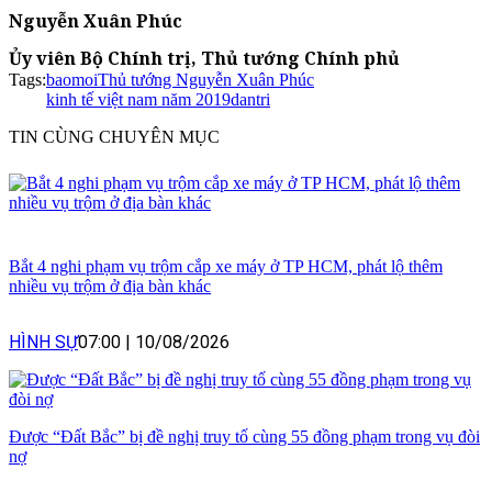
Nguyễn Xuân Phúc
Ủy viên Bộ Chính trị, Thủ tướng Chính phủ
Tags:
baomoi
Thủ tướng Nguyễn Xuân Phúc
kinh tế việt nam năm 2019
dantri
TIN CÙNG CHUYÊN MỤC
Bắt 4 nghi phạm vụ trộm cắp xe máy ở TP HCM, phát lộ thêm
nhiều vụ trộm ở địa bàn khác
HÌNH SỰ
07:00
|
10/08/2026
Được “Đất Bắc” bị đề nghị truy tố cùng 55 đồng phạm trong vụ đòi
nợ