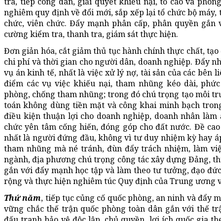
tra, tiếp công dân, giải quyết khiếu nại, tố cáo và phò
nghiêm quy định về đổi mới, sắp xếp lại tổ chức bộ máy, t
chức, viên chức. Đẩy mạnh phân cấp, phân quyền gắn 
cường kiểm tra, thanh tra, giám sát thực hiện.
Đơn giản hóa, cắt giảm thủ tục hành chính thực chất, tạo 
chi phí và thời gian cho người dân, doanh nghiệp. Đẩy nha
vụ án kinh tế, nhất là việc xử lý nợ, tài sản của các bên 
điểm các vụ việc khiếu nại, tham nhũng kéo dài, phức
phòng, chống tham nhũng; trong đó chú trọng tạo môi 
toán không dùng tiền mặt và công khai minh bạch trong
điều kiện thuận lợi cho doanh nghiệp, doanh nhân làm 
chức yên tâm cống hiến, đóng góp cho đất nước. Đề cao
nhất là người đứng đầu, không vì tư duy nhiệm kỳ hay á
tham nhũng mà né tránh, đùn đẩy trách nhiệm, làm việ
ngành, địa phương chú trọng công tác xây dựng Đảng, t
gắn với đẩy mạnh học tập và làm theo tư tưởng, đạo đức
rộng và thực hiện nghiêm túc Quy định của Trung ương 
Thứ năm
, tiếp tục củng cố quốc phòng, an ninh và đẩy 
vững chắc thế trận quốc phòng toàn dân gắn với thế trậ
đấu tranh bảo vệ độc lập, chủ quyền, lợi ích quốc gia t