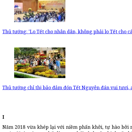
Thủ tướng: 'Lo Tết cho nhân dân, không phải lo Tết cho cá
Thủ tướng chỉ thị bảo đảm đón Tết Nguyên đán vui tươi, a
I
Năm 2018 vừa khép lại với niềm phấn khởi, tự hào bởi 