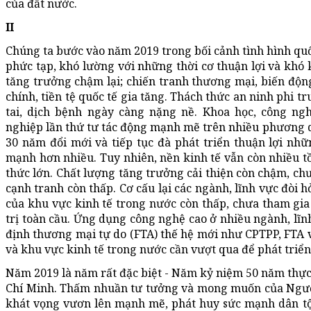
của đất nước.
II
Chúng ta bước vào năm 2019 trong bối cảnh tình hình quốc
phức tạp, khó lường với những thời cơ thuận lợi và khó k
tăng trưởng chậm lại; chiến tranh thương mại, biến động t
chính, tiền tệ quốc tế gia tăng. Thách thức an ninh phi tr
tai, dịch bệnh ngày càng nặng nề. Khoa học, công n
nghiệp lần thứ tư tác động mạnh mẽ trên nhiều phương d
30 năm đổi mới và tiếp tục đà phát triển thuận lợi nh
mạnh hơn nhiều. Tuy nhiên, nền kinh tế vẫn còn nhiều t
thức lớn. Chất lượng tăng trưởng cải thiện còn chậm, ch
cạnh tranh còn thấp. Cơ cấu lại các ngành, lĩnh vực đòi h
của khu vực kinh tế trong nước còn thấp, chưa tham gia
trị toàn cầu. Ứng dụng công nghệ cao ở nhiều ngành, lĩn
định thương mại tự do (FTA) thế hệ mới như CPTPP, FTA v
và khu vực kinh tế trong nước cần vượt qua để phát triển
Năm 2019 là năm rất đặc biệt - Năm kỷ niệm 50 năm thực 
Chí Minh. Thấm nhuần tư tưởng và mong muốn của Người
khát vọng vươn lên mạnh mẽ, phát huy sức mạnh dân tộc