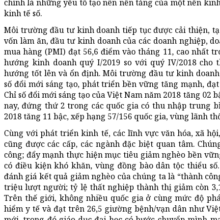
chính là những yếu tố tạo nên nền tảng của một nền kinh
kinh tế số.
Môi trường đầu tư kinh doanh tiếp tục được cải thiện, t
vốn làm ăn, đầu tư kinh doanh của các doanh nghiệp, doa
mua hàng (PMI) đạt 56,6 điểm vào tháng 11, cao nhất t
hướng kinh doanh quý I/2019 so với quý IV/2018 cho 
hướng tốt lên và ổn định. Môi trường đầu tư kinh doanh 
số đổi mới sáng tạo, phát triển bền vững tăng mạnh, đạt
Chỉ số đổi mới sáng tạo của Việt Nam năm 2018 tăng 02 bậ
nay, đứng thứ 2 trong các quốc gia có thu nhập trung b
2018 tăng 11 bậc, xếp hạng 57/156 quốc gia, vùng lãnh th
Cùng với phát triển kinh tế, các lĩnh vực văn hóa, xã hộ
cũng được các cấp, các ngành đặc biệt quan tâm. Chúng
công; đẩy mạnh thực hiện mục tiêu giảm nghèo bền vững,
có điều kiện khó khăn, vùng đồng bào dân tộc thiểu số
đánh giá kết quả giảm nghèo của chúng ta là “thành công 
triệu lượt người; tỷ lệ thất nghiệp thành thị giảm còn 3
Trên thế giới, không nhiều quốc gia ở cùng mức độ ph
hiểm y tế và đạt trên 26,5 giường bệnh/vạn dân như Việt
mới, trong đó giáo dục đại học có bước chuyển mình mạ