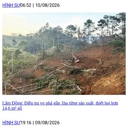
HÌNH SỰ
06:52
|
10/08/2026
Lâm Đồng: Điều tra vụ phá gần 1ha rừng sản xuất, thiệt hại hơn
14,6 m³ gỗ
HÌNH SỰ
19:16
|
09/08/2026