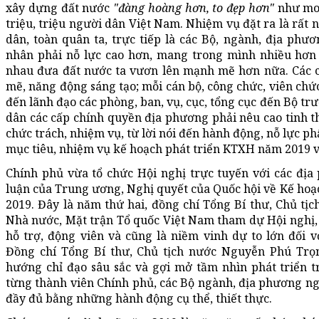
xây dựng đất nước
"đàng hoàng hơn, to đẹp hơn"
như mon
triệu, triệu người dân Việt Nam. Nhiệm vụ đặt ra là rất n
dân, toàn quân ta, trực tiếp là các Bộ, ngành, địa ph
nhân phải nỗ lực cao hơn, mang trong mình nhiều hơn 
nhau đưa đất nước ta vươn lên mạnh mẽ hơn nữa. Các c
mẽ, năng động sáng tạo; mỗi cán bộ, công chức, viên chức
đến lãnh đạo các phòng, ban, vụ, cục, tổng cục đến Bộ tr
dân các cấp chính quyền địa phương phải nêu cao tinh 
chức trách, nhiệm vụ, từ lời nói đến hành động, nỗ lực ph
mục tiêu, nhiệm vụ kế hoạch phát triển KTXH năm 2019 
Chính phủ vừa tổ chức Hội nghị trực tuyến với các địa
luận của Trung ương, Nghị quyết của Quốc hội về Kế ho
2019. Đây là năm thứ hai, đồng chí Tổng Bí thư, Chủ tị
Nhà nước, Mặt trận Tổ quốc Việt Nam tham dự Hội nghị, t
hỗ trợ, động viên và cũng là niềm vinh dự to lớn đối 
Đồng chí Tổng Bí thư, Chủ tịch nước Nguyễn Phú Trọn
hướng chỉ đạo sâu sắc và gợi mở tầm nhìn phát triển t
từng thành viên Chính phủ, các Bộ ngành, địa phương nghi
đầy đủ bằng những hành động cụ thể, thiết thực.