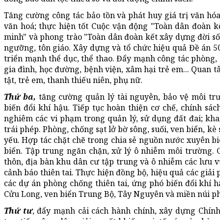
Tăng cường công tác bảo tồn và phát huy giá trị văn hóa
văn hoá; thực hiện tốt Cuộc vận động "Toàn dân đoàn k
minh" và phong trào "Toàn dân đoàn kết xây dựng đời sốn
ngưỡng, tôn giáo. Xây dựng và tổ chức hiệu quả Đề án 50
triển mạnh thể dục, thể thao. Đẩy mạnh công tác phòng, 
gia đình, học đường, bệnh viện, xâm hại trẻ em... Quan 
tật, trẻ em, thanh thiếu niên, phụ nữ.
Thứ ba,
tăng cường quản lý tài nguyên, bảo vệ môi trư
biến đổi khí hậu. Tiếp tục hoàn thiện cơ chế, chính sách
nghiêm các vi phạm trong quản lý, sử dụng đất đai; khai 
trái phép. Phòng, chống sạt lở bờ sông, suối, ven biển, kè 
yếu. Hợp tác chặt chẽ trong chia sẻ nguồn nước xuyên bi
biển. Tập trung ngăn chặn, xử lý ô nhiễm môi trường. C
thôn, địa bàn khu dân cư tập trung và ô nhiễm các lưu v
cảnh báo thiên tai. Thực hiện đồng bộ, hiệu quả các giải
các dự án phòng chống thiên tai, ứng phó biến đổi khí h
Cửu Long, ven biển Trung Bộ, Tây Nguyên và miền núi ph
Thứ tư
, đẩy mạnh cải cách hành chính, xây dựng Chính