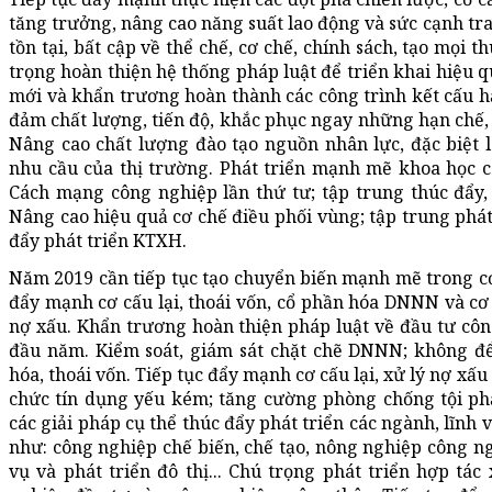
tăng trưởng, nâng cao năng suất lao động và sức cạnh tra
tồn tại, bất cập về thể chế, cơ chế, chính sách, tạo mọi 
trọng hoàn thiện hệ thống pháp luật để triển khai hiệu q
mới và khẩn trương hoàn thành các công trình kết cấu hạ
đảm chất lượng, tiến độ, khắc phục ngay những hạn chế, b
Nâng cao chất lượng đào tạo nguồn nhân lực, đặc biệt 
nhu cầu của thị trường. Phát triển mạnh mẽ khoa học c
Cách mạng công nghiệp lần thứ tư; tập trung thúc đẩy,
Nâng cao hiệu quả cơ chế điều phối vùng; tập trung phát 
đẩy phát triển KTXH.
Năm 2019 cần tiếp tục tạo chuyển biến mạnh mẽ trong cơ 
đẩy mạnh cơ cấu lại, thoái vốn, cổ phần hóa DNNN và cơ c
nợ xấu. Khẩn trương hoàn thiện pháp luật về đầu tư côn
đầu năm. Kiểm soát, giám sát chặt chẽ DNNN; không để
hóa, thoái vốn. Tiếp tục đẩy mạnh cơ cấu lại, xử lý nợ xấu 
chức tín dụng yếu kém; tăng cường phòng chống tội phạ
các giải pháp cụ thể thúc đẩy phát triển các ngành, lĩnh
như: công nghiệp chế biến, chế tạo, nông nghiệp công ngh
vụ và phát triển đô thị... Chú trọng phát triển hợp tá