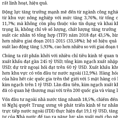
rất linh hoạt, hiệu quả.
Động lực tăng trưởng mạnh mẽ đến từ ngành công nghiệp
từ khu vực nông nghiệp với mức tăng 3,76%, từ tổng 
11,7%; mà không còn phụ thuộc vào tín dụng và khai k
trọng là, không chỉ về số lượng, chất lượng tăng trưởng
suất các nhân tố tổng hợp (TFP) năm 2018 đạt 43,5%, b
hơn nhiều giai đoạn 2011-2015 (33,58%); hệ số hiệu qu
suất lao động tăng 5,93%, cao hơn nhiều so với giai đoạn 
Chúng ta rất phấn khởi với nhiều chỉ tiêu kinh tế quan t
xuất khẩu đạt gần 245 tỷ USD; tổng kim ngạch xuất nhập k
USD; dự trữ ngoại hối đạt trên 60 tỷ USD. Xuất khẩu kh
hơn khu vực có vốn đầu tư nước ngoài (12,9%). Hàng hóa 
của hầu hết các quốc gia trên thế giới với 5 mặt hàng có
kim ngạch trên 1 tỷ USD. Lần đầu tiên, kim ngạch xuất k
đã có quan hệ thương mại với trên 200 quốc gia và vùng l
Vốn đầu tư ngoài nhà nước tăng nhanh 18,5%, chiếm đến 
tỏ Nghị quyết Trung ương về phát triển kinh tế tư nhân
trực tiếp nước ngoài (FDI) thực hiện đạt 19,1 tỷ USD, tă
tư của Nhà nước để tạo ra năng lực sản xuất mới cho nề