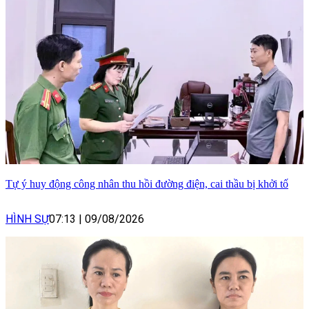
Tự ý huy động công nhân thu hồi đường điện, cai thầu bị khởi tố
HÌNH SỰ
07:13
|
09/08/2026