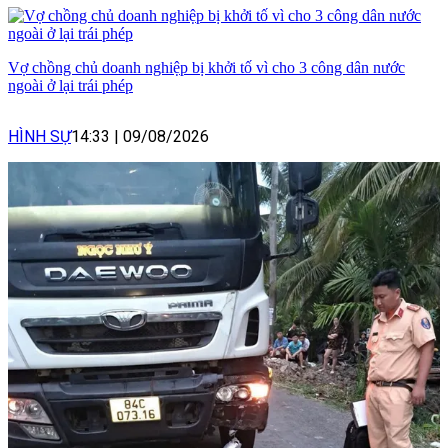
Vợ chồng chủ doanh nghiệp bị khởi tố vì cho 3 công dân nước
ngoài ở lại trái phép
HÌNH SỰ
14:33
|
09/08/2026