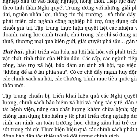
nghiệp đầu tư vào nông nghiệp, nông thôn. Tiếp tục đẩy
theo tinh thần Nghị quyết Trung ương với những giải phá
đai, nguồn nhân lực, thông tin thị trường... và thúc đẩ
phát triển các ngành công nghiệp hỗ trợ, ứng dụng cô
chuỗi giá trị. Tập trung thực hiện quyết liệt các nhiệm
doanh, năng lực cạnh tranh, chú trọng các chỉ số đang x
thuế, thương mại qua biên giới, giải quyết phá sản… gắn
Thứ hai,
phát triển văn hóa, xã hội hài hòa với phát tri
vật chất, tinh thần của Nhân dân. Các cấp, các ngành tiếp
công, bảo trợ xã hội, bảo đảm an sinh xã hội, tạo vi
“không để ai ở lại phía sau”. Có cơ chế đẩy mạnh huy đ
các chính sách xã hội, các Chương trình mục tiêu quốc 
thôn mới.
Tập trung chuẩn bị, triển khai hiệu quả các Nghị quyế
lương, chính sách bảo hiểm xã hội và công tác y tế, dân 
tải bệnh viện, nâng cao chất lượng khám chữa bệnh; tập
chống lạm dụng bảo hiểm y tế; phát triển công nghiệp dư
sinh, an ninh, an toàn trường học, chống xâm hại trẻ em
sót trong thi cử. Thực hiện hiệu quả các chính sách phát
đồng bào dân tộc thiểu số và đối tượng chính sách.