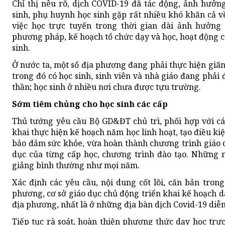
Chỉ thị nêu rõ, dịch COVID-19 đã tác động, ảnh hưởn
sinh, phụ huynh học sinh gặp rất nhiều khó khăn cả về
việc học trực tuyến trong thời gian dài ảnh hưởn
phương pháp, kế hoạch tổ chức dạy và học, hoạt động củ
sinh.
Ở nước ta, một số địa phương đang phải thực hiện giãn
trong đó có học sinh, sinh viên và nhà giáo đang phải 
thần; học sinh ở nhiều nơi chưa được tựu trường.
Sớm tiêm chủng cho học sinh các cấp
Thủ tướng yêu cầu Bộ GD&ĐT chủ trì, phối hợp với cá
khai thực hiện kế hoạch năm học linh hoạt, tạo điều kiệ
bảo đảm sức khỏe, vừa hoàn thành chương trình giáo 
dục của từng cấp học, chương trình đào tạo. Những n
giảng bình thường như mọi năm.
Xác định các yêu cầu, nội dung cốt lõi, căn bản tron
phương, cơ sở giáo dục chủ động triển khai kế hoạch dạ
địa phương, nhất là ở những địa bàn dịch Covid-19 diễn
Tiếp tục rà soát, hoàn thiện phương thức dạy học trực