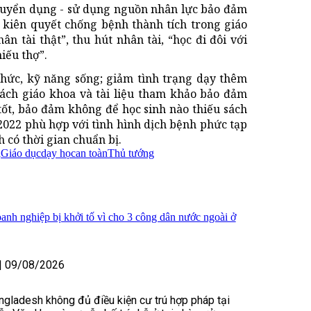
 - tuyển dụng - sử dụng nguồn nhân lực bảo đảm
, kiên quyết chống bệnh thành tích trong giáo
ân tài thật”, thu hút nhân tài, “học đi đôi với
iếu thợ”.
hức, kỹ năng sống; giảm tình trạng dạy thêm
ách giáo khoa và tài liệu tham khảo bảo đảm
tốt, bảo đảm không để học sinh nào thiếu sách
022 phù hợp với tình hình dịch bệnh phức tạp
 có thời gian chuẩn bị.
ị
Giáo dục
dạy học
an toàn
Thủ tướng
nh nghiệp bị khởi tố vì cho 3 công dân nước ngoài ở
|
09/08/2026
ngladesh không đủ điều kiện cư trú hợp pháp tại