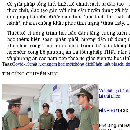
Có giải pháp tổng thể, thiết kế chính sách từ đào tạo
thực chất, đào tạo gắn với nhu cầu tuyển dụng xã hội
dục góp phần đạt được mục tiêu “học thật, thi thật, nh
hành”, nhanh chóng khắc phục tình trạng “thừa thầy, th
Thiết kế chương trình học bảo đảm tăng cường kiến t
học thêm; biên soạn, phân phối, hướng dẫn sử dụng s
khoa học, công khai, minh bạch, tránh dư luận không 
học; sớm công bố phương án thi tốt nghiệp THPT năm 2
và phương án các năm tiếp theo để giáo viên và học sinh
Tags:
Covid-19
chất lượng
năm học mới
chống dịch
Pháp luật plus
chỉ th
TIN CÙNG CHUYÊN MỤC
Vợ chồng chủ doa
lại trái phép
HÌNH SỰ
14:33
Biết 3 người Ba