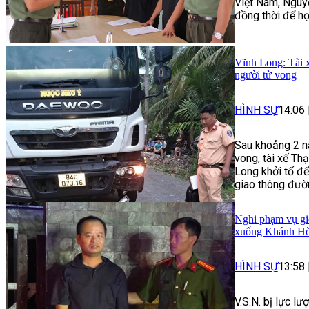
Việt Nam, Nguyễ
đồng thời để họ
Vĩnh Long: Tài x
người tử vong
HÌNH SỰ
14:06
Sau khoảng 2 nă
vong, tài xế Th
Long khởi tố để
giao thông đườ
Nghi phạm vụ giế
xuống Khánh H
HÌNH SỰ
13:58
V.S.N. bị lực l