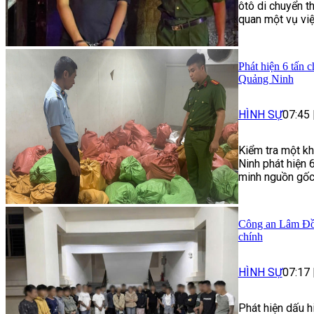
ôtô di chuyển t
quan một vụ việ
Phát hiện 6 tấn 
Quảng Ninh
HÌNH SỰ
07:45
Kiểm tra một kh
Ninh phát hiện 
minh nguồn gốc,
Công an Lâm Đồn
chính
HÌNH SỰ
07:17
Phát hiện dấu h