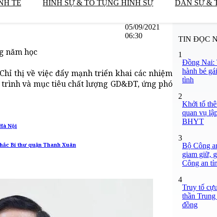
NH TẾ
HÌNH SỰ & TỐ TỤNG HÌNH SỰ
DÂN SỰ & 
05/09/2021
06:30
TIN ĐỌC 
ng năm học
1
Đồng Nai: 
hành bé gái
hỉ thị về việc đẩy mạnh triển khai các nhiệm
tình
g trình và mục tiêu chất lượng GD&ĐT, ứng phó
2
Khởi tố thê
quan vụ lậ
BHYT
 Hà Nội
3
Bộ Công an
khắc Bí thư quận Thanh Xuân
giam giữ, g
Công an t
4
Truy tố cự
thần Trung
đồng