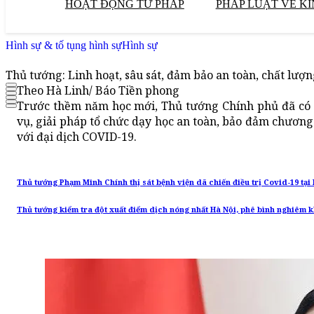
HOẠT ĐỘNG TƯ PHÁP
PHÁP LUẬT VỀ KI
Hình sự & tố tụng hình sự
Hình sự
Thủ tướng: Linh hoạt, sâu sát, đảm bảo an toàn, chất lượ
Theo Hà Linh/ Báo Tiền phong
Trước thềm năm học mới, Thủ tướng Chính phủ đã có C
vụ, giải pháp tổ chức dạy học an toàn, bảo đảm chươn
với đại dịch COVID-19.
Thủ tướng Phạm Minh Chính thị sát bệnh viện dã chiến điều trị Covid-19 tại
Thủ tướng kiểm tra đột xuất điểm dịch nóng nhất Hà Nội, phê bình nghiêm 