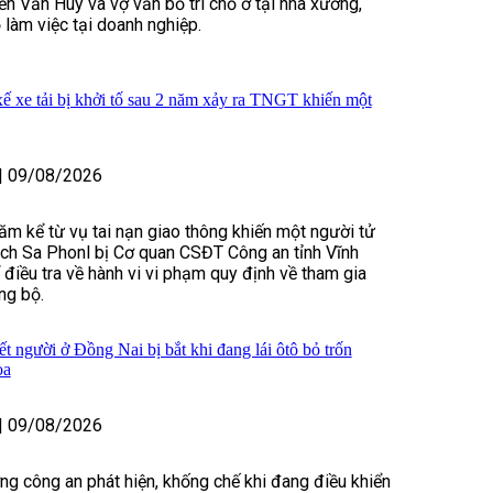
n Văn Huy và vợ vẫn bố trí chỗ ở tại nhà xưởng,
 làm việc tại doanh nghiệp.
ế xe tải bị khởi tố sau 2 năm xảy ra TNGT khiến một
|
09/08/2026
m kể từ vụ tai nạn giao thông khiến một người tử
ạch Sa Phonl bị Cơ quan CSĐT Công an tỉnh Vĩnh
 điều tra về hành vi vi phạm quy định về tham gia
ng bộ.
t người ở Đồng Nai bị bắt khi đang lái ôtô bỏ trốn
òa
|
09/08/2026
ượng công an phát hiện, khống chế khi đang điều khiển