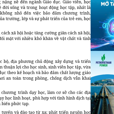
g nặng nề đến ngành Giáo dục. Giáo viên, học
 đời sống và trong hoạt động học tập, nhất là
g không nhỏ đến việc bảo đảm chương trình,
a trường, lớp và sự phát triển của trẻ em, học
 cách xã hội hoặc tăng cường giãn cách xã hội,
đối mặt với nhiều khó khăn về vật chất và tinh
c bộ, địa phương chủ động xây dựng và triển
n thuận lợi cho học sinh, sinh viên học tập, vừa
dục theo kế hoạch và bảo đảm chất lượng giáo
ơi an toàn trong phòng, chống dịch vẫn khai
g chương trình dạy học, làm cơ sở cho các địa
y học linh hoạt, phù hợp với tình hình dịch tại
 biến phức tạp.
 tuyến và đào tạo từ xa; phát triển nguồn học