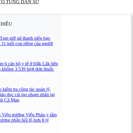
TỐ TỤNG DÂN SỰ
NHIỀU
Tạm giữ gã thanh niên bạo
 11 tuổi con riêng của người
m 6 cán bộ y tế ở Đắk Lắk liên
p khống 3.539 lượt đơn thuốc
 kiểm tra công tác quản lý,
iáo dục cải tạo phạm nhân tại
ỉnh Cà Mau
u Viện trưởng Viện Pháp y tâm
 ương nhận hối lộ hơn 8 tỷ