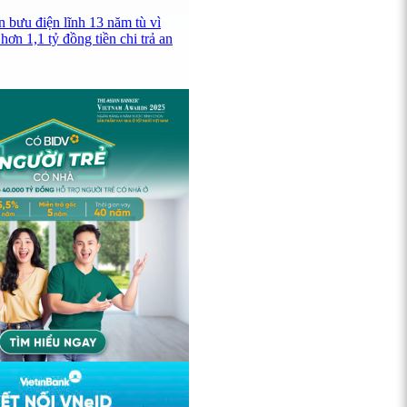
n bưu điện lĩnh 13 năm tù vì
hơn 1,1 tỷ đồng tiền chi trả an