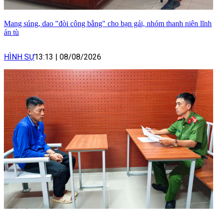
Mang súng, dao "đòi công bằng" cho bạn gái, nhóm thanh niên lĩnh
án tù
HÌNH SỰ
13:13
|
08/08/2026