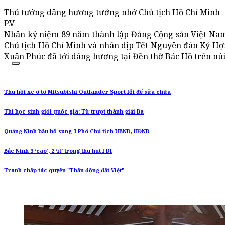
Thủ tướng dâng hương tưởng nhớ Chủ tịch Hồ Chí Minh
P.V
Nhân kỷ niệm 89 năm thành lập Đảng Cộng sản Việt Nam,
Chủ tịch Hồ Chí Minh và nhân dịp Tết Nguyên đán Kỷ Hợ
Xuân Phúc đã tới dâng hương tại Đền thờ Bác Hồ trên núi 
Thu hồi xe ô tô Mitsubishi Outlander Sport lỗi để sửa chữa
Thi học sinh giỏi quốc gia: Từ trượt thành giải Ba
Quảng Ninh bầu bổ sung 3 Phó Chủ tịch UBND, HĐND
Bắc Ninh 3 ‘cao’, 2 ‘ít’ trong thu hút FDI
Tranh chấp tác quyền "Thần đồng đất Việt"