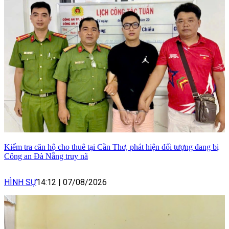
Kiểm tra căn hộ cho thuê tại Cần Thơ, phát hiện đối tượng đang bị
Công an Đà Nẵng truy nã
HÌNH SỰ
14:12
|
07/08/2026