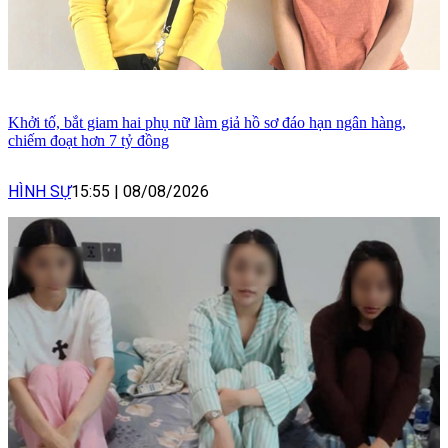
Khởi tố, bắt giam hai phụ nữ làm giả hồ sơ đáo hạn ngân hàng,
chiếm đoạt hơn 7 tỷ đồng
HÌNH SỰ
15:55
|
08/08/2026