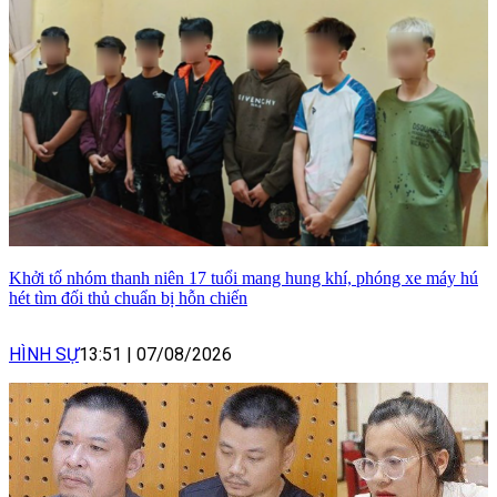
Khởi tố nhóm thanh niên 17 tuổi mang hung khí, phóng xe máy hú
hét tìm đối thủ chuẩn bị hỗn chiến
HÌNH SỰ
13:51
|
07/08/2026