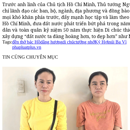
Trước anh linh của Chủ tịch Hồ Chí Minh, Thủ tướng N
chí lãnh đạo các ban, bộ, ngành, địa phương và đồng bào
mọi khó khăn phía trước, đẩy mạnh học tập và làm theo
Hồ Chí Minh, đưa đất nước phát triển bứt phá trong nă
dân và toàn quân kỷ niệm 50 năm thực hiện Di chúc thi
xây dựng “đất nước ta đàng hoàng hơn, to đẹp hơn” nh
Tags:
đền thờ bác Hồ
dâng hương
di chúc
tưởng nhớ
Kỷ Hợi
núi Ba Vì
phapluatplus.vn
TIN CÙNG CHUYÊN MỤC