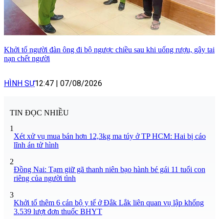
Khởi tố người đàn ông đi bộ ngược chiều sau khi uống rượu, gây tai
nạn chết người
HÌNH SỰ
12:47
|
07/08/2026
TIN ĐỌC NHIỀU
1
Xét xử vụ mua bán hơn 12,3kg ma túy ở TP HCM: Hai bị cáo
lĩnh án tử hình
2
Đồng Nai: Tạm giữ gã thanh niên bạo hành bé gái 11 tuổi con
riêng của người tình
3
Khởi tố thêm 6 cán bộ y tế ở Đắk Lắk liên quan vụ lập khống
3.539 lượt đơn thuốc BHYT