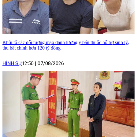
Khởi tố các đối tượng mạo danh lương y bán thuốc hỗ trợ sinh lý,
thu bất chính hơn 120 tỷ đồng
HÌNH SỰ
12:50
|
07/08/2026