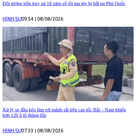
Đối tượng trốn truy nã 18 năm về tội ma túy bị bắt tại Phú Quốc
HÌNH SỰ
09:54
|
08/08/2026
Xử lý xe đầu kéo làm rơi mảnh sắt trên cao tốc Bắc - Nam khiến
hơn 120 ô tô thủng lốp
HÌNH SỰ
07:33
|
08/08/2026