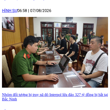
HÌNH SỰ
06:58
|
07/08/2026
Nhóm đối tượng bị truy nã đỏ Interpol lừa đảo 327 tỷ đồng bị bắt tại
Bắc Ninh