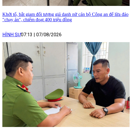
Khởi tố, bắt giam đối tượng giả danh nữ cán bộ Công an để lừa đảo
"chạy án", chiếm đoạt 400 triệu đồng
HÌNH SỰ
07:13
|
07/08/2026