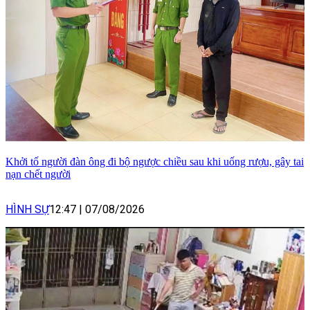
Khởi tố người đàn ông đi bộ ngược chiều sau khi uống rượu, gây tai
nạn chết người
HÌNH SỰ
12:47
|
07/08/2026