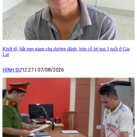
Khởi tố, bắt tạm giam cha dượng đánh, bóp cổ bé trai 3 tuổi ở Gia
Lai
HÌNH SỰ
12:27
|
07/08/2026