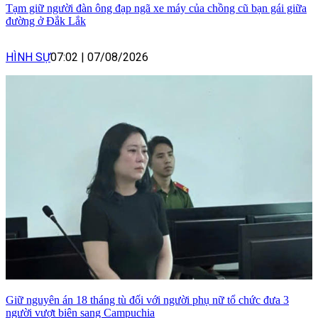
Tạm giữ người đàn ông đạp ngã xe máy của chồng cũ bạn gái giữa
đường ở Đắk Lắk
HÌNH SỰ
07:02
|
07/08/2026
Giữ nguyên án 18 tháng tù đối với người phụ nữ tổ chức đưa 3
người vượt biên sang Campuchia