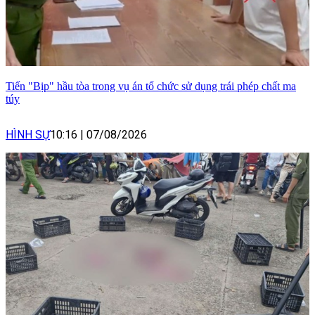
Tiến "Bịp" hầu tòa trong vụ án tổ chức sử dụng trái phép chất ma
túy
HÌNH SỰ
10:16
|
07/08/2026