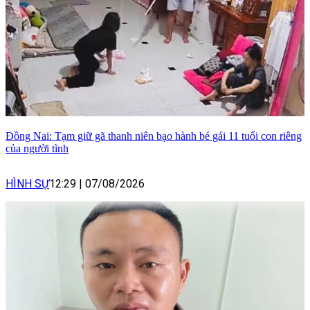
Đồng Nai: Tạm giữ gã thanh niên bạo hành bé gái 11 tuổi con riêng
của người tình
HÌNH SỰ
12:29
|
07/08/2026