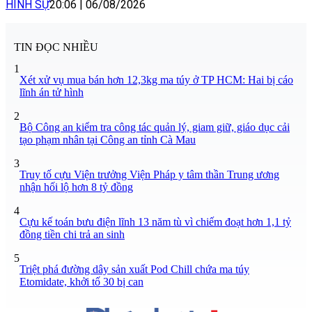
HÌNH SỰ
20:06
|
06/08/2026
TIN ĐỌC NHIỀU
1
Xét xử vụ mua bán hơn 12,3kg ma túy ở TP HCM: Hai bị cáo
lĩnh án tử hình
2
Bộ Công an kiểm tra công tác quản lý, giam giữ, giáo dục cải
tạo phạm nhân tại Công an tỉnh Cà Mau
3
Truy tố cựu Viện trưởng Viện Pháp y tâm thần Trung ương
nhận hối lộ hơn 8 tỷ đồng
4
Cựu kế toán bưu điện lĩnh 13 năm tù vì chiếm đoạt hơn 1,1 tỷ
đồng tiền chi trả an sinh
5
Triệt phá đường dây sản xuất Pod Chill chứa ma túy
Etomidate, khởi tố 30 bị can