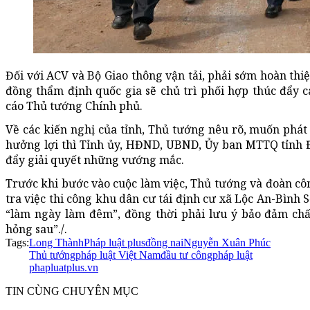
Đối với ACV và Bộ Giao thông vận tải, phải sớm hoàn thiệ
đồng thẩm định quốc gia sẽ chủ trì phối hợp thúc đẩy 
cáo Thủ tướng Chính phủ.
Về các kiến nghị của tỉnh, Thủ tướng nêu rõ, muốn phát
hưởng lợi thì Tỉnh ủy, HĐND, UBND, Ủy ban MTTQ tỉnh Đ
đẩy giải quyết những vướng mắc.
Trước khi bước vào cuộc làm việc, Thủ tướng và đoàn công
tra việc thi công khu dân cư tái định cư xã Lộc An-Bình 
“làm ngày làm đêm”, đồng thời phải lưu ý bảo đảm chấ
hỏng sau”./.
Tags:
Long Thành
Pháp luật plus
đồng nai
Nguyễn Xuân Phúc
Thủ tướng
pháp luật Việt Nam
đầu tư công
pháp luật
phapluatplus.vn
TIN CÙNG CHUYÊN MỤC