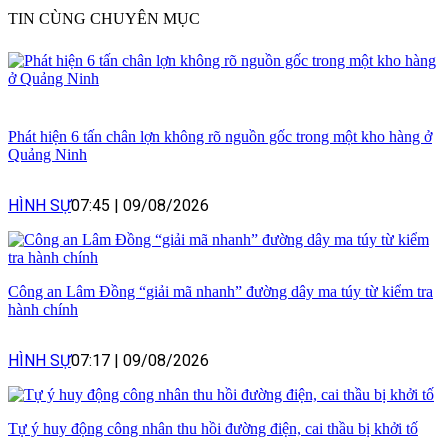
TIN CÙNG CHUYÊN MỤC
Phát hiện 6 tấn chân lợn không rõ nguồn gốc trong một kho hàng ở
Quảng Ninh
HÌNH SỰ
07:45
|
09/08/2026
Công an Lâm Đồng “giải mã nhanh” đường dây ma túy từ kiểm tra
hành chính
HÌNH SỰ
07:17
|
09/08/2026
Tự ý huy động công nhân thu hồi đường điện, cai thầu bị khởi tố