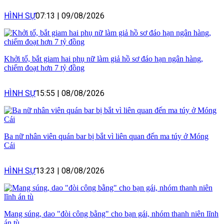
HÌNH SỰ
07:13
|
09/08/2026
Khởi tố, bắt giam hai phụ nữ làm giả hồ sơ đáo hạn ngân hàng,
chiếm đoạt hơn 7 tỷ đồng
HÌNH SỰ
15:55
|
08/08/2026
Ba nữ nhân viên quán bar bị bắt vì liên quan đến ma túy ở Móng
Cái
HÌNH SỰ
13:23
|
08/08/2026
Mang súng, dao "đòi công bằng" cho bạn gái, nhóm thanh niên lĩnh
án tù