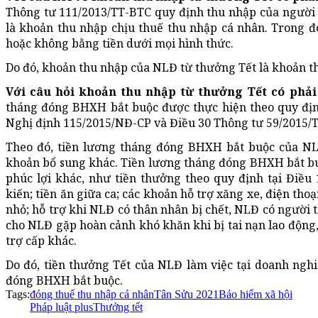
Thông tư 111/2013/TT-BTC quy định thu nhập của người l
là khoản thu nhập chịu thuế thu nhập cá nhân. Trong 
hoặc không bằng tiền dưới mọi hình thức.
Do đó, khoản thu nhập của NLĐ từ thưởng Tết là khoản t
Với câu hỏi khoản thu nhập từ thưởng Tết có phả
tháng đóng BHXH bắt buộc được thực hiện theo quy địn
Nghị định 115/2015/NĐ-CP và Điều 30 Thông tư 59/2015
Theo đó, tiền lương tháng đóng BHXH bắt buộc của NL
khoản bổ sung khác. Tiền lương tháng đóng BHXH bắt b
phúc lợi khác, như tiền thưởng theo quy định tại Điều 
kiến; tiền ăn giữa ca; các khoản hỗ trợ xăng xe, điện thoại,
nhỏ; hỗ trợ khi NLĐ có thân nhân bị chết, NLĐ có người t
cho NLĐ gặp hoàn cảnh khó khăn khi bị tai nạn lao động
trợ cấp khác.
Do đó, tiền thưởng Tết của NLĐ làm việc tại doanh ngh
đóng BHXH bắt buộc.
Tags:
đóng thuế thu nhập cá nhân
Tân Sửu 2021
Bảo hiểm xã hội
Pháp luật plus
Thưởng tết