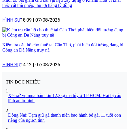
Khởi tố, bắt giam chủ bãi vật liệu xây dựng ở Khánh Hòa vì khai
thác cát trái phép, thu lợi hàng tỷ đồng
HÌNH SỰ
18:09
|
07/08/2026
Kiểm tra căn hộ cho thuê tại Cần Thơ, phát hiện đối tượng đang bị
Công an Đà Nẵng truy nã
HÌNH SỰ
14:12
|
07/08/2026
TIN ĐỌC NHIỀU
1
Xét xử vụ mua bán hơn 12,3kg ma túy ở TP HCM: Hai bị cáo
lĩnh án tử hình
2
Đồng Nai: Tạm giữ gã thanh niên bạo hành bé gái 11 tuổi con
riêng của người tình