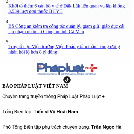
3
Khởi tố thêm 6 cán bộ y tế ở Đắk Lắk liên quan vụ lập khống
3.539 lượt đơn thuốc BHYT
4
Bộ Công an kiểm tra công tác quản lý, giam giữ, giáo dục cải
tạo phạm nhân tại Công an tỉnh Cà Mau
5
Truy tố cựu Viện trưởng Viện Pháp y tâm thần Trung ương
nhận hối lộ hơn 8 tỷ đồng
BÁO PHÁP LUẬT VIỆT NAM
Chuyên trang truyền thông Pháp Luật Pháp Luật +
Tổng Biên tập:
Tiến sĩ Vũ Hoài Nam
Phó Tổng Biên tập phụ trách chuyên trang:
Trần Ngọc Hà