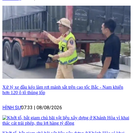
Xử lý xe đầu kéo làm rơi mảnh sắt trên cao tốc Bắc - Nam khiến
hơn 120 ô tô thủng lốp
HÌNH SỰ
07:33
|
08/08/2026