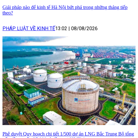
Giải pháp nào để kinh tế Hà Nội bứt phá trong những tháng tiếp
theo?
PHÁP LUẬT VỀ KINH TẾ
13:02
|
08/08/2026
Phê duyệt Quy hoạch chi tiết 1/500 dự án LNG Bắc Trung Bộ tổng