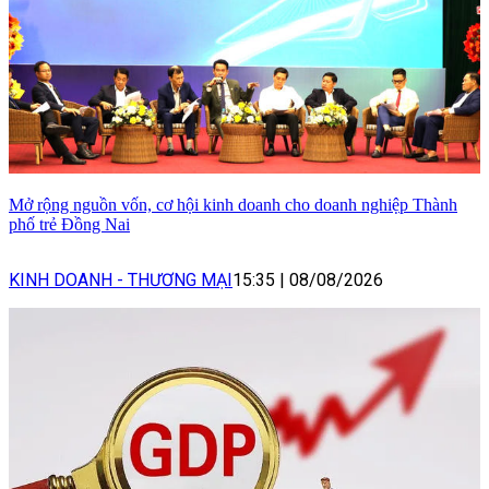
Mở rộng nguồn vốn, cơ hội kinh doanh cho doanh nghiệp Thành
phố trẻ Đồng Nai
KINH DOANH - THƯƠNG MẠI
15:35
|
08/08/2026