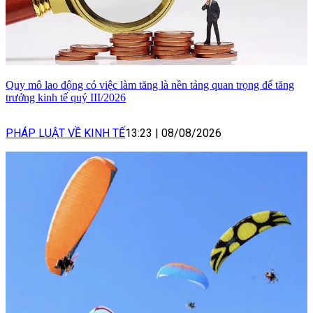
Quy mô lao động có việc làm tăng là nền tảng quan trọng để tăng
trưởng kinh tế quý III/2026
PHÁP LUẬT VỀ KINH TẾ
13:23
|
08/08/2026