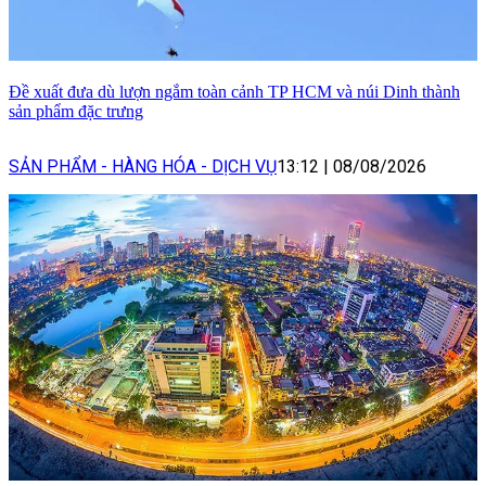
Đề xuất đưa dù lượn ngắm toàn cảnh TP HCM và núi Dinh thành
sản phẩm đặc trưng
SẢN PHẨM - HÀNG HÓA - DỊCH VỤ
13:12
|
08/08/2026