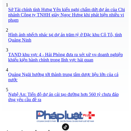
1
Sở Tài chính tỉnh Hưng Yên kiến nghị chấm dứt dự án của Chi
nhánh Công ty TNHH giày Ngọc Hưng khi phát hiện nhiều vi
phạm
2
Hình ảnh nhếch nhác tại dự án trăm tỷ ở Đặc khu Cô Tô, tỉnh
Quảng Ninh
3
TAND khu vực 4 - Hải Phòng đưa ra xét xử vụ doanh nghiệp
khiếu kiện hành chính trong lĩnh vực hải quan
4
Quảng Ngãi hướng tới thành trung tâm dược liệu lớn của cả
nước
5
Nghệ An: Tiến độ dự án cải tạo đường hơn 560 tỷ chưa đáp
ứng yêu cầu đề ra