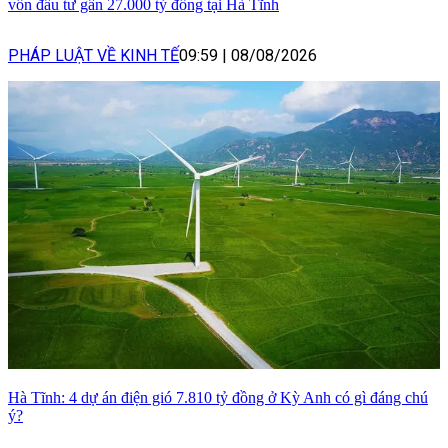
vốn đầu tư gần 27.000 tỷ đồng tại Hà Tĩnh
PHÁP LUẬT VỀ KINH TẾ
09:59
|
08/08/2026
Hà Tĩnh: 4 dự án điện gió 7.810 tỷ đồng ở Kỳ Anh có gì đáng chú
ý?