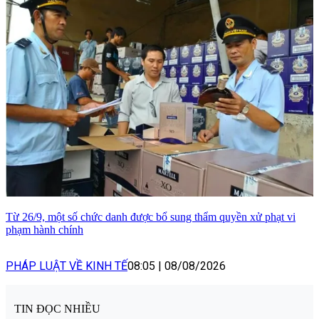
Từ 26/9, một số chức danh được bổ sung thẩm quyền xử phạt vi
phạm hành chính
PHÁP LUẬT VỀ KINH TẾ
08:05
|
08/08/2026
TIN ĐỌC NHIỀU