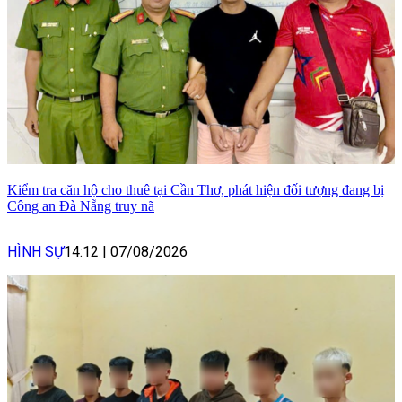
Kiểm tra căn hộ cho thuê tại Cần Thơ, phát hiện đối tượng đang bị
Công an Đà Nẵng truy nã
HÌNH SỰ
14:12
|
07/08/2026