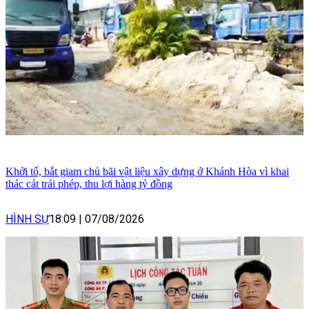
Khởi tố, bắt giam chủ bãi vật liệu xây dựng ở Khánh Hòa vì khai
thác cát trái phép, thu lợi hàng tỷ đồng
HÌNH SỰ
18:09
|
07/08/2026