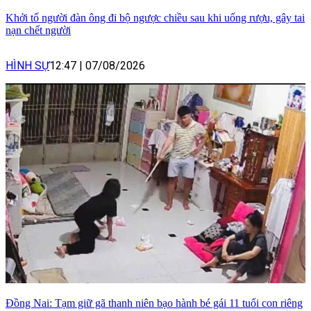
Khởi tố người đàn ông đi bộ ngược chiều sau khi uống rượu, gây tai
nạn chết người
HÌNH SỰ
12:47
|
07/08/2026
Đồng Nai: Tạm giữ gã thanh niên bạo hành bé gái 11 tuổi con riêng