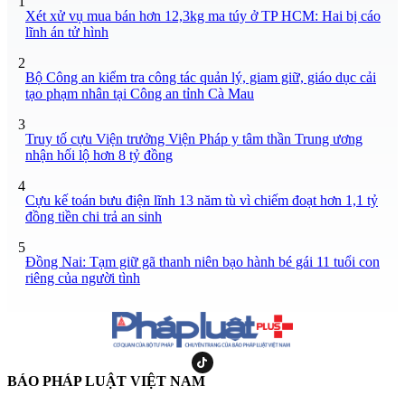
1
Xét xử vụ mua bán hơn 12,3kg ma túy ở TP HCM: Hai bị cáo
lĩnh án tử hình
2
Bộ Công an kiểm tra công tác quản lý, giam giữ, giáo dục cải
tạo phạm nhân tại Công an tỉnh Cà Mau
3
Truy tố cựu Viện trưởng Viện Pháp y tâm thần Trung ương
nhận hối lộ hơn 8 tỷ đồng
4
Cựu kế toán bưu điện lĩnh 13 năm tù vì chiếm đoạt hơn 1,1 tỷ
đồng tiền chi trả an sinh
5
Đồng Nai: Tạm giữ gã thanh niên bạo hành bé gái 11 tuổi con
riêng của người tình
BÁO PHÁP LUẬT VIỆT NAM