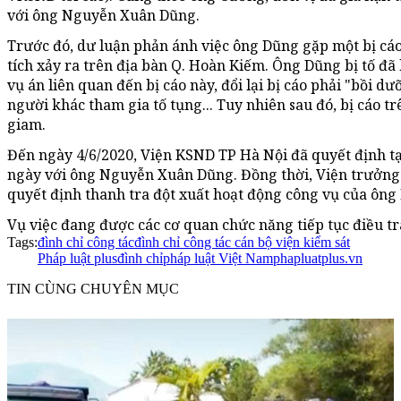
với ông Nguyễn Xuân Dũng.
Trước đó, dư luận phản ánh việc ông Dũng gặp một bị cáo
tích xảy ra trên địa bàn Q. Hoàn Kiếm. Ông Dũng bị tố đã
vụ án liên quan đến bị cáo này, đổi lại bị cáo phải "bồi 
người khác tham gia tố tụng... Tuy nhiên sau đó, bị cáo tr
giam.
Đến ngày 4/6/2020, Viện KSND TP Hà Nội đã quyết định tạ
ngày với ông Nguyễn Xuân Dũng. Đồng thời, Viện trưởng
quyết định thanh tra đột xuất hoạt động công vụ của ông
Vụ việc đang được các cơ quan chức năng tiếp tục điều tra
Tags:
đình chỉ công tác
đình chỉ công tác cán bộ viện kiểm sát
Pháp luật plus
đình chỉ
pháp luật Việt Nam
phapluatplus.vn
TIN CÙNG CHUYÊN MỤC