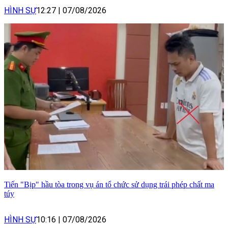
HÌNH SỰ
12:27
|
07/08/2026
Tiến "Bịp" hầu tòa trong vụ án tổ chức sử dụng trái phép chất ma
túy
HÌNH SỰ
10:16
|
07/08/2026