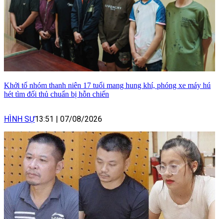
Khởi tố nhóm thanh niên 17 tuổi mang hung khí, phóng xe máy hú
hét tìm đối thủ chuẩn bị hỗn chiến
HÌNH SỰ
13:51
|
07/08/2026