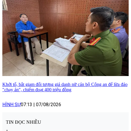
Khởi tố, bắt giam đối tượng giả danh nữ cán bộ Công an để lừa đảo
"chạy án", chiếm đoạt 400 triệu đồng
HÌNH SỰ
07:13
|
07/08/2026
TIN ĐỌC NHIỀU