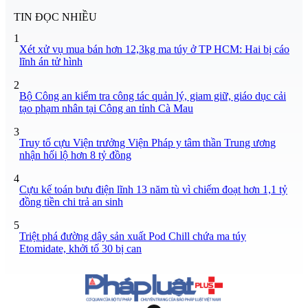
TIN ĐỌC NHIỀU
1
Xét xử vụ mua bán hơn 12,3kg ma túy ở TP HCM: Hai bị cáo
lĩnh án tử hình
2
Bộ Công an kiểm tra công tác quản lý, giam giữ, giáo dục cải
tạo phạm nhân tại Công an tỉnh Cà Mau
3
Truy tố cựu Viện trưởng Viện Pháp y tâm thần Trung ương
nhận hối lộ hơn 8 tỷ đồng
4
Cựu kế toán bưu điện lĩnh 13 năm tù vì chiếm đoạt hơn 1,1 tỷ
đồng tiền chi trả an sinh
5
Triệt phá đường dây sản xuất Pod Chill chứa ma túy
Etomidate, khởi tố 30 bị can