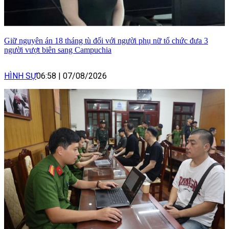
Giữ nguyên án 18 tháng tù đối với người phụ nữ tổ chức đưa 3
người vượt biên sang Campuchia
HÌNH SỰ
06:58
|
07/08/2026