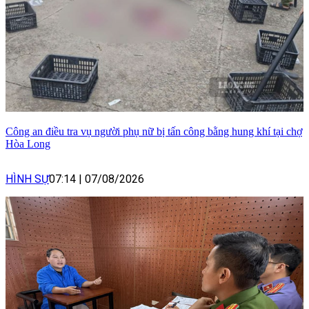
Công an điều tra vụ người phụ nữ bị tấn công bằng hung khí tại chợ
Hòa Long
HÌNH SỰ
07:14
|
07/08/2026