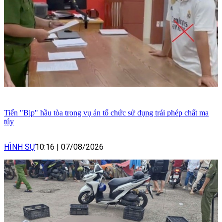
Tiến "Bịp" hầu tòa trong vụ án tổ chức sử dụng trái phép chất ma
túy
HÌNH SỰ
10:16
|
07/08/2026