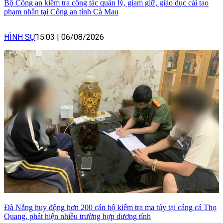
Bộ Công an kiểm tra công tác quản lý, giam giữ, giáo dục cải tạo
phạm nhân tại Công an tỉnh Cà Mau
HÌNH SỰ
15:03
|
06/08/2026
Đà Nẵng huy động hơn 200 cán bộ kiểm tra ma túy tại cảng cá Thọ
Quang, phát hiện nhiều trường hợp dương tính