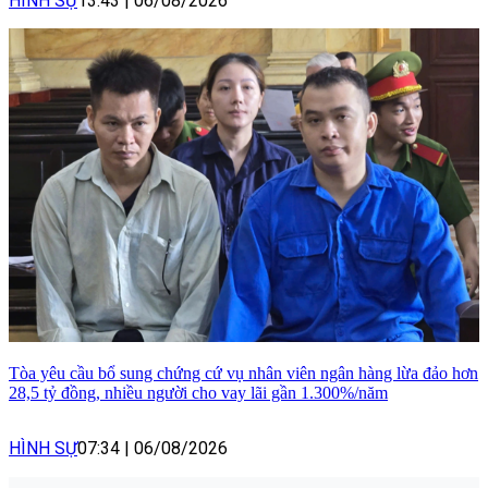
HÌNH SỰ
13:43
|
06/08/2026
Tòa yêu cầu bổ sung chứng cứ vụ nhân viên ngân hàng lừa đảo hơn
28,5 tỷ đồng, nhiều người cho vay lãi gần 1.300%/năm
HÌNH SỰ
07:34
|
06/08/2026