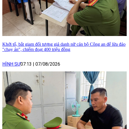
Khởi tố, bắt giam đối tượng giả danh nữ cán bộ Công an để lừa đảo
"chạy án", chiếm đoạt 400 triệu đồng
HÌNH SỰ
07:13
|
07/08/2026