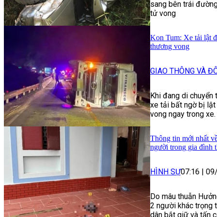
sang bên trái đườn
tử vong
Kon Tum: Xe tải lật 
thương vong
GIAO THÔNG VÀ ĐÔ
Khi đang di chuyển
xe tải bất ngờ bị lậ
vong ngay trong xe.
Thông tin mới nhất v
người trong gia đình
HÌNH SỰ
07:16
|
09
Do mâu thuẫn Hưởng
2 người khác trọng 
dân bắt giữ và tấn c