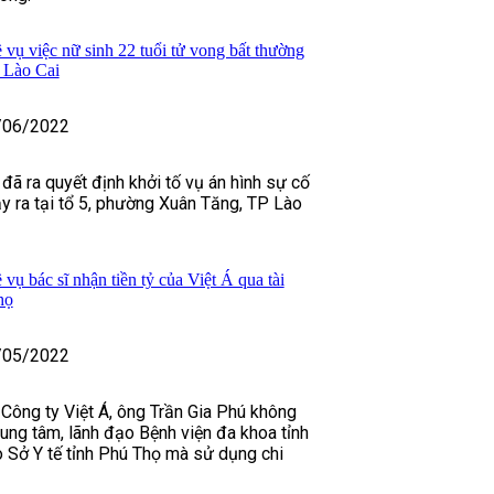
 vụ việc nữ sinh 22 tuổi tử vong bất thường
i Lào Cai
/06/2022
đã ra quyết định khởi tố vụ án hình sự cố
ảy ra tại tổ 5, phường Xuân Tăng, TP Lào
vụ bác sĩ nhận tiền tỷ của Việt Á qua tài
họ
/05/2022
 Công ty Việt Á, ông Trần Gia Phú không
ung tâm, lãnh đạo Bệnh viện đa khoa tỉnh
 Sở Y tế tỉnh Phú Thọ mà sử dụng chi