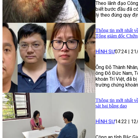
Theo lãnh đạo Công
biết bước đầu đã có
lý theo đúng quy địn
Thông tin mới nhất v
Tổng giám đốc Chứng 
HÌNH SỰ
07:24
|
21
Ông Đỗ Thành Nhân,
ông Đỗ Đức Nam, T
khoán Trí Việt, đã bị
trường chứng khoán"
Thông tin mới nhất v
sát hại bằng dao
HÌNH SỰ
14:22
|
12
Công an tỉnh Bắc Gi