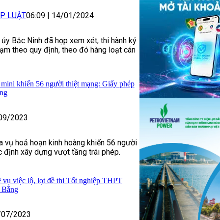
P LUẬT
06:09
|
14/01/2024
ủy Bắc Ninh đã họp xem xét, thi hành kỷ
phạm theo quy định, theo đó hàng loạt cán
mini khiến 56 người thiệt mạng: Giấy phép
ầng
09/2023
a vụ hoả hoạn kinh hoàng khiến 56 người
 định xây dựng vượt tầng trái phép.
 vụ việc lộ, lọt đề thi Tốt nghiệp THPT
 Bằng
/07/2023