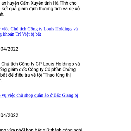
 an huyện Cẩm Xuyên tỉnh Hà Tĩnh cho
 kết quả giám định thương tích và sẽ xử
h.
ề việc Chủ tịch Công ty Louis Holdings và
khoán Trí Việt bị bắt
/04/2022
 Chủ tịch Công ty CP Louis Holdings và
ổng giám đốc Công ty Cổ phần Chứng
 bắt để điều tra về tội "Thao túng thị
.
ề vụ việc chủ shop quần áo ở Bắc Giang bị
/04/2022
ang vừa phối hợp bắt giữ thành công nghi