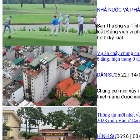
NHÀ NƯỚC VÀ PHÁ
Ban Thường vụ Tỉnh 
luật Đảng viên vi 
bộ bị kỷ luật.
Vụ án cháy chung cư 
6 tầng, hiện trạng 9 t
DÂN SỰ
06:22
|
14/
Chung cư mini xảy r
thiệt mạng được xác
Thông tin mới nhất về
2023 môn Văn ở Cao
HÌNH SỰ
06:26
|
03