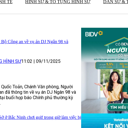
NH TẾ
HÌNH SỰ & TỐ TỤNG HÌNH SỰ
DÂN SỰ & 
ừ Bộ Công an về vụ án DJ Ngân 98 và
G HÌNH SỰ
11:02
|
09/11/2025
 Quốc Toản, Chánh Văn phòng, Người
n đã thông tin về vụ án DJ Ngân 98 và
ại buổi họp báo Chính phủ thường kỳ
.
ở ở Bắc Ninh chơi golf trong giờ làm việc bị