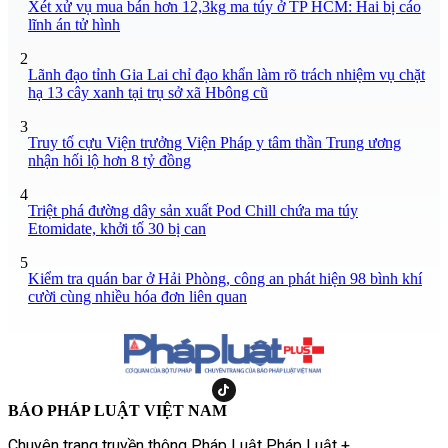
Xét xử vụ mua bán hơn 12,3kg ma túy ở TP HCM: Hai bị cáo
lĩnh án tử hình
2
Lãnh đạo tỉnh Gia Lai chỉ đạo khẩn làm rõ trách nhiệm vụ chặt
hạ 13 cây xanh tại trụ sở xã Hbông cũ
3
Truy tố cựu Viện trưởng Viện Pháp y tâm thần Trung ương
nhận hối lộ hơn 8 tỷ đồng
4
Triệt phá đường dây sản xuất Pod Chill chứa ma túy
Etomidate, khởi tố 30 bị can
5
Kiểm tra quán bar ở Hải Phòng, công an phát hiện 98 bình khí
cười cùng nhiều hóa đơn liên quan
BÁO PHÁP LUẬT VIỆT NAM
Chuyên trang truyền thông Pháp Luật Pháp Luật +