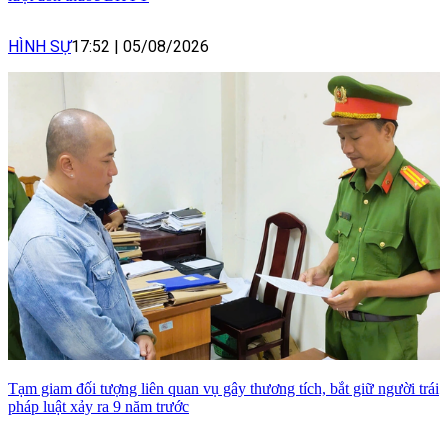
HÌNH SỰ
17:52
|
05/08/2026
Tạm giam đối tượng liên quan vụ gây thương tích, bắt giữ người trái
pháp luật xảy ra 9 năm trước