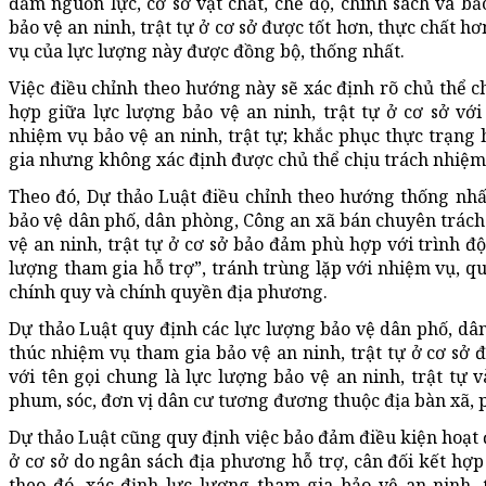
đảm nguồn lực, cơ sở vật chất, chế độ, chính sách và b
bảo vệ an ninh, trật tự ở cơ sở được tốt hơn, thực chất 
vụ của lực lượng này được đồng bộ, thống nhất.
Việc điều chỉnh theo hướng này sẽ xác định rõ chủ thể c
hợp giữa lực lượng bảo vệ an ninh, trật tự ở cơ sở với
nhiệm vụ bảo vệ an ninh, trật tự; khắc phục thực trạng 
gia nhưng không xác định được chủ thể chịu trách nhiệm
Theo đó, Dự thảo Luật điều chỉnh theo hướng thống nhấ
bảo vệ dân phố, dân phòng, Công an xã bán chuyên trác
vệ an ninh, trật tự ở cơ sở bảo đảm phù hợp với trình độ,
lượng tham gia hỗ trợ”, tránh trùng lặp với nhiệm vụ, q
chính quy và chính quyền địa phương.
Dự thảo Luật quy định các lực lượng bảo vệ dân phố, dâ
thúc nhiệm vụ tham gia bảo vệ an ninh, trật tự ở cơ sở 
với tên gọi chung là lực lượng bảo vệ an ninh, trật tự v
phum, sóc, đơn vị dân cư tương đương thuộc địa bàn xã, p
Dự thảo Luật cũng quy định việc bảo đảm điều kiện hoạt đ
ở cơ sở do ngân sách địa phương hỗ trợ, cân đối kết hợ
theo đó, xác định lực lượng tham gia bảo vệ an ninh,