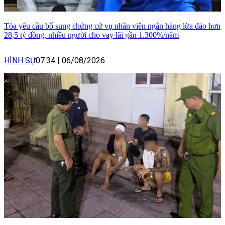
Tòa yêu cầu bổ sung chứng cứ vụ nhân viên ngân hàng lừa đảo hơn
28,5 tỷ đồng, nhiều người cho vay lãi gần 1.300%/năm
HÌNH SỰ
07:34
|
06/08/2026