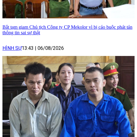
Bắt tạm giam Chủ tịch Công ty CP Mekolor vì bị cáo buộc phát tán
thông tin sai sự thật
HÌNH SỰ
13:43
|
06/08/2026