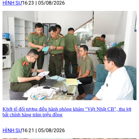
HÌNH SỰ
16:23
|
05/08/2026
Khởi tố đối tượng điều hành phòng khám "Việt Nhật CB", thu lợi
bất chính hàng trăm triệu đồng
HÌNH SỰ
16:21
|
05/08/2026