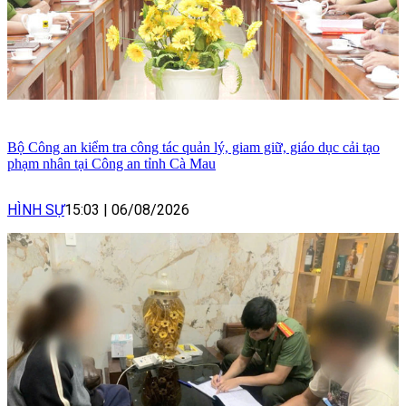
Bộ Công an kiểm tra công tác quản lý, giam giữ, giáo dục cải tạo
phạm nhân tại Công an tỉnh Cà Mau
HÌNH SỰ
15:03
|
06/08/2026