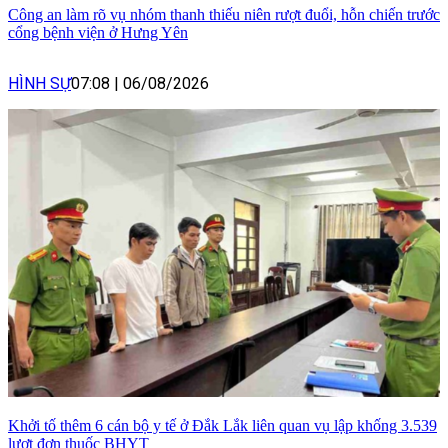
Công an làm rõ vụ nhóm thanh thiếu niên rượt đuổi, hỗn chiến trước
cổng bệnh viện ở Hưng Yên
HÌNH SỰ
07:08
|
06/08/2026
Khởi tố thêm 6 cán bộ y tế ở Đắk Lắk liên quan vụ lập khống 3.539
lượt đơn thuốc BHYT