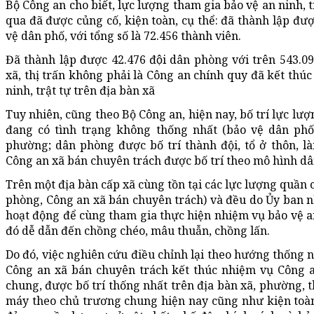
Bộ Công an cho biết, lực lượng tham gia bảo vệ an ninh, 
qua đã được củng cố, kiện toàn, cụ thể: đã thành lập đư
vệ dân phố, với tổng số là 72.456 thành viên.
Đã thành lập được 42.476 đội dân phòng với trên 543.0
xã, thị trấn không phải là Công an chính quy đã kết thúc
ninh, trật tự trên địa bàn xã
Tuy nhiên, cũng theo Bộ Công an, hiện nay, bố trí lực lượ
đang có tình trạng không thống nhất (bảo vệ dân phố 
phường; dân phòng được bố trí thành đội, tổ ở thôn, l
Công an xã bán chuyên trách được bố trí theo mô hình dâ
Trên một địa bàn cấp xã cùng tồn tại các lực lượng quần 
phòng, Công an xã bán chuyên trách) và đều do Ủy ban nh
hoạt động để cùng tham gia thực hiện nhiệm vụ bảo vệ an 
đó dễ dẫn đến chồng chéo, mâu thuẫn, chồng lấn.
Do đó, việc nghiên cứu điều chỉnh lại theo hướng thống 
Công an xã bán chuyên trách kết thúc nhiệm vụ Công a
chung, được bố trí thống nhất trên địa bàn xã, phường, t
máy theo chủ trương chung hiện nay cũng như kiện toàn