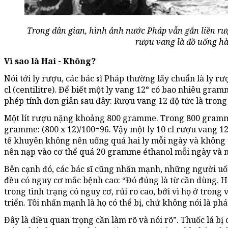
Trong dân gian, hình ảnh nước Pháp vẫn gắn liền rư
rượu vang là đồ uống hà
Vì sao là Hai - Không?
Nói tới ly rượu, các bác sĩ Pháp thường lấy chuẩn là ly 
cl (centilitre). Để biết một ly vang 12° có bao nhiêu gra
phép tính đơn giản sau đây: Rượu vang 12 độ tức là trong 
Một lít rượu nặng khoảng 800 gramme. Trong 800 gramme
gramme: (800 x 12)/100=96. Vậy một ly 10 cl rượu vang 12
tế khuyên không nên uống quá hai ly mỗi ngày và không 
nên nạp vào cơ thể quá 20 gramme éthanol mỗi ngày và
Bên cạnh đó, các bác sĩ cũng nhấn mạnh, những người uốn
đều có nguy cơ mắc bệnh cao: “Đó đúng là từ cần dùng. 
trong tình trạng có nguy cơ, rủi ro cao, bởi vì họ ở trong 
triển. Tôi nhấn mạnh là họ có thể bị, chứ không nói là phát
Đây là điều quan trọng cần làm rõ và nói rõ”. Thuốc lá b