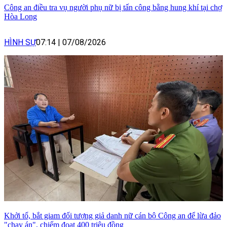
Công an điều tra vụ người phụ nữ bị tấn công bằng hung khí tại chợ
Hòa Long
HÌNH SỰ
07:14
|
07/08/2026
Khởi tố, bắt giam đối tượng giả danh nữ cán bộ Công an để lừa đảo
"chạy án", chiếm đoạt 400 triệu đồng