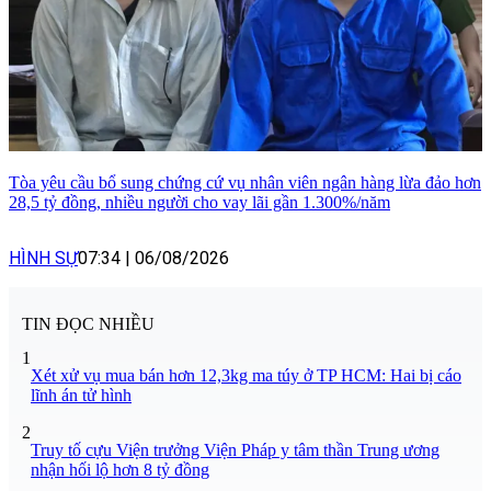
Tòa yêu cầu bổ sung chứng cứ vụ nhân viên ngân hàng lừa đảo hơn
28,5 tỷ đồng, nhiều người cho vay lãi gần 1.300%/năm
HÌNH SỰ
07:34
|
06/08/2026
TIN ĐỌC NHIỀU
1
Xét xử vụ mua bán hơn 12,3kg ma túy ở TP HCM: Hai bị cáo
lĩnh án tử hình
2
Truy tố cựu Viện trưởng Viện Pháp y tâm thần Trung ương
nhận hối lộ hơn 8 tỷ đồng