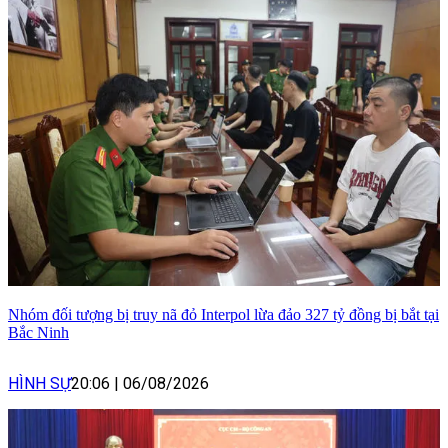
Nhóm đối tượng bị truy nã đỏ Interpol lừa đảo 327 tỷ đồng bị bắt tại
Bắc Ninh
HÌNH SỰ
20:06
|
06/08/2026