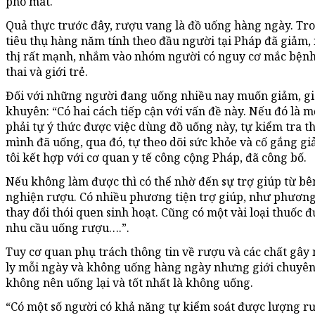
phó mát.
Quả thực trước đây, rượu vang là đồ uống hàng ngày. Tr
tiêu thụ hàng năm tính theo đầu người tại Pháp đã giảm,
thị rất mạnh, nhắm vào nhóm người có nguy cơ mắc bệnh
thai và giới trẻ.
Đối với những người đang uống nhiều nay muốn giảm, gi
khuyên: “Có hai cách tiếp cận với vấn đề này. Nếu đó là 
phải tự ý thức được việc dùng đồ uống này, tự kiểm tra t
mình đã uống, qua đó, tự theo dõi sức khỏe và cố gắng 
tôi kết hợp với cơ quan y tế công cộng Pháp, đã công bố.
Nếu không làm được thì có thể nhờ đến sự trợ giúp từ bê
nghiện rượu. Có nhiều phương tiện trợ giúp, như phương p
thay đổi thói quen sinh hoạt. Cũng có một vài loại thuốc 
nhu cầu uống rượu….”.
Tuy cơ quan phụ trách thông tin về rượu và các chất gâ
ly mỗi ngày và không uống hàng ngày nhưng giới chuyên 
không nên uống lại và tốt nhất là không uống.
“Có một số người có khả năng tự kiểm soát được lượng rư