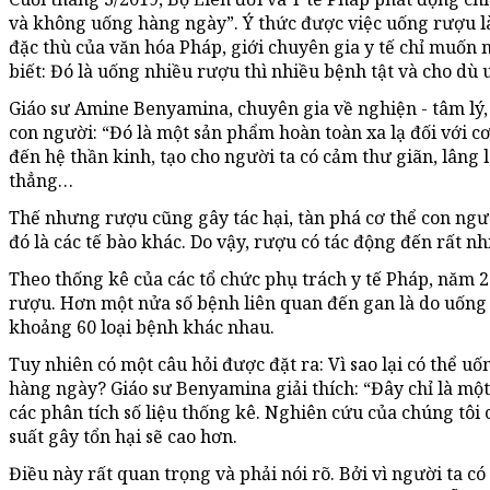
và không uống hàng ngày”. Ý thức được việc uống rượu là
đặc thù của văn hóa Pháp, giới chuyên gia y tế chỉ muốn
biết: Đó là uống nhiều rượu thì nhiều bệnh tật và cho dù 
Giáo sư Amine Benyamina, chuyên gia về nghiện - tâm lý, 
con người: “Đó là một sản phẩm hoàn toàn xa lạ đối với c
đến hệ thần kinh, tạo cho người ta có cảm thư giãn, lân
thẳng…
Thế nhưng rượu cũng gây tác hại, tàn phá cơ thể con người
đó là các tế bào khác. Do vậy, rượu có tác động đến rất nh
Theo thống kê của các tổ chức phụ trách y tế Pháp, năm 2
rượu. Hơn một nửa số bệnh liên quan đến gan là do uống 
khoảng 60 loại bệnh khác nhau.
Tuy nhiên có một câu hỏi được đặt ra: Vì sao lại có thể 
hàng ngày? Giáo sư Benyamina giải thích: “Đây chỉ là mộ
các phân tích số liệu thống kê. Nghiên cứu của chúng tôi
suất gây tổn hại sẽ cao hơn.
Điều này rất quan trọng và phải nói rõ. Bởi vì người ta 