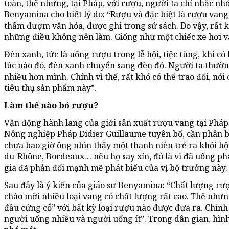
toàn, thế nhưng, tại Pháp, với rượu, người ta chỉ nhắc n
Benyamina cho biết lý do: “Rượu và đặc biệt là rượu vang 
thấm đượm văn hóa, được ghi trong sử sách. Do vậy, rất 
những điều không nên làm. Giống như một chiếc xe hơi v
Đèn xanh, tức là uống rượu trong lễ hội, tiệc tùng, khi có
lúc nào đó, đèn xanh chuyển sang đèn đỏ. Người ta thườ
nhiều hơn mình. Chính vì thế, rất khó có thể trao đổi, nó
tiêu thụ sản phẩm này”.
Làm thế nào bỏ rượu?
Vận động hành lang của giới sản xuất rượu vang tại Phá
Nông nghiệp Pháp Didier Guillaume tuyên bố, cần phân bi
chưa bao giờ ông nhìn thấy một thanh niên trẻ ra khỏi hộ
du-Rhône, Bordeaux… nếu họ say xỉn, đó là vì đã uống ph
gia đã phản đối mạnh mẽ phát biểu của vị bộ trưởng này.
Sau đây là ý kiến của giáo sư Benyamina: “Chất lượng rượ
chào mời nhiều loại vang có chất lượng rất cao. Thế nhưng
đầu cứng cổ” với bất kỳ loại rượu nào được đưa ra. Chính
người uống nhiều và người uống ít”. Trong dân gian, hìn