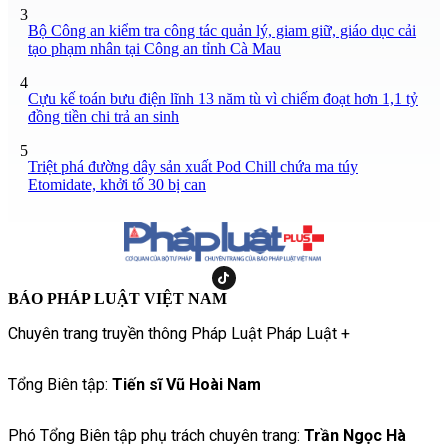
3
Bộ Công an kiểm tra công tác quản lý, giam giữ, giáo dục cải
tạo phạm nhân tại Công an tỉnh Cà Mau
4
Cựu kế toán bưu điện lĩnh 13 năm tù vì chiếm đoạt hơn 1,1 tỷ
đồng tiền chi trả an sinh
5
Triệt phá đường dây sản xuất Pod Chill chứa ma túy
Etomidate, khởi tố 30 bị can
BÁO PHÁP LUẬT VIỆT NAM
Chuyên trang truyền thông Pháp Luật Pháp Luật +
Tổng Biên tập:
Tiến sĩ Vũ Hoài Nam
Phó Tổng Biên tập phụ trách chuyên trang:
Trần Ngọc Hà