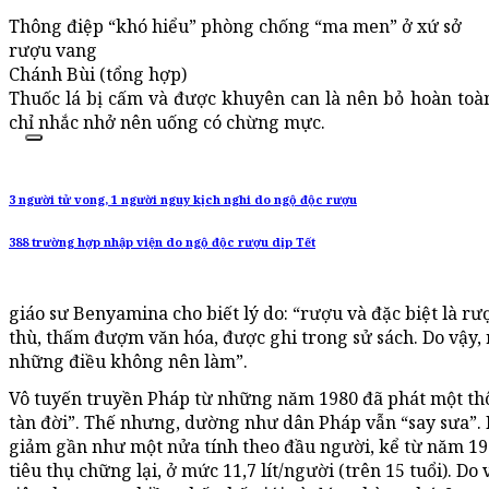
Thông điệp “khó hiểu” phòng chống “ma men” ở xứ sở
rượu vang
Chánh Bùi (tổng hợp)
Thuốc lá bị cấm và được khuyên can là nên bỏ hoàn toàn,
chỉ nhắc nhở nên uống có chừng mực.
3 người tử vong, 1 người nguy kịch nghi do ngộ độc rượu
388 trường hợp nhập viện do ngộ độc rượu dịp Tết
giáo sư Benyamina cho biết lý do: “rượu và đặc biệt là rư
thù, thấm đượm văn hóa, được ghi trong sử sách. Do vậy,
những điều không nên làm”.
Vô tuyến truyền Pháp từ những năm 1980 đã phát một thông
tàn đời”. Thế nhưng, dường như dân Pháp vẫn “say sưa”. 
giảm gần như một nửa tính theo đầu người, kể từ năm 19
tiêu thụ chững lại, ở mức 11,7 lít/người (trên 15 tuổi). 