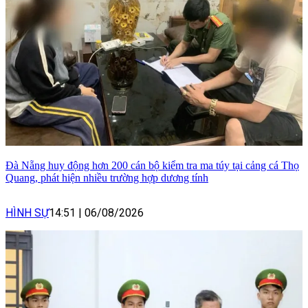
Đà Nẵng huy động hơn 200 cán bộ kiểm tra ma túy tại cảng cá Thọ
Quang, phát hiện nhiều trường hợp dương tính
HÌNH SỰ
14:51
|
06/08/2026