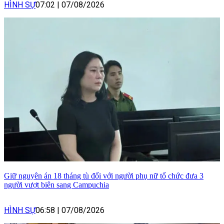
HÌNH SỰ
07:02
|
07/08/2026
Giữ nguyên án 18 tháng tù đối với người phụ nữ tổ chức đưa 3
người vượt biên sang Campuchia
HÌNH SỰ
06:58
|
07/08/2026