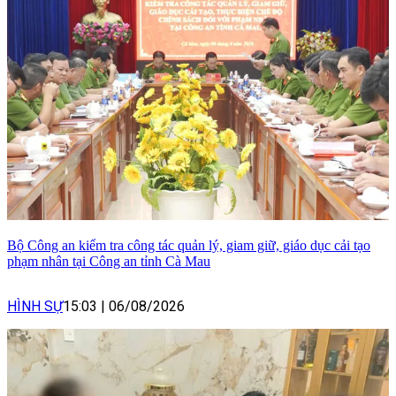
Bộ Công an kiểm tra công tác quản lý, giam giữ, giáo dục cải tạo
phạm nhân tại Công an tỉnh Cà Mau
HÌNH SỰ
15:03
|
06/08/2026