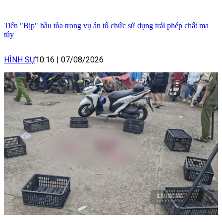
Tiến "Bịp" hầu tòa trong vụ án tổ chức sử dụng trái phép chất ma
túy
HÌNH SỰ
10:16
|
07/08/2026