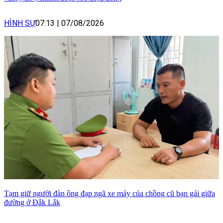
HÌNH SỰ
07:13
|
07/08/2026
Tạm giữ người đàn ông đạp ngã xe máy của chồng cũ bạn gái giữa
đường ở Đắk Lắk