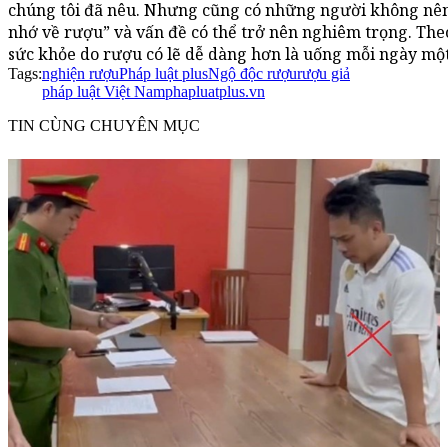
chúng tôi đã nêu. Nhưng cũng có những người không nên u
nhớ về rượu” và vấn đề có thể trở nên nghiêm trọng. Theo
sức khỏe do rượu có lẽ dễ dàng hơn là uống mỗi ngày một
Tags:
nghiện rượu
Pháp luật plus
Ngộ độc rượu
rượu giả
pháp luật Việt Nam
phapluatplus.vn
TIN CÙNG CHUYÊN MỤC