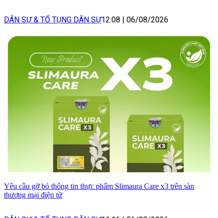
DÂN SỰ & TỐ TỤNG DÂN SỰ
12:08
|
06/08/2026
Yêu cầu gỡ bỏ thông tin thực phẩm Slimaura Care x3 trên sàn
thương mại điện tử