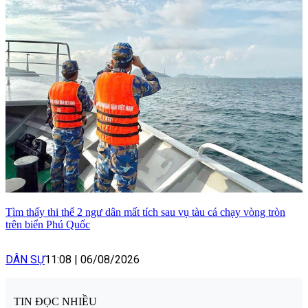
Tìm thấy thi thể 2 ngư dân mất tích sau vụ tàu cá chạy vòng tròn
trên biển Phú Quốc
DÂN SỰ
11:08
|
06/08/2026
TIN ĐỌC NHIỀU