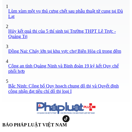
1
Lùm xùm một vụ thú cưng chết sau phẫu thuật tử cung tại Đà
Lạt
2
Hủy kết quả thi của 5 thí sinh tại Trường THPT Lê Trực -
Quảng Trị
3
Đồng Nai: Cháy lớn tại khu vực chợ Biên Hòa cũ trong đêm
4
Công an tỉnh Quảng Ninh và Binh đoàn 19 ký kết Quy chế
phối hợp
5
Bắc Ninh: Công bố Quy hoạch chung đô thị và Quyết định
công nhận đạt tiêu chí đô thị loại I
BÁO PHÁP LUẬT VIỆT NAM