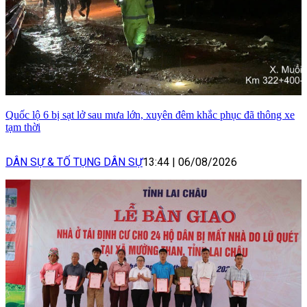
Quốc lộ 6 bị sạt lở sau mưa lớn, xuyên đêm khắc phục đã thông xe
tạm thời
DÂN SỰ & TỐ TỤNG DÂN SỰ
13:44
|
06/08/2026