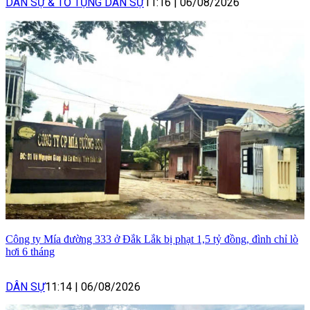
DÂN SỰ & TỐ TỤNG DÂN SỰ
11:16
|
06/08/2026
Công ty Mía đường 333 ở Đắk Lắk bị phạt 1,5 tỷ đồng, đình chỉ lò
hơi 6 tháng
DÂN SỰ
11:14
|
06/08/2026