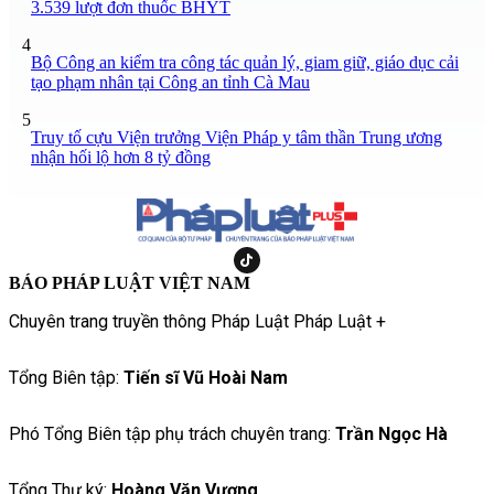
3.539 lượt đơn thuốc BHYT
4
Bộ Công an kiểm tra công tác quản lý, giam giữ, giáo dục cải
tạo phạm nhân tại Công an tỉnh Cà Mau
5
Truy tố cựu Viện trưởng Viện Pháp y tâm thần Trung ương
nhận hối lộ hơn 8 tỷ đồng
BÁO PHÁP LUẬT VIỆT NAM
Chuyên trang truyền thông Pháp Luật Pháp Luật +
Tổng Biên tập:
Tiến sĩ Vũ Hoài Nam
Phó Tổng Biên tập phụ trách chuyên trang:
Trần Ngọc Hà
Tổng Thư ký:
Hoàng Văn Vượng