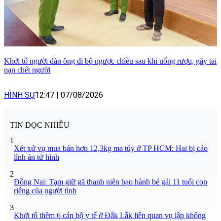
Khởi tố người đàn ông đi bộ ngược chiều sau khi uống rượu, gây tai
nạn chết người
HÌNH SỰ
12:47
|
07/08/2026
TIN ĐỌC NHIỀU
1
Xét xử vụ mua bán hơn 12,3kg ma túy ở TP HCM: Hai bị cáo
lĩnh án tử hình
2
Đồng Nai: Tạm giữ gã thanh niên bạo hành bé gái 11 tuổi con
riêng của người tình
3
Khởi tố thêm 6 cán bộ y tế ở Đắk Lắk liên quan vụ lập khống