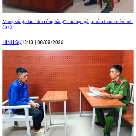
Mang súng, dao "đòi công bằng" cho bạn gái, nhóm thanh niên lĩnh
án tù
HÌNH SỰ
13:13
|
08/08/2026