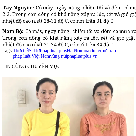
Tây Nguyên:
Có mây, ngày nắng, chiều tối và đêm có mư
2-3. Trong cơn dông có khả năng xảy ra lốc, sét và gió gi
nhiệt độ cao nhất 28-31 độ C, có nơi trên 31 độ C.
Nam Bộ:
Có mây, ngày nắng, chiều tối và đêm có mưa rào
Trong cơn dông có khả năng xảy ra lốc, sét và gió giật
nhiệt độ cao nhất 31-34 độ C, có nơi trên 34 độ C.
Tags:
Thời tiết
Sạt lở
Pháp luật plus
Hà Nội
mùa đông
mưa rào
pháp luật Việt Nam
vùng núi
phapluatplus.vn
TIN CÙNG CHUYÊN MỤC