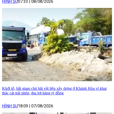
HÌNH SỰ
07:33
|
08/08/2026
Khởi tố, bắt giam chủ bãi vật liệu xây dựng ở Khánh Hòa vì khai
thác cát trái phép, thu lợi hàng tỷ đồng
HÌNH SỰ
18:09
|
07/08/2026