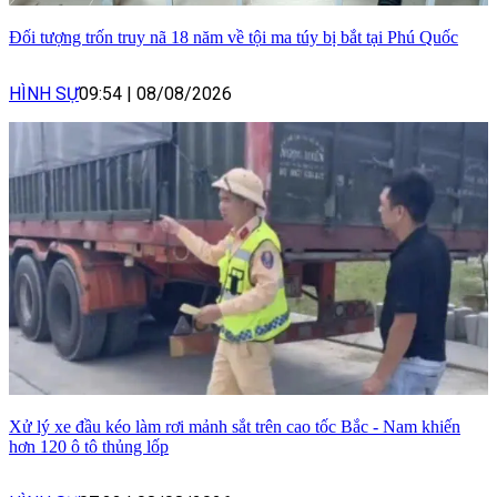
Đối tượng trốn truy nã 18 năm về tội ma túy bị bắt tại Phú Quốc
HÌNH SỰ
09:54
|
08/08/2026
Xử lý xe đầu kéo làm rơi mảnh sắt trên cao tốc Bắc - Nam khiến
hơn 120 ô tô thủng lốp