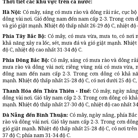
Thời tiết các khu vực trên cả nước:
Hà Nội:
Có mây, sáng có mưa rào và dông rải rác, cục bộ
dông vài nơi. Gió đông nam đến nam cấp 2-3. Trong cơn d
và gió giật mạnh. Nhiệt độ thấp nhất 26-29 độ C, nhiệt độ 
Phía Tây Bắc Bộ:
Có mây, có mưa vừa, mưa to, có nơi 
khả năng xảy ra lốc, sét, mưa đá và gió giật mạnh. Nhiệt 
độ C, nhiệt độ cao nhất 31-34 độ C.
Phía Đông Bắc Bộ:
Có mây, sáng có mưa rào và dông rải
mưa rào và dông vài nơi; riêng vùng núi có mưa vừa, m
đông nam đến nam cấp 2-3. Trong cơn dông có khả năng
mạnh. Nhiệt độ thấp nhất 25-28 độ C, có nơi dưới 25 độ C, 
Thanh Hóa đến Thừa Thiên - Huế:
Có mây, ngày nắng
dông vài nơi. Gió tây nam cấp 2-3. Trong cơn dông có khả 
mạnh. Nhiệt độ thấp nhất 27-30 độ C, nhiệt độ cao nhất 34-
Đà Nẵng đến Bình Thuận:
Có mây, ngày nắng, phía Bắc
rào và dông vài nơi. Gió tây nam cấp 2-3. Trong cơn dông
gió giật mạnh. Nhiệt độ thấp nhất 25-28 độ C, có nơi trên
37 độ C; phía nam 31-34 độ C.