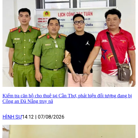
Kiểm tra căn hộ cho thuê tại Cần Thơ, phát hiện đối tượng đang bị
Công an Đà Nẵng truy nã
HÌNH SỰ
14:12
|
07/08/2026