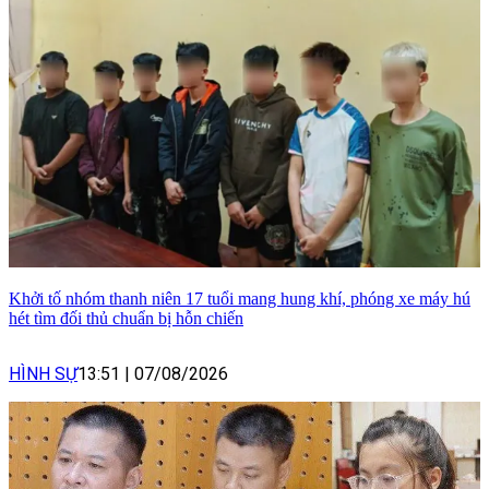
Khởi tố nhóm thanh niên 17 tuổi mang hung khí, phóng xe máy hú
hét tìm đối thủ chuẩn bị hỗn chiến
HÌNH SỰ
13:51
|
07/08/2026