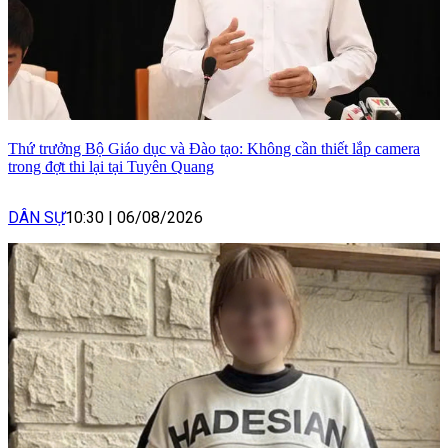
Thứ trưởng Bộ Giáo dục và Đào tạo: Không cần thiết lắp camera
trong đợt thi lại tại Tuyên Quang
DÂN SỰ
10:30
|
06/08/2026