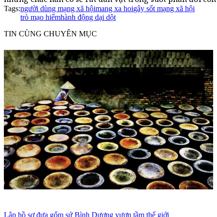
Tags:
người dùng mạng xã hội
mang xa hoi
gây sốt mạng xã hội
trò mạo hiểm
hành động dại dột
TIN CÙNG CHUYÊN MỤC
Lập hồ sơ đưa gốm sứ Bình Dương vươn tầm thế giới