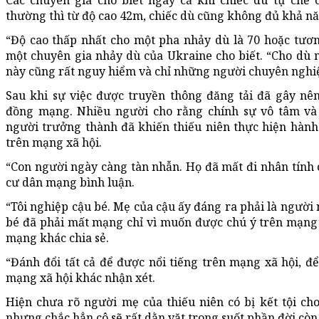
Các chuyên gia cho biết ngay cả khi chiếc dù tự chế 
thường thì từ độ cao 42m, chiếc dù cũng không đủ khả n
“Độ cao thấp nhất cho một pha nhảy dù là 70 hoặc tươ
một chuyên gia nhảy dù của Ukraine cho biết. “Cho dù n
này cũng rất nguy hiểm và chỉ những người chuyên nghiệ
Sau khi sự việc được truyền thông đăng tải đã gây nê
đồng mạng. Nhiều người cho rằng chính sự vô tâm v
người trưởng thành đã khiến thiếu niên thực hiện hành 
trên mạng xã hội.
“Con người ngày càng tàn nhẫn. Họ đã mất đi nhân tính 
cư dân mạng bình luận.
“Tôi nghiệp cậu bé. Mẹ của cậu ấy đáng ra phải là ngườ
bé đã phải mất mạng chỉ vì muốn được chú ý trên mạng x
mạng khác chia sẻ.
“Đánh đổi tất cả để được nổi tiếng trên mạng xã hội, đ
mạng xã hội khác nhận xét.
Hiện chưa rõ người mẹ của thiếu niên có bị kết tội ch
nhưng chắc hẳn cô sẽ rất dằn vặt trong suốt phần đời còn l