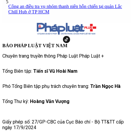
5
Công an điều tra vụ nhóm thanh niên hỗn chiến tại quán Lắc
Chill Hub ở TP HCM
BÁO PHÁP LUẬT VIỆT NAM
Chuyên trang truyền thông Pháp Luật Pháp Luật +
Tổng Biên tập:
Tiến sĩ Vũ Hoài Nam
Phó Tổng Biên tập phụ trách chuyên trang:
Trần Ngọc Hà
Tổng Thư ký:
Hoàng Văn Vượng
Giấy phép số: 27/GP-CBC của Cục Báo chí - Bộ TT&TT cấp
ngày 17/9/2024