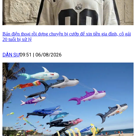
Bán điện thoại rồi dựng chuyện bị cướp để xin tiền gia đình, cô gái
20 tuổi bị xử lý
DÂN SỰ
09:51
|
06/08/2026