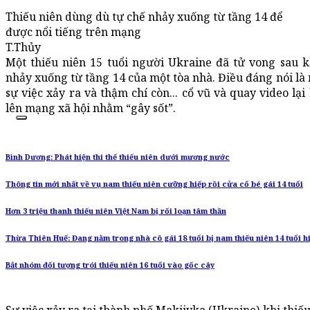
Thiếu niên dùng dù tự chế nhảy xuống từ tầng 14 để
được nổi tiếng trên mạng
T.Thủy
Một thiếu niên 15 tuổi người Ukraine đã tử vong sau 
nhảy xuống từ tầng 14 của một tòa nhà. Điều đáng nói là 
sự việc xảy ra và thậm chí còn... cổ vũ và quay video lạ
lên mạng xã hội nhằm “gây sốt”.
Bình Dương: Phát hiện thi thể thiếu niên dưới mương nước
Thông tin mới nhất về vụ nam thiếu niên cưỡng hiếp rồi cửa cổ bé gái 14 tuổi
Hơn 3 triệu thanh thiếu niên Việt Nam bị rối loạn tâm thần
Thừa Thiên Huế: Đang nằm trong nhà cô gái 18 tuổi bị nam thiếu niên 14 tuổi 
Bắt nhóm đối tượng trói thiếu niên 16 tuổi vào gốc cây