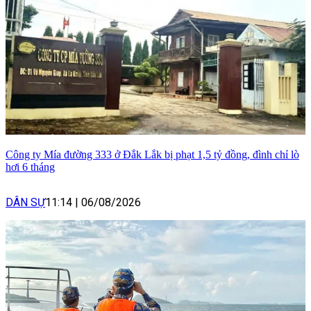
Công ty Mía đường 333 ở Đắk Lắk bị phạt 1,5 tỷ đồng, đình chỉ lò
hơi 6 tháng
DÂN SỰ
11:14
|
06/08/2026