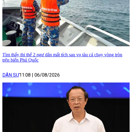
Tìm thấy thi thể 2 ngư dân mất tích sau vụ tàu cá chạy vòng tròn
trên biển Phú Quốc
DÂN SỰ
11:08
|
06/08/2026