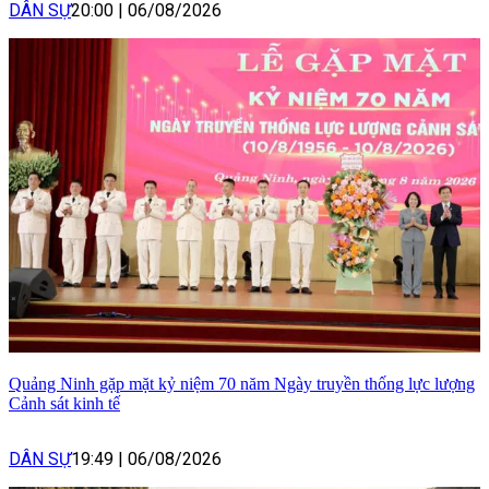
DÂN SỰ
20:00
|
06/08/2026
Quảng Ninh gặp mặt kỷ niệm 70 năm Ngày truyền thống lực lượng
Cảnh sát kinh tế
DÂN SỰ
19:49
|
06/08/2026