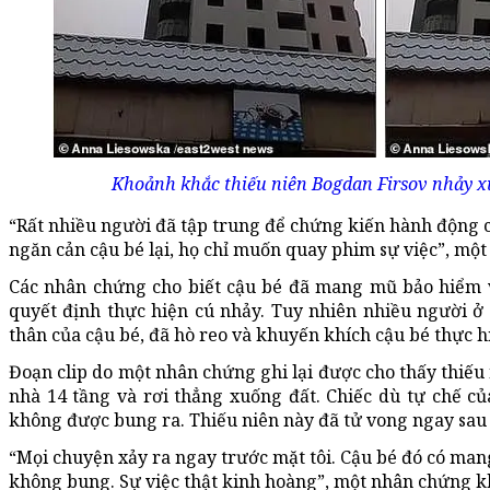
Khoảnh khắc thiếu niên Bogdan Firsov nhảy xu
“Rất nhiều người đã tập trung để chứng kiến hành động 
ngăn cản cậu bé lại, họ chỉ muốn quay phim sự việc”, một
Các nhân chứng cho biết cậu bé đã mang mũ bảo hiểm v
quyết định thực hiện cú nhảy. Tuy nhiên nhiều người 
thân của cậu bé, đã hò reo và khuyến khích cậu bé thực h
Đoạn clip do một nhân chứng ghi lại được cho thấy thiếu 
nhà 14 tầng và rơi thẳng xuống đất. Chiếc dù tự chế 
không được bung ra. Thiếu niên này đã tử vong ngay sau
“Mọi chuyện xảy ra ngay trước mặt tôi. Cậu bé đó có ma
không bung. Sự việc thật kinh hoàng”, một nhân chứng kh