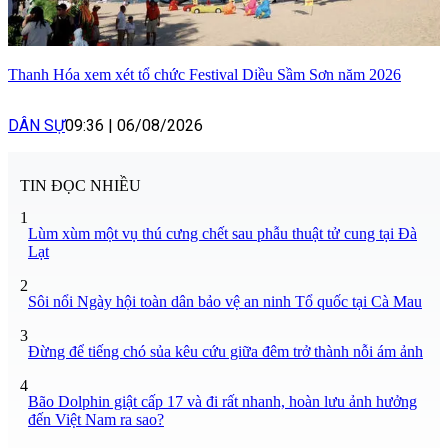
Thanh Hóa xem xét tổ chức Festival Diều Sầm Sơn năm 2026
DÂN SỰ
09:36
|
06/08/2026
TIN ĐỌC NHIỀU
1
Lùm xùm một vụ thú cưng chết sau phẫu thuật tử cung tại Đà
Lạt
2
Sôi nổi Ngày hội toàn dân bảo vệ an ninh Tổ quốc tại Cà Mau
3
Đừng để tiếng chó sủa kêu cứu giữa đêm trở thành nỗi ám ảnh
4
Bão Dolphin giật cấp 17 và đi rất nhanh, hoàn lưu ảnh hưởng
đến Việt Nam ra sao?