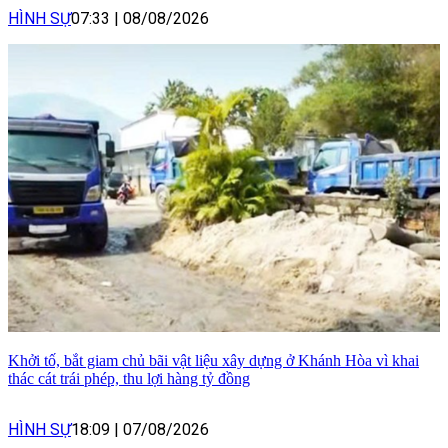
HÌNH SỰ
07:33
|
08/08/2026
Khởi tố, bắt giam chủ bãi vật liệu xây dựng ở Khánh Hòa vì khai
thác cát trái phép, thu lợi hàng tỷ đồng
HÌNH SỰ
18:09
|
07/08/2026