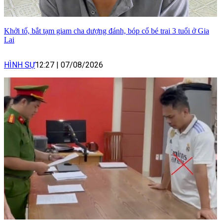
Khởi tố, bắt tạm giam cha dượng đánh, bóp cổ bé trai 3 tuổi ở Gia
Lai
HÌNH SỰ
12:27
|
07/08/2026