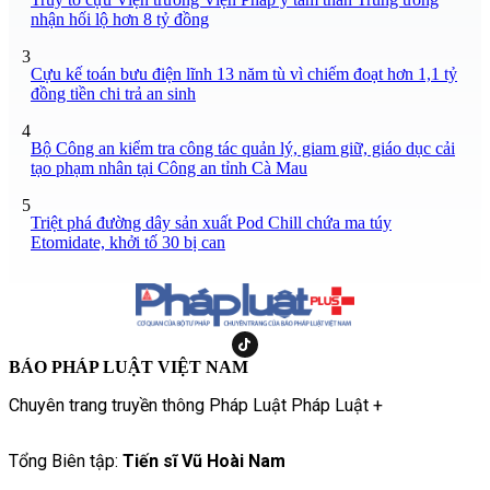
nhận hối lộ hơn 8 tỷ đồng
3
Cựu kế toán bưu điện lĩnh 13 năm tù vì chiếm đoạt hơn 1,1 tỷ
đồng tiền chi trả an sinh
4
Bộ Công an kiểm tra công tác quản lý, giam giữ, giáo dục cải
tạo phạm nhân tại Công an tỉnh Cà Mau
5
Triệt phá đường dây sản xuất Pod Chill chứa ma túy
Etomidate, khởi tố 30 bị can
BÁO PHÁP LUẬT VIỆT NAM
Chuyên trang truyền thông Pháp Luật Pháp Luật +
Tổng Biên tập:
Tiến sĩ Vũ Hoài Nam