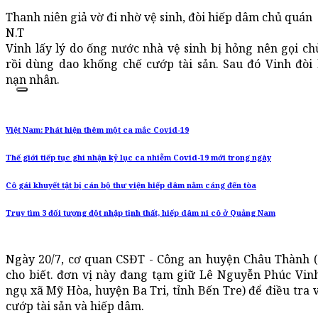
Thanh niên giả vờ đi nhờ vệ sinh, đòi hiếp dâm chủ quán
N.T
Vinh lấy lý do ống nước nhà vệ sinh bị hỏng nên gọi ch
rồi dùng dao khống chế cướp tài sản. Sau đó Vinh đòi
nạn nhân.
Việt Nam: Phát hiện thêm một ca mắc Covid-19
Thế giới tiếp tục ghi nhận kỷ lục ca nhiễm Covid-19 mới trong ngày
Cô gái khuyết tật bị cán bộ thư viện hiếp dâm nằm cáng đến tòa
Truy tìm 3 đối tượng đột nhập tịnh thất, hiếp dâm ni cô ở Quảng Nam
Ngày 20/7, cơ quan CSĐT - Công an huyện Châu Thành (
cho biết. đơn vị này đang tạm giữ Lê Nguyễn Phúc Vinh 
ngụ xã Mỹ Hòa, huyện Ba Tri, tỉnh Bến Tre) để điều tra 
cướp tài sản và hiếp dâm.