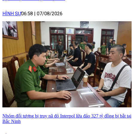
HÌNH SỰ
06:58
|
07/08/2026
Nhóm đối tượng bị truy nã đỏ Interpol lừa đảo 327 tỷ đồng bị bắt tại
Bắc Ninh