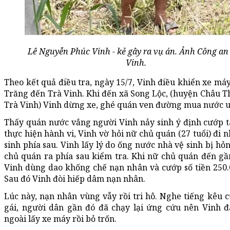
Lê Nguyễn Phúc Vinh - kẻ gây ra vụ án. Ảnh Công an
Vinh.
Theo kết quả điều tra, ngày 15/7, Vinh điều khiển xe máy
Trăng đến Trà Vinh. Khi đến xã Song Lộc, (huyện Châu T
Trà Vinh) Vinh dừng xe, ghé quán ven đường mua nước 
Thấy quán nước vắng người Vinh nảy sinh ý định cướp tà
thực hiện hành vi, Vinh vờ hỏi nữ chủ quán (27 tuổi) đi 
sinh phía sau. Vinh lấy lý do ống nước nhà vệ sinh bị hỏ
chủ quán ra phía sau kiểm tra. Khi nữ chủ quán đến gần
Vinh dùng dao khống chế nạn nhân và cướp số tiền 250.
Sau đó Vinh đòi hiếp dâm nạn nhân.
Lúc này, nạn nhân vùng vẫy rồi tri hô. Nghe tiếng kêu 
gái, người dân gần đó đã chạy lại ứng cứu nên Vinh đ
ngoài lấy xe máy rồi bỏ trốn.