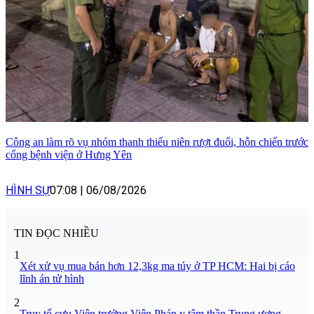
Công an làm rõ vụ nhóm thanh thiếu niên rượt đuổi, hỗn chiến trước
cổng bệnh viện ở Hưng Yên
HÌNH SỰ
07:08
|
06/08/2026
TIN ĐỌC NHIỀU
1
Xét xử vụ mua bán hơn 12,3kg ma túy ở TP HCM: Hai bị cáo
lĩnh án tử hình
2
Truy tố cựu Viện trưởng Viện Pháp y tâm thần Trung ương