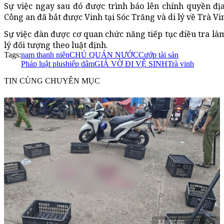
Sự việc ngay sau đó được trình báo lên chính quyền đị
Công an đã bắt được Vinh tại Sóc Trăng và di lý về Trà Vi
Sự việc đàn được cơ quan chức năng tiếp tục điều tra là
lý đối tượng theo luật định.
Tags:
nam thanh niên
CHỦ QUÁN NƯỚC
Cướp tài sản
Pháp luật plus
hiếp dâm
GIẢ VỜ ĐI VỆ SINH
Trà vinh
TIN CÙNG CHUYÊN MỤC