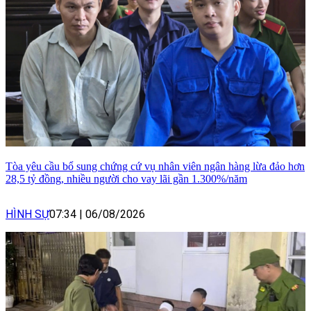
Tòa yêu cầu bổ sung chứng cứ vụ nhân viên ngân hàng lừa đảo hơn
28,5 tỷ đồng, nhiều người cho vay lãi gần 1.300%/năm
HÌNH SỰ
07:34
|
06/08/2026