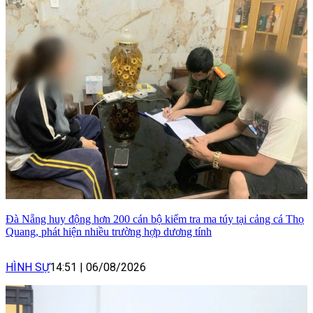
Đà Nẵng huy động hơn 200 cán bộ kiểm tra ma túy tại cảng cá Thọ
Quang, phát hiện nhiều trường hợp dương tính
HÌNH SỰ
14:51
|
06/08/2026