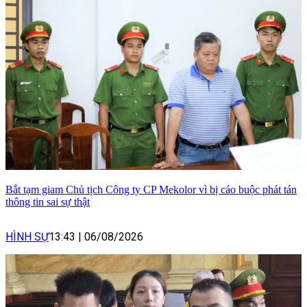
Bắt tạm giam Chủ tịch Công ty CP Mekolor vì bị cáo buộc phát tán
thông tin sai sự thật
HÌNH SỰ
13:43
|
06/08/2026