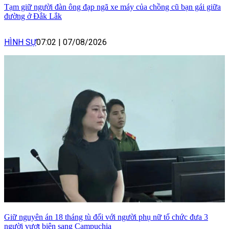
Tạm giữ người đàn ông đạp ngã xe máy của chồng cũ bạn gái giữa
đường ở Đắk Lắk
HÌNH SỰ
07:02
|
07/08/2026
Giữ nguyên án 18 tháng tù đối với người phụ nữ tổ chức đưa 3
người vượt biên sang Campuchia