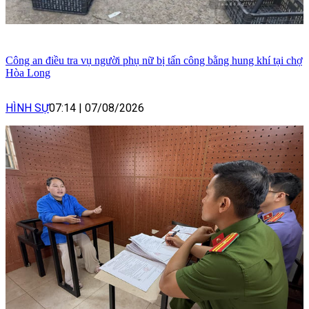
Công an điều tra vụ người phụ nữ bị tấn công bằng hung khí tại chợ
Hòa Long
HÌNH SỰ
07:14
|
07/08/2026