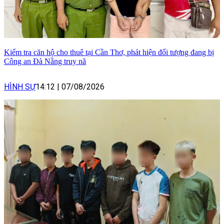
Kiểm tra căn hộ cho thuê tại Cần Thơ, phát hiện đối tượng đang bị
Công an Đà Nẵng truy nã
HÌNH SỰ
14:12
|
07/08/2026