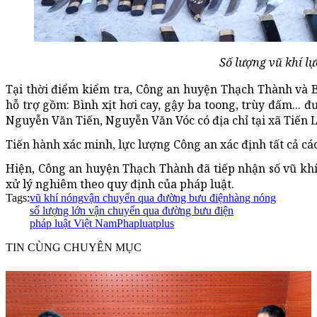
Số lượng vũ khí lự
Tại thời điểm kiểm tra, Công an huyện Thạch Thành và Bư
hỗ trợ gồm: Bình xịt hơi cay, gậy ba toong, trùy đấm...
Nguyễn Văn Tiến, Nguyễn Văn Vóc có địa chỉ tại xã Tiến L
Tiến hành xác minh, lực lượng Công an xác định tất cả cá
Hiện, Công an huyện Thạch Thành đã tiếp nhận số vũ khí, c
xử lý nghiêm theo quy định của pháp luật.
Tags:
vũ khí nóng
vận chuyển qua đường bưu điện
hàng nóng
số lượng lớn vận chuyển qua đường bưu điện
pháp luật Việt Nam
Phapluatplus
TIN CÙNG CHUYÊN MỤC