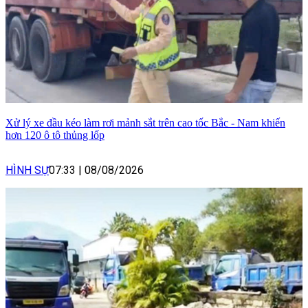
Xử lý xe đầu kéo làm rơi mảnh sắt trên cao tốc Bắc - Nam khiến
hơn 120 ô tô thủng lốp
HÌNH SỰ
07:33
|
08/08/2026