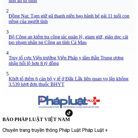
lĩnh án tử hình
2
Đồng Nai: Tạm giữ gã thanh niên bạo hành bé gái 11 tuổi con
riêng của người tình
3
Bộ Công an kiểm tra công tác quản lý, giam giữ, giáo dục cải
tạo phạm nhân tại Công an tỉnh Cà Mau
4
Truy tố cựu Viện trưởng Viện Pháp y tâm thần Trung ương
nhận hối lộ hơn 8 tỷ đồng
5
Khởi tố thêm 6 cán bộ y tế ở Đắk Lắk liên quan vụ lập khống
3.539 lượt đơn thuốc BHYT
BÁO PHÁP LUẬT VIỆT NAM
Chuyên trang truyền thông Pháp Luật Pháp Luật +