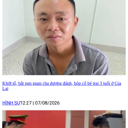
Khởi tố, bắt tạm giam cha dượng đánh, bóp cổ bé trai 3 tuổi ở Gia
Lai
HÌNH SỰ
12:27
|
07/08/2026