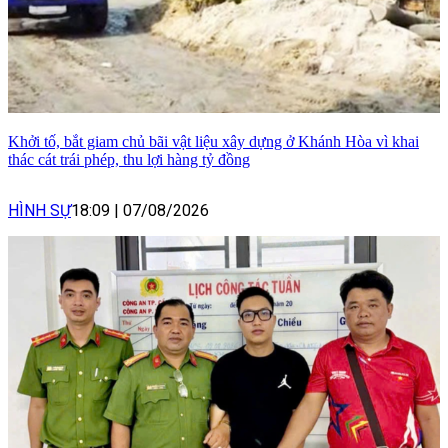
Khởi tố, bắt giam chủ bãi vật liệu xây dựng ở Khánh Hòa vì khai
thác cát trái phép, thu lợi hàng tỷ đồng
HÌNH SỰ
18:09
|
07/08/2026