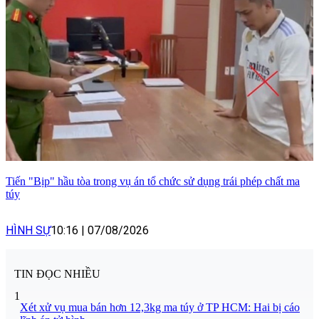
Tiến "Bịp" hầu tòa trong vụ án tổ chức sử dụng trái phép chất ma
túy
HÌNH SỰ
10:16
|
07/08/2026
TIN ĐỌC NHIỀU
1
Xét xử vụ mua bán hơn 12,3kg ma túy ở TP HCM: Hai bị cáo