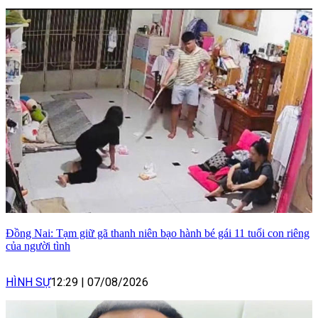
Đồng Nai: Tạm giữ gã thanh niên bạo hành bé gái 11 tuổi con riêng
của người tình
HÌNH SỰ
12:29
|
07/08/2026