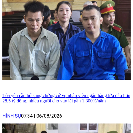
Tòa yêu cầu bổ sung chứng cứ vụ nhân viên ngân hàng lừa đảo hơn
28,5 tỷ đồng, nhiều người cho vay lãi gần 1.300%/năm
HÌNH SỰ
07:34
|
06/08/2026