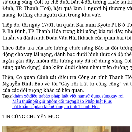
sử dụng súng Colt tự chế đuổi bắn 4 đối tượng khác tại 
Đình, TP. Thanh Hoá), hậu quả làm 1 người bị thương v
mang, lo lắng cho người dân trong khu vực.
Tiếp đó, tối ngày 17/01, tại quán Bar mini Kyoto PUB ở 
P. Ba Đình, TP Thanh Hóa trong khi uống bia tại đây, 
thuẫn và đánh anh Đoàn Văn Hải (khách của quán bar) bị
Theo điều tra của lực lượng chức năng Bảo là đối tượ
động cho vay lãi nặng, đánh bạc dưới hình thức cá độ thể 
ngắn gần đây, nhóm đối tượng này đã sử dụng súng Colt
súng quân dụng), dao kiếm đuổi chém nhau trên đường g
Hiện, Cơ quan Cảnh sát điều tra Công an tỉnh Thanh Hóa 
Nguyễn Đình Bảo về tội “Gây rối trật tự công cộng” và t
của các đối tượng khác có liên quan.
Tags:
khám xét
điều tra
báo pháp luật việt nam
sử dụng súng
gay roi
Mâu thuẫn
bắt giữ nhóm đối tượng
Báo Pháp luật Plus
bắt khẩn cấp
dao kiếm
Công an tỉnh Thanh Hóa
TIN CÙNG CHUYÊN MỤC