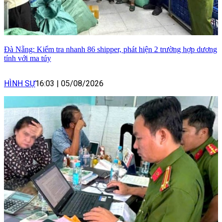
Đà Nẵng: Kiểm tra nhanh 86 shipper, phát hiện 2 trường hợp dương
tính với ma túy
HÌNH SỰ
16:03
|
05/08/2026