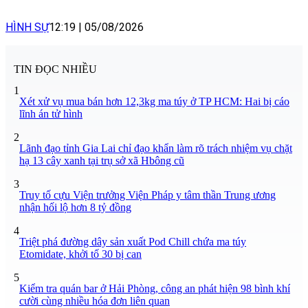
HÌNH SỰ
12:19
|
05/08/2026
TIN ĐỌC NHIỀU
1
Xét xử vụ mua bán hơn 12,3kg ma túy ở TP HCM: Hai bị cáo
lĩnh án tử hình
2
Lãnh đạo tỉnh Gia Lai chỉ đạo khẩn làm rõ trách nhiệm vụ chặt
hạ 13 cây xanh tại trụ sở xã Hbông cũ
3
Truy tố cựu Viện trưởng Viện Pháp y tâm thần Trung ương
nhận hối lộ hơn 8 tỷ đồng
4
Triệt phá đường dây sản xuất Pod Chill chứa ma túy
Etomidate, khởi tố 30 bị can
5
Kiểm tra quán bar ở Hải Phòng, công an phát hiện 98 bình khí
cười cùng nhiều hóa đơn liên quan