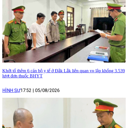
Khởi tố thêm 6 cán bộ y tế ở Đắk Lắk liên quan vụ lập khống 3.539
lượt đơn thuốc BHYT
HÌNH SỰ
17:52
|
05/08/2026