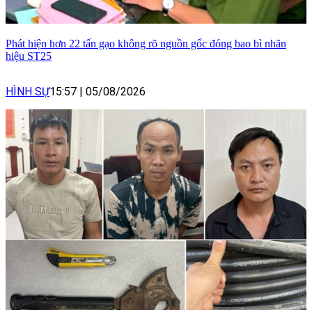
Phát hiện hơn 22 tấn gạo không rõ nguồn gốc đóng bao bì nhãn
hiệu ST25
HÌNH SỰ
15:57
|
05/08/2026