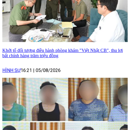
Khởi tố đối tượng điều hành phòng khám "Việt Nhật CB", thu lợi
bất chính hàng trăm triệu đồng
HÌNH SỰ
16:21
|
05/08/2026