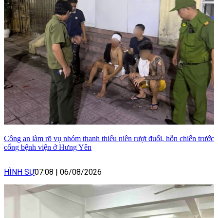
Công an làm rõ vụ nhóm thanh thiếu niên rượt đuổi, hỗn chiến trước
cổng bệnh viện ở Hưng Yên
HÌNH SỰ
07:08
|
06/08/2026