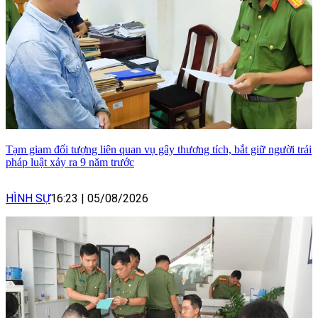
Tạm giam đối tượng liên quan vụ gây thương tích, bắt giữ người trái
pháp luật xảy ra 9 năm trước
HÌNH SỰ
16:23
|
05/08/2026