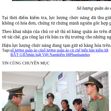
Số lượng quần áo 
Tại thời điểm kiểm tra, lực lượng chức năng đã thu gi
không có hóa đơn, chứng từ chứng minh nguồn gốc hợp ph
Theo khai nhận của chủ cơ sở thì số hàng quần áo trên đ
về tái chế, gia công lại rồi bán ra thị trường cho những n
Hiện lực lượng chức năng đang tạm giữ số hàng hóa trên đ
Tags:
số lượng quần áo cũ
số lượng quần áo cũ chế biến bán kiếm lời
BẮT GIỮ
pháp luật Việt Nam
kiếm lời
Phapluatplus
TIN CÙNG CHUYÊN MỤC