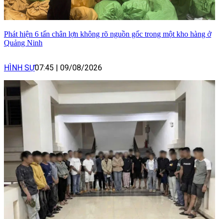
Phát hiện 6 tấn chân lợn không rõ nguồn gốc trong một kho hàng ở
Quảng Ninh
HÌNH SỰ
07:45
|
09/08/2026