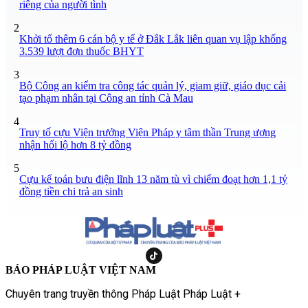
riêng của người tình
2
Khởi tố thêm 6 cán bộ y tế ở Đắk Lắk liên quan vụ lập khống
3.539 lượt đơn thuốc BHYT
3
Bộ Công an kiểm tra công tác quản lý, giam giữ, giáo dục cải
tạo phạm nhân tại Công an tỉnh Cà Mau
4
Truy tố cựu Viện trưởng Viện Pháp y tâm thần Trung ương
nhận hối lộ hơn 8 tỷ đồng
5
Cựu kế toán bưu điện lĩnh 13 năm tù vì chiếm đoạt hơn 1,1 tỷ
đồng tiền chi trả an sinh
BÁO PHÁP LUẬT VIỆT NAM
Chuyên trang truyền thông Pháp Luật Pháp Luật +