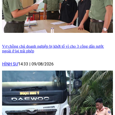
Vợ chồng chủ doanh nghiệp bị khởi tố vì cho 3 công dân nước
ngoài ở lại trái phép
HÌNH SỰ
14:33
|
09/08/2026