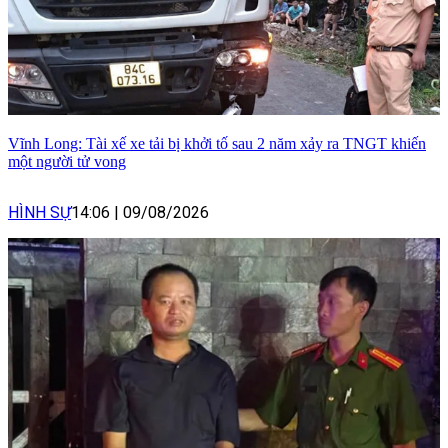
Vĩnh Long: Tài xế xe tải bị khởi tố sau 2 năm xảy ra TNGT khiến
một người tử vong
HÌNH SỰ
14:06
|
09/08/2026