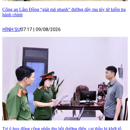
Công an Lâm Đồng “giải mã nhanh” đường dây ma túy từ kiểm tra
hành chính
HÌNH SỰ
07:17
|
09/08/2026
Tự ý huy động công nhân thu hồi đường điện, cai thầu bị khởi tố