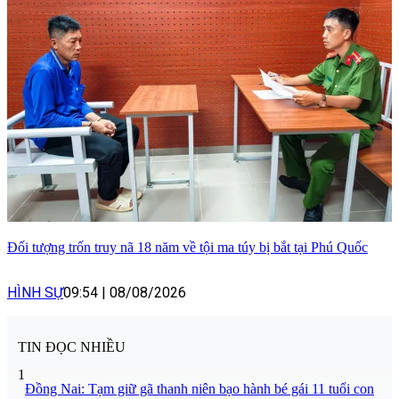
Đối tượng trốn truy nã 18 năm về tội ma túy bị bắt tại Phú Quốc
HÌNH SỰ
09:54
|
08/08/2026
TIN ĐỌC NHIỀU
1
Đồng Nai: Tạm giữ gã thanh niên bạo hành bé gái 11 tuổi con