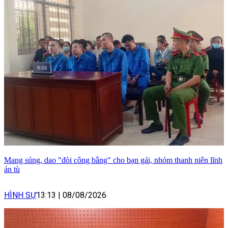
Mang súng, dao "đòi công bằng" cho bạn gái, nhóm thanh niên lĩnh
án tù
HÌNH SỰ
13:13
|
08/08/2026