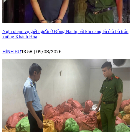
Nghi phạm vụ giết người ở Đồng Nai bị bắt khi đang lái ôtô bỏ trốn
xuống Khánh Hòa
HÌNH SỰ
13:58
|
09/08/2026