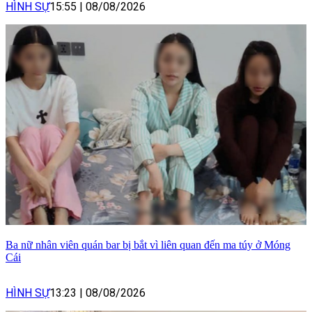
HÌNH SỰ
15:55
|
08/08/2026
Ba nữ nhân viên quán bar bị bắt vì liên quan đến ma túy ở Móng
Cái
HÌNH SỰ
13:23
|
08/08/2026