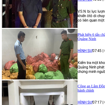
V.S.N. bị lực lượ
khiển ôtô di chu
có liên quan một 
Phát hiện 6 tấn c
Quảng Ninh
HÌNH SỰ
07:45
|
Kiểm tra một kho
Quảng Ninh phát 
chứng minh nguồn
Công an Lâm Đồng
hành chính
HÌNH SỰ
07:17
|