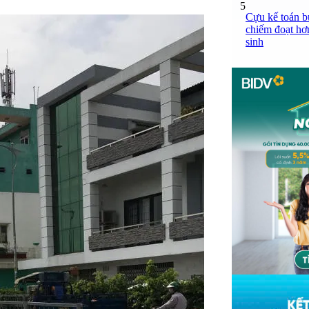
5
Cựu kế toán bư
chiếm đoạt hơn
sinh