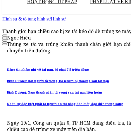
HOẠT ĐỘNG TƯ PHÁP
PHÁP LUẬT VỀ KI
Hình sự & tố tụng hình sự
Hình sự
Thanh giới hạn chiều cao bị xe tải kéo đổ đè trúng xe m
Ngọc Hiếu
Thùng xe tải va trúng khiến thanh chắn giới hạn ch
chuyển trên đường.
Đăng tin nhảm nhí về tai nạn, bị phạt 7,5 triệu đồng
Bình Dương: Hai người tử vong, ba người bị thương sau tai nạn
Bình Dương: Nam thanh niên tử vong sau tai nạn liên hoàn
Nhân sự đặc biệt phải là người có tài năng đặc biệt, đạo đức trong sáng
Ngày 19/1, Công an quận 6, TP HCM đang điều tra, là
chiều cao đè trúng xe máy trên địa bàn.