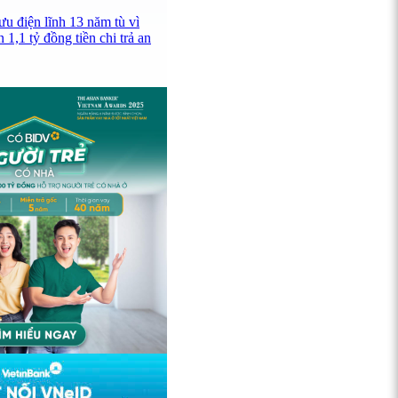
u điện lĩnh 13 năm tù vì
 1,1 tỷ đồng tiền chi trả an