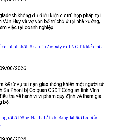
gladesh không đủ điều kiện cư trú hợp pháp tại
 Văn Huy và vợ vẫn bố trí chỗ ở tại nhà xưởng,
làm việc tại doanh nghiệp.
 xe tải bị khởi tố sau 2 năm xảy ra TNGT khiến một
09/08/2026
 kể từ vụ tai nạn giao thông khiến một người tử
ch Sa Phonl bị Cơ quan CSĐT Công an tỉnh Vĩnh
điều tra về hành vi vi phạm quy định về tham gia
g bộ.
 người ở Đồng Nai bị bắt khi đang lái ôtô bỏ trốn
a
09/08/2026