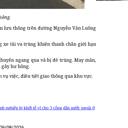
hỏng.
hiển lưu thông trên đường Nguyễn Văn Luông
g xe tải va trúng khiến thanh chắn giới hạn
 chuyển ngang qua và bị đè trúng. May mắn,
è gây hư hỏng.
 vụ việc, điều tiết giao thông qua khu vực.
h nghiệp bị khởi tố vì cho 3 công dân nước ngoài ở
09/08/2026