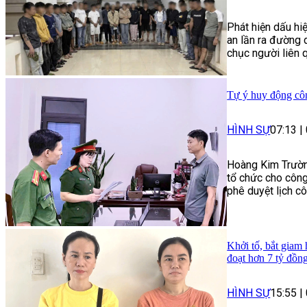
Phát hiện dấu hi
an lần ra đường 
chục người liên q
Tự ý huy động côn
HÌNH SỰ
07:13
|
Hoàng Kim Trường 
tổ chức cho công
phê duyệt lịch c
Khởi tố, bắt giam
đoạt hơn 7 tỷ đồn
HÌNH SỰ
15:55
|