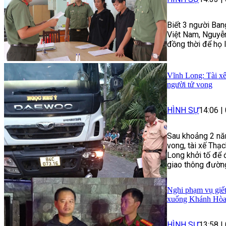
Biết 3 người Ban
Việt Nam, Nguyễn
đồng thời để họ 
Vĩnh Long: Tài xế
người tử vong
HÌNH SỰ
14:06
|
Sau khoảng 2 năm
vong, tài xế Thạ
Long khởi tố để 
giao thông đườn
Nghi phạm vụ giết
xuống Khánh Hò
HÌNH SỰ
13:58
|