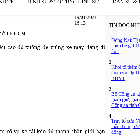
NH TẾ
HÌNH SỰ & TỐ TỤNG HÌNH SỰ
DÂN SỰ & 
19/01/2021
16:13
TIN ĐỌC NH
áy ở TP HCM
1
Đồng Nai: Tạm
hành bé gái 11
iều cao đổ xuống đè trúng xe máy đang di
tình
2
Khởi tố thêm 6
quan vụ lập k
BHYT
3
Bộ Công an ki
giam giữ, giáo
Công an tỉnh
4
Truy tố cựu V
thần Trung ươ
m rõ vụ xe tải kéo đổ thanh chắn giới hạn
đồng