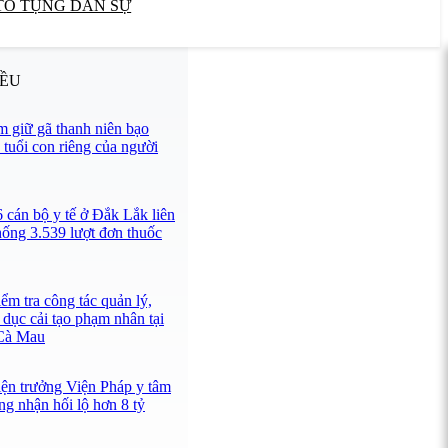
TỐ TỤNG DÂN SỰ
IỀU
 giữ gã thanh niên bạo
 tuổi con riêng của người
 cán bộ y tế ở Đắk Lắk liên
hống 3.539 lượt đơn thuốc
ểm tra công tác quản lý,
 dục cải tạo phạm nhân tại
 Cà Mau
iện trưởng Viện Pháp y tâm
ng nhận hối lộ hơn 8 tỷ