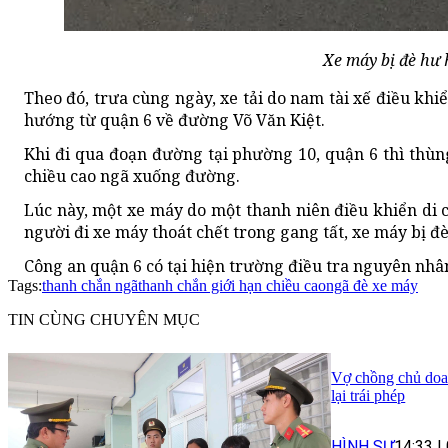
Xe máy bị đè hư 
Theo đó, trưa cùng ngày, xe tải do nam tài xế điều k
hướng từ quận 6 về đường Võ Văn Kiệt.
Khi đi qua đoạn đường tại phường 10, quận 6 thì thùn
chiều cao ngã xuống đường.
Lúc này, một xe máy do một thanh niên điều khiển di
người đi xe máy thoát chết trong gang tất, xe máy bị đ
Công an quận 6 có tại hiện trường điều tra nguyên nhân
Tags:
thanh chắn ngã
thanh chắn giới hạn chiều cao
ngã đè xe máy
TIN CÙNG CHUYÊN MỤC
Vợ chồng chủ doan
lại trái phép
HÌNH SỰ
14:33
|