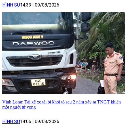
HÌNH SỰ
14:33
|
09/08/2026
Vĩnh Long: Tài xế xe tải bị khởi tố sau 2 năm xảy ra TNGT khiến
một người tử vong
HÌNH SỰ
14:06
|
09/08/2026