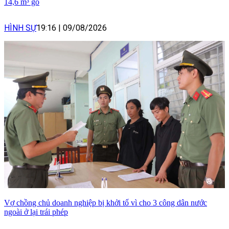
14,6 m³ gỗ
HÌNH SỰ
19:16
|
09/08/2026
Vợ chồng chủ doanh nghiệp bị khởi tố vì cho 3 công dân nước
ngoài ở lại trái phép