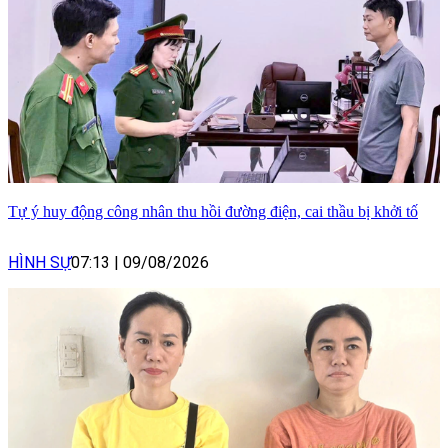
Tự ý huy động công nhân thu hồi đường điện, cai thầu bị khởi tố
HÌNH SỰ
07:13
|
09/08/2026