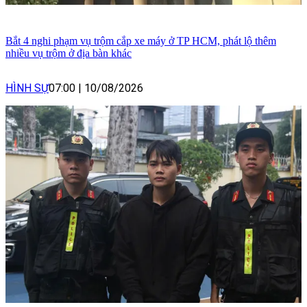
Bắt 4 nghi phạm vụ trộm cắp xe máy ở TP HCM, phát lộ thêm
nhiều vụ trộm ở địa bàn khác
HÌNH SỰ
07:00
|
10/08/2026