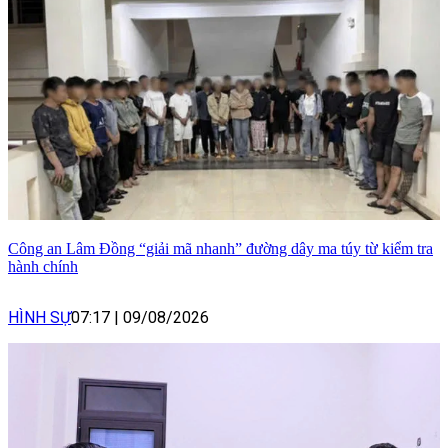
Công an Lâm Đồng “giải mã nhanh” đường dây ma túy từ kiểm tra
hành chính
HÌNH SỰ
07:17
|
09/08/2026