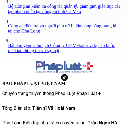
3
Bộ Công an kiểm tra công tác quản lý, giam giữ, giáo dục cải
tạo phạm nhân tại Công an tỉnh Cà Mau
4
Công an điều tra vụ người phụ nữ bị tấn công bằng hung khí
tại chợ Hòa Long
5
Bắt tạm giam Chủ tịch Công ty CP Mekolor vì bị cáo buộc
phát tán thông tin sai sự thật
BÁO PHÁP LUẬT VIỆT NAM
Chuyên trang truyền thông Pháp Luật Pháp Luật +
Tổng Biên tập:
Tiến sĩ Vũ Hoài Nam
Phó Tổng Biên tập phụ trách chuyên trang:
Trần Ngọc Hà