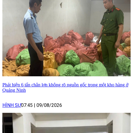
Phát hiện 6 tấn chân lợn không rõ nguồn gốc trong một kho hàng ở
Quảng Ninh
HÌNH SỰ
07:45
|
09/08/2026