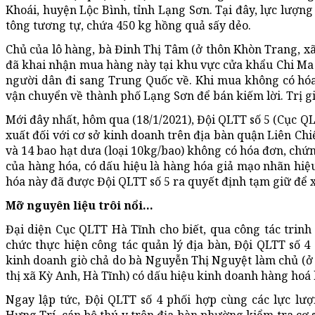
Khoái, huyện Lộc Bình, tỉnh Lạng Sơn. Tại đây, lực lượng
tông tương tự, chứa 450 kg hồng quả sấy dẻo.
Chủ của lô hàng, bà Đinh Thị Tâm (ở thôn Khòn Trang, xã
đã khai nhận mua hàng này tại khu vực cửa khẩu Chi Ma 
người dân đi sang Trung Quốc về. Khi mua không có hó
vận chuyển về thành phố Lạng Sơn để bán kiếm lời. Trị g
Mới đây nhất, hôm qua (18/1/2021), Đội QLTT số 5 (Cục Q
xuất đối với cơ sở kinh doanh trên địa bàn quận Liên Chiể
và 14 bao hạt dưa (loại 10kg/bao) không có hóa đơn, ch
của hàng hóa, có dấu hiệu là hàng hóa giả mạo nhãn hiệ
hóa này đã được Đội QLTT số 5 ra quyết định tạm giữ để x
Mỡ nguyên liệu trôi nổi…
Đại diện Cục QLTT Hà Tĩnh cho biết, qua công tác trinh 
chức thực hiện công tác quản lý địa bàn, Đội QLTT số 4 
kinh doanh giò chả do bà Nguyễn Thị Nguyệt làm chủ (
thị xã Kỳ Anh, Hà Tĩnh) có dấu hiệu kinh doanh hàng hoá
Ngay lập tức, Đội QLTT số 4 phối hợp cùng các lực 