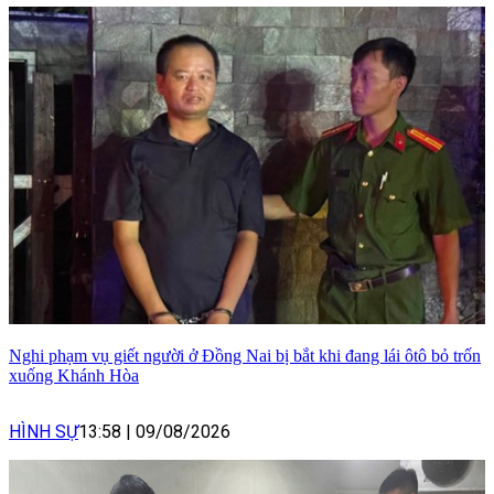
Nghi phạm vụ giết người ở Đồng Nai bị bắt khi đang lái ôtô bỏ trốn
xuống Khánh Hòa
HÌNH SỰ
13:58
|
09/08/2026