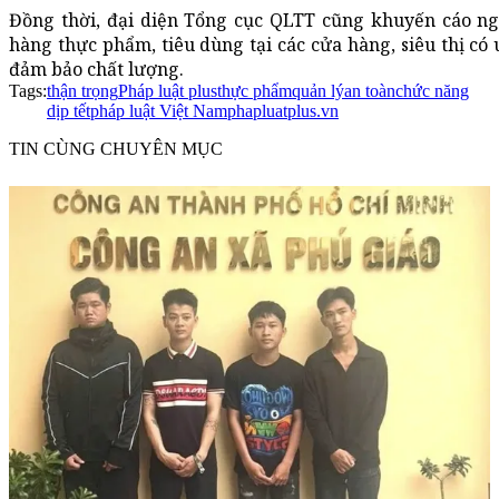
Đồng thời, đại diện Tổng cục QLTT cũng khuyến cáo ng
hàng thực phẩm, tiêu dùng tại các cửa hàng, siêu thị có
đảm bảo chất lượng.
Tags:
thận trọng
Pháp luật plus
thực phẩm
quản lý
an toàn
chức năng
dịp tết
pháp luật Việt Nam
phapluatplus.vn
TIN CÙNG CHUYÊN MỤC