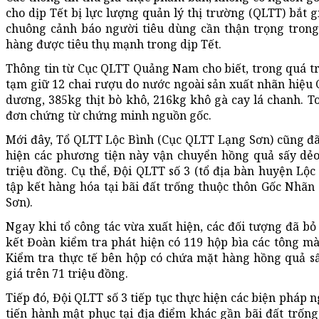
cho dịp Tết bị lực lượng quản lý thị trường (QLTT) bắt g
chuông cảnh báo người tiêu dùng cần thận trọng trong 
hàng được tiêu thụ mạnh trong dịp Tết.
Thông tin từ Cục QLTT Quảng Nam cho biết, trong quá trì
tạm giữ 12 chai rượu do nước ngoài sản xuất nhãn hiệu 
dương, 385kg thịt bò khô, 216kg khô gà cay lá chanh. 
đơn chứng từ chứng minh nguồn gốc.
Mới đây, Tổ QLTT Lộc Bình (Cục QLTT Lạng Sơn) cũng đã 
hiện các phương tiện này vận chuyển hồng quả sấy dẻo
triệu đồng. Cụ thể, Đội QLTT số 3 (tổ địa bàn huyện Lộc
tập kết hàng hóa tại bãi đất trống thuộc thôn Gốc Nhãn 
Sơn).
Ngay khi tổ công tác vừa xuất hiện, các đối tượng đã b
kết Đoàn kiểm tra phát hiện có 119 hộp bìa các tông m
Kiểm tra thực tế bên hộp có chứa mặt hàng hồng quả sấy
giá trên 71 triệu đồng.
Tiếp đó, Đội QLTT số 3 tiếp tục thực hiện các biện pháp 
tiến hành mật phục tại địa điểm khác gần bãi đất trốn