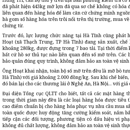
Hưng Trí, cán bộ thú y trên địa bàn phường kiểm tra cơ 
đã phát hiện 443kg mỡ lợn đã qua sơ chế không có hóa đ
liên quan đến hàng hóa để làm căn cứ chứng minh nguồn g
bà gom số hàng hóa trên trôi nổi trên thị trường, mua về
chứng từ.
Trước đó, lực lượng chức năng tại Hà Tĩnh cũng phát h
Hoạt (xã Thạch Trung, TP Hà Tĩnh) đang sản xuất, chế
khoảng 280kg, được đựng trong 7 bao tải. Tại thời điểm 
bất cứ hồ sơ thủ tục nào liên quan đến số mỡ trên. Cá
bảo quản đúng quy trình, không đảm bảo an toàn vệ sinh
Ông Hoạt khai nhận, toàn bộ số mỡ trên đều là mỡ bò tư
Hà Tĩnh) với giá khoảng 2.000 đồng/kg. Sau khi chế biến,
đó bán lại cho các thương lái ở Nghệ An, Hà Nội... với giá
Đại diện Tổng cục QLTT cho biết, tất cả các mặt hàng 
trong thời gian này đều là các loại hàng hóa được tiêu 
cao điểm chuẩn bị cho hàng hóa phục vụ nhu cầu mua s
toàn quốc được huy động tăng cường kiểm soát, nắm bắt
tiếp cận các đối tượng, phương tiện có dấu hiệu vi ph
không đủ chất lượng, không đảm bảo an toàn vệ sinh thực