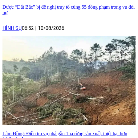
Được “Đất Bắc” bị đề nghị truy tố cùng 55 đồng phạm trong vụ đòi
nợ
HÌNH SỰ
06:52
|
10/08/2026
Lâm Đồng: Điều tra vụ phá gần 1ha rừng sản xuất, thiệt hại hơn