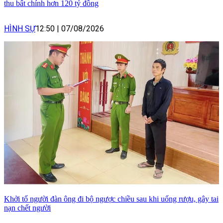
thu bất chính hơn 120 tỷ đồng
HÌNH SỰ
12:50
|
07/08/2026
Khởi tố người đàn ông đi bộ ngược chiều sau khi uống rượu, gây tai
nạn chết người