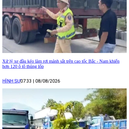
Xử lý xe đầu kéo làm rơi mảnh sắt trên cao tốc Bắc - Nam khiến
hơn 120 ô tô thủng lốp
HÌNH SỰ
07:33
|
08/08/2026