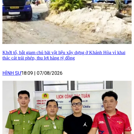
Khởi tố, bắt giam chủ bãi vật liệu xây dựng ở Khánh Hòa vì khai
thác cát trái phép, thu lợi hàng tỷ đồng
HÌNH SỰ
18:09
|
07/08/2026