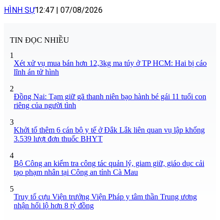
HÌNH SỰ
12:47
|
07/08/2026
TIN ĐỌC NHIỀU
1
Xét xử vụ mua bán hơn 12,3kg ma túy ở TP HCM: Hai bị cáo
lĩnh án tử hình
2
Đồng Nai: Tạm giữ gã thanh niên bạo hành bé gái 11 tuổi con
riêng của người tình
3
Khởi tố thêm 6 cán bộ y tế ở Đắk Lắk liên quan vụ lập khống
3.539 lượt đơn thuốc BHYT
4
Bộ Công an kiểm tra công tác quản lý, giam giữ, giáo dục cải
tạo phạm nhân tại Công an tỉnh Cà Mau
5
Truy tố cựu Viện trưởng Viện Pháp y tâm thần Trung ương
nhận hối lộ hơn 8 tỷ đồng