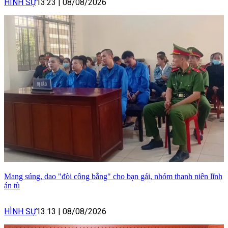
HÌNH SỰ
13:23
|
08/08/2026
Mang súng, dao "đòi công bằng" cho bạn gái, nhóm thanh niên lĩnh
án tù
HÌNH SỰ
13:13
|
08/08/2026