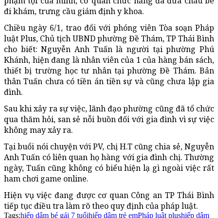
phạm tội của mình, cơ quan chức năng đã đưa cháu bé
đi khám, trưng cầu giám định y khoa.
Chiều ngày 6/1, trao đổi với phóng viên Tòa soạn Pháp
luật Plus, Chủ tịch UBND phường Đề Thám, TP Thái Bình
cho biết: Nguyễn Anh Tuấn là người tại phường Phú
Khánh, hiện đang là nhân viên của 1 của hàng bán sách,
thiết bị trường học tư nhân tại phường Đề Thám. Bản
thân Tuấn chưa có tiền án tiền sự và cũng chưa lập gia
đình.
Sau khi xảy ra sự việc, lãnh đạo phường cũng đã tổ chức
qua thăm hỏi, san sẻ nỗi buồn đối với gia đình vì sự việc
không may xảy ra.
Tại buổi nói chuyện với PV, chị H.T cũng chia sẻ, Nguyễn
Anh Tuấn có liên quan họ hàng với gia đình chị. Thường
ngày, Tuấn cũng không có biểu hiện lạ gì ngoài việc rất
ham chơi game online.
Hiện vụ việc đang được cơ quan Công an TP Thái Bình
tiếp tục điều tra làm rõ theo quy định của pháp luật.
Tags:
hiếp dâm bé gái 7 tuổi
hiếp dâm trẻ em
Pháp luật plus
hiếp dâm