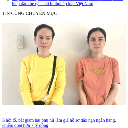
hiếp dâm bé gái
Thái bình
pháp luật Việt Nam
TIN CÙNG CHUYÊN MỤC
Khởi tố, bắt giam hai phụ nữ làm giả hồ sơ đáo hạn ngân hàng,
chiếm đoạt hơn 7 tỷ đồng