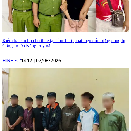
Kiểm tra căn hộ cho thuê tại Cần Thơ, phát hiện đối tượng đang bị
Công an Đà Nẵng truy nã
HÌNH SỰ
14:12
|
07/08/2026