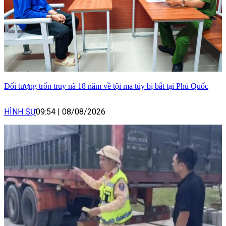
Đối tượng trốn truy nã 18 năm về tội ma túy bị bắt tại Phú Quốc
HÌNH SỰ
09:54
|
08/08/2026