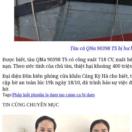
Tàu cá QNa 90398 TS bị hư
Được biết, tàu QNa 90398 TS có công suất 718 CV, xuất bế
nạn. Theo ước tính của chủ tàu, thiệt hại khoảng 400 triệ
Đại diện Đồn biên phòng cửa khẩu Cảng Kỳ Hà cho biết, 
cập bờ an toàn lúc 19h ngày 18/10, đã trình báo sự việc
bờ.
Tags:
Pháp luật plus
tàu lạ dam tau ca
tau ca bi dam
TIN CÙNG CHUYÊN MỤC