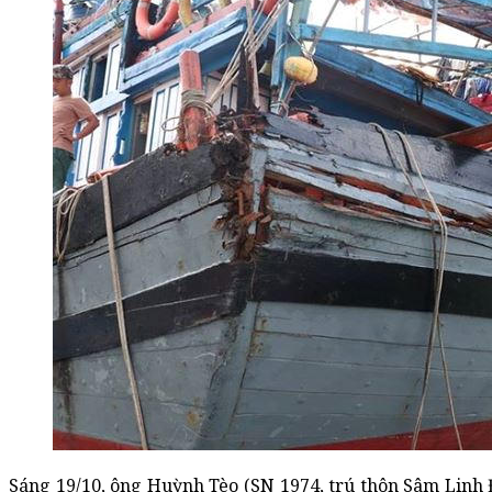
Sáng 19/10, ông Huỳnh Tèo (SN 1974, trú thôn Sâm Linh