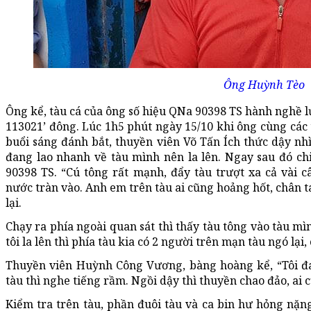
Ông Huỳnh Tèo
Ông kể, tàu cá của ông số hiệu QNa 90398 TS hành nghề lư
113021’ đông. Lúc 1h5 phút ngày 15/10 khi ông cùng các
buổi sáng đánh bắt, thuyền viên Võ Tấn Ích thức dậy nh
đang lao nhanh về tàu mình nên la lên. Ngay sau đó ch
90398 TS. “Cú tông rất mạnh, đẩy tàu trượt xa cả vài c
nước tràn vào. Anh em trên tàu ai cũng hoảng hốt, chân t
lại.
Chạy ra phía ngoài quan sát thì thấy tàu tông vào tàu mì
tôi la lên thì phía tàu kia có 2 người trên mạn tàu ngó lại
Thuyền viên Huỳnh Công Vương, bàng hoàng kể, “Tôi đ
tàu thì nghe tiếng rầm. Ngồi dậy thì thuyền chao đảo, ai 
Kiểm tra trên tàu, phần đuôi tàu và ca bin hư hỏng nặng,