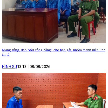
Mang súng, dao "đòi công bằng" cho bạn gái, nhóm thanh niên lĩnh
án tù
HÌNH SỰ
13:13
|
08/08/2026