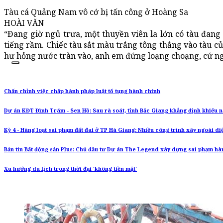
Tàu cá Quảng Nam vô cớ bị tấn công ở Hoàng Sa
HOÀI VĂN
“Đang giờ ngủ trưa, một thuyền viên la lớn có tàu đang
tiếng rầm. Chiếc tàu sắt màu trắng tông thẳng vào tàu của
hư hỏng nước tràn vào, anh em đứng loạng choạng, cứ ng
Chấn chỉnh việc chấp hành pháp luật tố tụng hành chính
Dự án KĐT Đình Trám - Sen Hồ: Sau rà soát, tỉnh Bắc Giang khẳng định khiếu 
Kỳ 4 - Hàng loạt sai phạm đất đai ở TP Hà Giang: Nhiều công trình xây ngoài d
Bản tin Bất động sản Plus: Chủ đầu tư Dự án The Legend xây dựng sai phạm h
Xu hướng du lịch trong thời đại 'không tiền mặt'