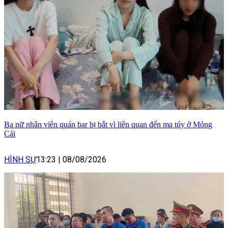
Ba nữ nhân viên quán bar bị bắt vì liên quan đến ma túy ở Móng
Cái
HÌNH SỰ
13:23
|
08/08/2026