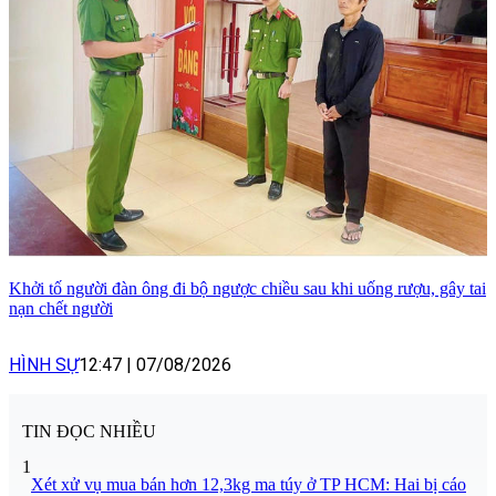
Khởi tố người đàn ông đi bộ ngược chiều sau khi uống rượu, gây tai
nạn chết người
HÌNH SỰ
12:47
|
07/08/2026
TIN ĐỌC NHIỀU
1
Xét xử vụ mua bán hơn 12,3kg ma túy ở TP HCM: Hai bị cáo