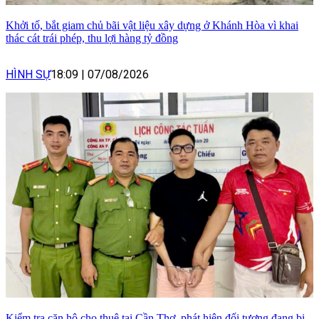
Khởi tố, bắt giam chủ bãi vật liệu xây dựng ở Khánh Hòa vì khai
thác cát trái phép, thu lợi hàng tỷ đồng
HÌNH SỰ
18:09
|
07/08/2026
Kiểm tra căn hộ cho thuê tại Cần Thơ, phát hiện đối tượng đang bị