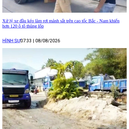
Xử lý xe đầu kéo làm rơi mảnh sắt trên cao tốc Bắc - Nam khiến
hơn 120 ô tô thủng lốp
HÌNH SỰ
07:33
|
08/08/2026