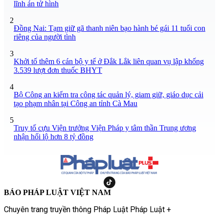
lĩnh án tử hình
2
Đồng Nai: Tạm giữ gã thanh niên bạo hành bé gái 11 tuổi con
riêng của người tình
3
Khởi tố thêm 6 cán bộ y tế ở Đắk Lắk liên quan vụ lập khống
3.539 lượt đơn thuốc BHYT
4
Bộ Công an kiểm tra công tác quản lý, giam giữ, giáo dục cải
tạo phạm nhân tại Công an tỉnh Cà Mau
5
Truy tố cựu Viện trưởng Viện Pháp y tâm thần Trung ương
nhận hối lộ hơn 8 tỷ đồng
BÁO PHÁP LUẬT VIỆT NAM
Chuyên trang truyền thông Pháp Luật Pháp Luật +