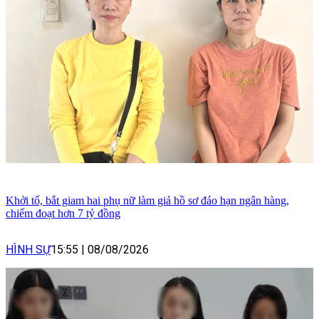
Khởi tố, bắt giam hai phụ nữ làm giả hồ sơ đáo hạn ngân hàng,
chiếm đoạt hơn 7 tỷ đồng
HÌNH SỰ
15:55
|
08/08/2026