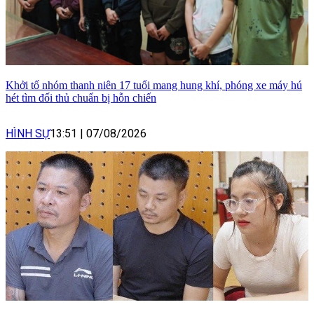
Khởi tố nhóm thanh niên 17 tuổi mang hung khí, phóng xe máy hú
hét tìm đối thủ chuẩn bị hỗn chiến
HÌNH SỰ
13:51
|
07/08/2026