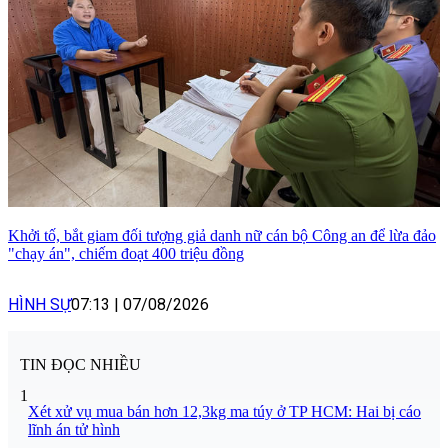
Khởi tố, bắt giam đối tượng giả danh nữ cán bộ Công an để lừa đảo
"chạy án", chiếm đoạt 400 triệu đồng
HÌNH SỰ
07:13
|
07/08/2026
TIN ĐỌC NHIỀU
1
Xét xử vụ mua bán hơn 12,3kg ma túy ở TP HCM: Hai bị cáo
lĩnh án tử hình