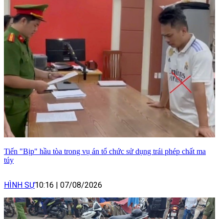
Tiến "Bịp" hầu tòa trong vụ án tổ chức sử dụng trái phép chất ma
túy
HÌNH SỰ
10:16
|
07/08/2026