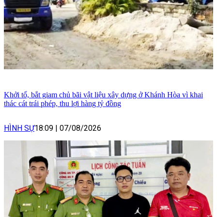
Khởi tố, bắt giam chủ bãi vật liệu xây dựng ở Khánh Hòa vì khai
thác cát trái phép, thu lợi hàng tỷ đồng
HÌNH SỰ
18:09
|
07/08/2026