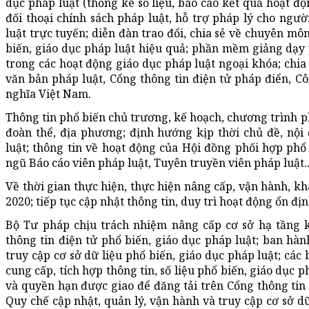
dục pháp luật (thống kê số liệu, báo cáo kết quả hoạt độn
đối thoại chính sách pháp luật, hỗ trợ pháp lý cho ngườ
luật trực tuyến; diễn đàn trao đổi, chia sẻ về chuyên m
biến, giáo dục pháp luật hiệu quả; phần mềm giảng dạy
trong các hoạt động giáo dục pháp luật ngoại khóa; chia 
văn bản pháp luật, Cổng thông tin điện tử pháp điển, C
nghĩa Việt Nam.
Thông tin phổ biến chủ trương, kế hoạch, chương trình ph
đoàn thể, địa phương; định hướng kịp thời chủ đề, nội
luật; thông tin về hoạt động của Hội đồng phối hợp phổ 
ngũ Báo cáo viên pháp luật, Tuyên truyền viên pháp luật..
Về thời gian thực hiện, thực hiện nâng cấp, vận hành, kh
2020; tiếp tục cập nhật thông tin, duy trì hoạt động ổn đị
Bộ Tư pháp chịu trách nhiệm nâng cấp cơ sở hạ tầng 
thông tin điện tử phổ biến, giáo dục pháp luật; ban hàn
truy cập cơ sở dữ liệu phổ biến, giáo dục pháp luật; các
cung cấp, tích hợp thông tin, số liệu phổ biến, giáo dục
và quyền hạn được giao để đăng tải trên Cổng thông tin 
Quy chế cập nhật, quản lý, vận hành và truy cập cơ sở dữ