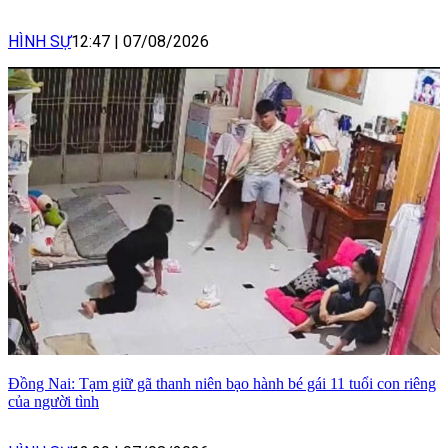
HÌNH SỰ
12:47
|
07/08/2026
Đồng Nai: Tạm giữ gã thanh niên bạo hành bé gái 11 tuổi con riêng
của người tình