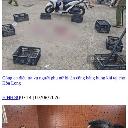
Công an điều tra vụ người phụ nữ bị tấn công bằng hung khí tại chợ
Hòa Long
HÌNH SỰ
07:14
|
07/08/2026