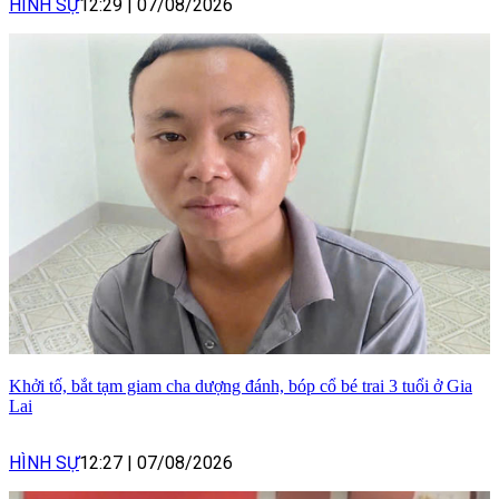
HÌNH SỰ
12:29
|
07/08/2026
Khởi tố, bắt tạm giam cha dượng đánh, bóp cổ bé trai 3 tuổi ở Gia
Lai
HÌNH SỰ
12:27
|
07/08/2026