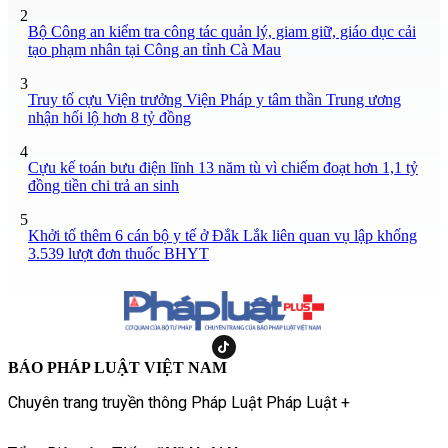
2
Bộ Công an kiểm tra công tác quản lý, giam giữ, giáo dục cải
tạo phạm nhân tại Công an tỉnh Cà Mau
3
Truy tố cựu Viện trưởng Viện Pháp y tâm thần Trung ương
nhận hối lộ hơn 8 tỷ đồng
4
Cựu kế toán bưu điện lĩnh 13 năm tù vì chiếm đoạt hơn 1,1 tỷ
đồng tiền chi trả an sinh
5
Khởi tố thêm 6 cán bộ y tế ở Đắk Lắk liên quan vụ lập khống
3.539 lượt đơn thuốc BHYT
BÁO PHÁP LUẬT VIỆT NAM
Chuyên trang truyền thông Pháp Luật Pháp Luật +