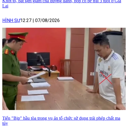
Khởi tố, bắt tạm giam cha dượng đánh, bóp cổ bé trai 3 tuổi ở Gia
Lai
HÌNH SỰ
12:27
|
07/08/2026
Tiến "Bịp" hầu tòa trong vụ án tổ chức sử dụng trái phép chất ma
túy