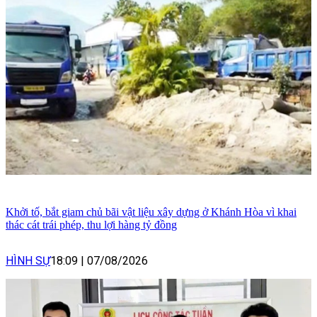
Khởi tố, bắt giam chủ bãi vật liệu xây dựng ở Khánh Hòa vì khai
thác cát trái phép, thu lợi hàng tỷ đồng
HÌNH SỰ
18:09
|
07/08/2026