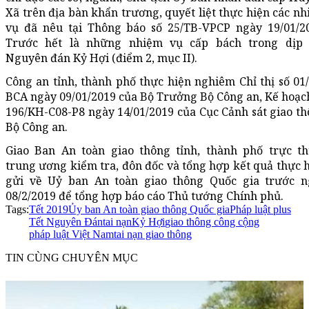
Xã trên địa bàn khẩn trương, quyết liệt thực hiện các n
vụ đã nêu tại Thông báo số 25/TB-VPCP ngày 19/01/2
Trước hết là những nhiệm vụ cấp bách trong dịp 
Nguyên đán Kỷ Hợi (điểm 2, mục II).
Công an tỉnh, thành phố thực hiện nghiêm Chỉ thị số 01
BCA ngày 09/01/2019 của Bộ Trưởng Bộ Công an, Kế hoạc
196/KH-C08-P8 ngày 14/01/2019 của Cục Cảnh sát giao t
Bộ Công an.
Giao Ban An toàn giao thông tỉnh, thành phố trực t
trung ương kiểm tra, đôn đốc và tổng hợp kết quả thực 
gửi về Uỷ ban An toàn giao thông Quốc gia trước n
08/2/2019 để tổng hợp báo cáo Thủ tướng Chính phủ.
Tags:
Tết 2019
Ủy ban An toàn giao thông Quốc gia
Pháp luật plus
Tết Nguyên Đán
tai nạn
Kỷ Hợi
giao thông công cộng
pháp luật Việt Nam
tai nạn giao thông
TIN CÙNG CHUYÊN MỤC