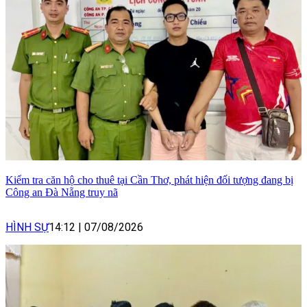
Kiểm tra căn hộ cho thuê tại Cần Thơ, phát hiện đối tượng đang bị
Công an Đà Nẵng truy nã
HÌNH SỰ
14:12
|
07/08/2026