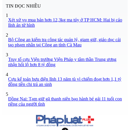
TIN ĐỌC NHIỀU
1
Xét xử vụ mua bán hơn 12,3kg ma túy ở TP HCM: Hai bị cáo
lĩnh án tử hình
2
Bộ Công an kiểm tra công tác quản lý, giam giữ, giáo dục cải
tạo phạm nhân tại Công an tỉnh Cà Mau
3
Truy tố cựu Viện trưởng Viện Pháp y tâm thần Trung ương
nhận hối lộ hơn 8 tỷ đồng
4
Cựu kế toán bưu điện lĩnh 13 năm tù vì chiếm đoạt hơn 1,1 tỷ
đồng tiền chi trả an sinh
5
Đồng Nai: Tạm giữ gã thanh niên bạo hành bé gái 11 tuổi con
riêng của người tình