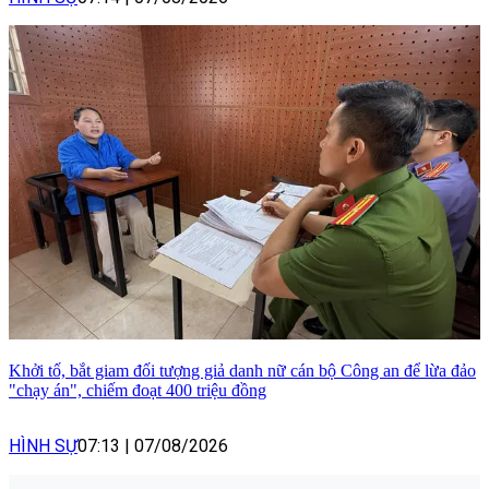
Khởi tố, bắt giam đối tượng giả danh nữ cán bộ Công an để lừa đảo
"chạy án", chiếm đoạt 400 triệu đồng
HÌNH SỰ
07:13
|
07/08/2026