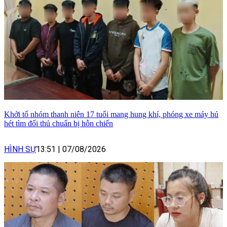
Khởi tố nhóm thanh niên 17 tuổi mang hung khí, phóng xe máy hú
hét tìm đối thủ chuẩn bị hỗn chiến
HÌNH SỰ
13:51
|
07/08/2026