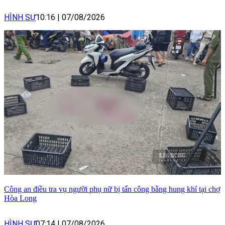
HÌNH SỰ
10:16
|
07/08/2026
Công an điều tra vụ người phụ nữ bị tấn công bằng hung khí tại chợ
Hòa Long
HÌNH SỰ
07:14
|
07/08/2026