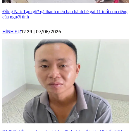
Đồng Nai: Tạm giữ gã thanh niên bạo hành bé gái 11 tuổi con riêng
của người tình
HÌNH SỰ
12:29
|
07/08/2026