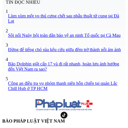
TIN ĐỌC NHIỀU
1
Lùm xùm một vụ thú cưng chết sau phẫu thuật tử cung tại Đà
Lạt
2
Sôi nổi Ngày hội toàn dân bảo vệ an ninh Tổ quốc tại Cà Mau
3
Đừng để tiếng chó sủa kêu cứu giữa đêm trở thành nỗi ám ảnh
4
Bão Dolphin giật cấp 17 và đi rất nhanh, hoàn lưu ảnh hưởng
đến Việt Nam ra sao?
5
Công an điều tra vụ nhóm thanh niên hỗn chiến tại quán Lắc
Chill Hub ở TP HCM
BÁO PHÁP LUẬT VIỆT NAM