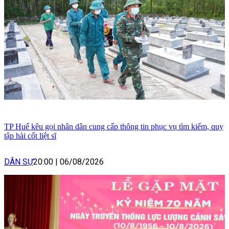
TP Huế kêu gọi nhân dân cung cấp thông tin phục vụ tìm kiếm, quy
tập hài cốt liệt sĩ
DÂN SỰ
20:00
|
06/08/2026