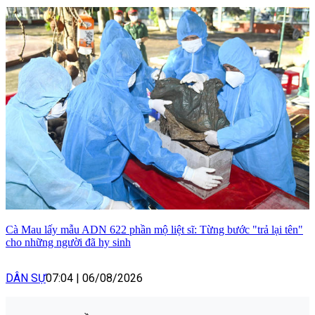
Cà Mau lấy mẫu ADN 622 phần mộ liệt sĩ: Từng bước "trả lại tên"
cho những người đã hy sinh
DÂN SỰ
07:04
|
06/08/2026