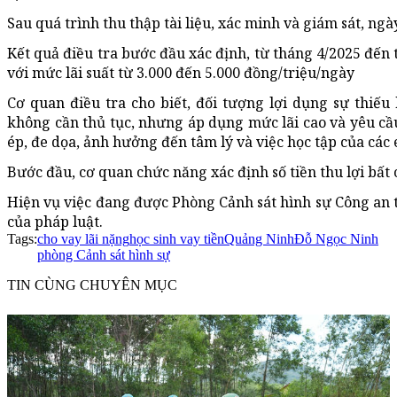
Sau quá trình thu thập tài liệu, xác minh và giám sát, ngà
Kết quả điều tra bước đầu xác định, từ tháng 4/2025 đến t
với mức lãi suất từ 3.000 đến 5.000 đồng/triệu/ngày
Cơ quan điều tra cho biết, đối tượng lợi dụng sự thiếu
không cần thủ tục, nhưng áp dụng mức lãi cao và yêu cầu
ép, đe dọa, ảnh hưởng đến tâm lý và việc học tập của các
Bước đầu, cơ quan chức năng xác định số tiền thu lợi bất 
Hiện vụ việc đang được Phòng Cảnh sát hình sự Công an tỉ
của pháp luật.
Tags:
cho vay lãi nặng
học sinh vay tiền
Quảng Ninh
Đỗ Ngọc Ninh
phòng Cảnh sát hình sự
TIN CÙNG CHUYÊN MỤC