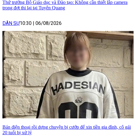
Thứ trưởng Bộ Giáo dục và Đào tạo: Không cần thiết lắp camera
trong đợt thi lại tại Tuyên Quang
DÂN SỰ
10:30
|
06/08/2026
Bán điện thoại rồi dựng chuyện bị cướp để xin tiền gia đình, cô gái
20 tuổi bị xử lý