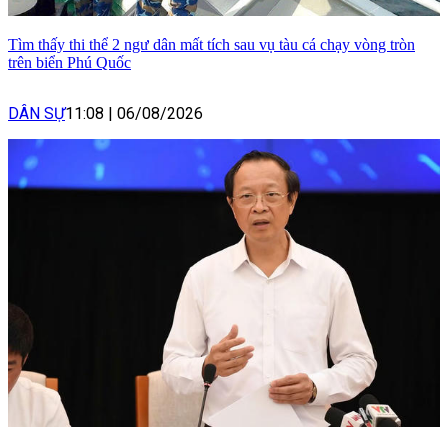
Tìm thấy thi thể 2 ngư dân mất tích sau vụ tàu cá chạy vòng tròn
trên biển Phú Quốc
DÂN SỰ
11:08
|
06/08/2026