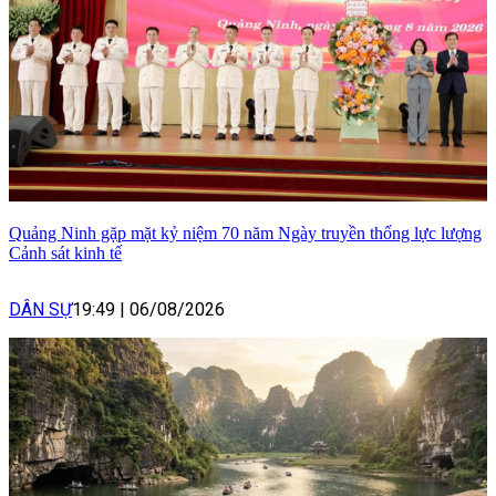
Quảng Ninh gặp mặt kỷ niệm 70 năm Ngày truyền thống lực lượng
Cảnh sát kinh tế
DÂN SỰ
19:49
|
06/08/2026