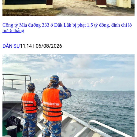
Công ty Mía đường 333 ở Đắk Lắk bị phạt 1,5 tỷ đồng, đình chỉ lò
hơi 6 tháng
DÂN SỰ
11:14
|
06/08/2026