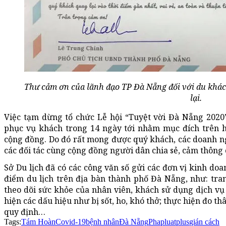
Thư cảm ơn của lãnh đạo TP Đà Nẵng đối với du khách
lại.
Việc tạm dừng tổ chức Lễ hội “Tuyệt vời Đà Nẵng 202
phục vụ khách trong 14 ngày tới nhằm mục đích trên h
cộng đồng. Do đó rất mong được quý khách, các doanh ng
các đối tác cùng cộng đồng người dân chia sẻ, cảm thôn
Sở Du lịch đã có các công văn số gửi các đơn vị kinh doa
điểm du lịch trên địa bàn thành phố Đà Nẵng, như: tra
theo dõi sức khỏe của nhân viên, khách sử dụng dịch vụ 
hiện các dấu hiệu như bị sốt, ho, khó thở; thực hiện đo t
quy định…
Tags:
Tám Hoàn
Covid-19
bệnh nhân
Đà Nẵng
Phapluatplus
gián cách