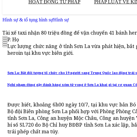
HOẠT ĐỘNG TƯ PHÁP
PHÁP LUẬT VỀ KI
Hình sự & tố tụng hình sự
Hình sự
Tài xế taxi nhận 80 triệu đồng để vận chuyển 41 bánh he
P. Họ
Lực lượng chức năng ở tỉnh Sơn La vừa phát hiện, bắt
heroin tại khu vực biên giới.
Sơn La: Bắt đối tượng tổ chức cho 19 người sang Trung Quốc lao động trái 
Nghi phạm dùng gậy đánh hàng xóm tử vong ở Sơn La khai gì tại cơ quan C
Được biết, khoảng 6h00 ngày 10/7, tại khu vực bản Bó
Bộ đội Biên phòng Sơn La phối hợp với Phòng Phòng Cả
tỉnh Sơn La, Công an huyện Mộc Châu, Công an huyện
bí số SL720 do Bộ Chỉ huy BĐBP tỉnh Sơn La xác lập, b
trái phép chất ma túy.