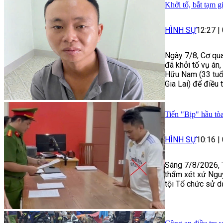
Khởi tố, bắt tạm g
HÌNH SỰ
12:27
|
Ngày 7/8, Cơ qua
đã khởi tố vụ án
Hữu Nam (33 tuổi
Gia Lai) để điều 
Tiến "Bịp" hầu tòa
HÌNH SỰ
10:16
|
Sáng 7/8/2026, 
thẩm xét xử Ngu
tội Tổ chức sử d