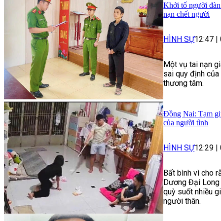
Khởi tố người đàn
nạn chết người
HÌNH SỰ
12:47
|
Một vụ tai nạn g
sai quy định của
thương tâm.
Đồng Nai: Tạm giữ
của người tình
HÌNH SỰ
12:29
|
Bất bình vì cho r
Dương Đại Long 
quỳ suốt nhiều g
người thân.