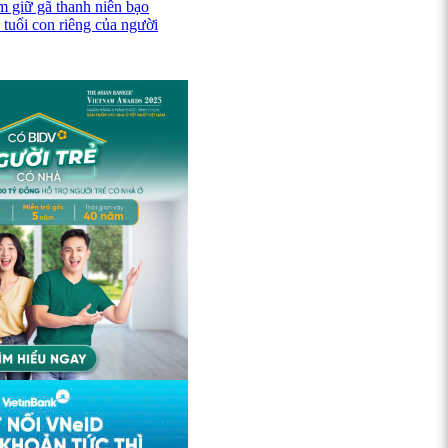
 giữ gã thanh niên bạo
 tuổi con riêng của người