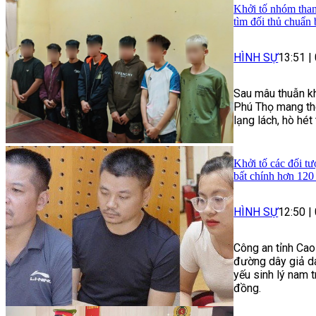
Khởi tố nhóm than
tìm đối thủ chuẩn 
HÌNH SỰ
13:51
|
Sau mâu thuẫn kh
Phú Thọ mang the
lạng lách, hò hé
Khởi tố các đối tư
bất chính hơn 120
HÌNH SỰ
12:50
|
Công an tỉnh Cao
đường dây giả da
yếu sinh lý nam t
đồng.