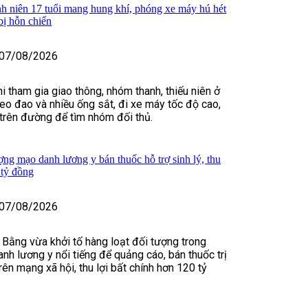
h niên 17 tuổi mang hung khí, phóng xe máy hú hét
bị hỗn chiến
07/08/2026
i tham gia giao thông, nhóm thanh, thiếu niên ở
o đao và nhiều ống sắt, đi xe máy tốc độ cao,
t trên đường để tìm nhóm đối thủ.
ợng mạo danh lương y bán thuốc hỗ trợ sinh lý, thu
 tỷ đồng
07/08/2026
 Bằng vừa khởi tố hàng loạt đối tượng trong
nh lương y nổi tiếng để quảng cáo, bán thuốc trị
rên mạng xã hội, thu lợi bất chính hơn 120 tỷ