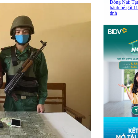
Đồng Nai: Tạm
hành bé gái 11
tình