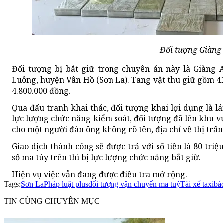
Đối tượng Giàng 
Đối tượng bị bắt giữ trong chuyên án này là Giàng A
Luông, huyện Vân Hồ (Sơn La). Tang vật thu giữ gồm 41 
4.800.000 đồng.
Qua đấu tranh khai thác, đối tượng khai lợi dụng là lái 
lực lượng chức năng kiểm soát, đối tượng đã lên khu v
cho một người đàn ông không rõ tên, địa chỉ về thị trấ
Giao dịch thành công sẽ được trả với số tiền là 80 t
số ma túy trên thì bị lực lượng chức năng bắt giữ.
Hiện vụ việc vẫn đang được điều tra mở rộng.
Tags:
Sơn La
Pháp luật plus
đối tượng vận chuyển ma tuý
Tài xế taxi
bá
TIN CÙNG CHUYÊN MỤC