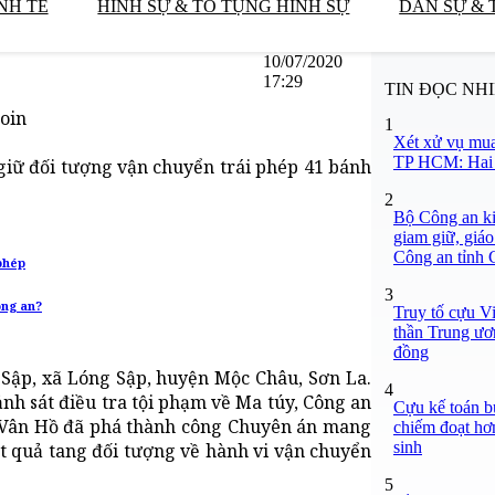
NH TẾ
HÌNH SỰ & TỐ TỤNG HÌNH SỰ
DÂN SỰ & 
10/07/2020
17:29
TIN ĐỌC NH
roin
1
Xét xử vụ mua
TP HCM: Hai b
 giữ đối tượng vận chuyển trái phép 41 bánh
2
Bộ Công an ki
giam giữ, giáo
Công an tỉnh
phép
3
ông an?
Truy tố cựu V
thần Trung ươ
đồng
 Sập, xã Lóng Sập, huyện Mộc Châu, Sơn La.
4
nh sát điều tra tội phạm về Ma túy, Công an
Cựu kế toán bư
 Vân Hồ đã phá thành công Chuyên án mang
chiếm đoạt hơn
sinh
ắt quả tang đối tượng về hành vi vận chuyển
5