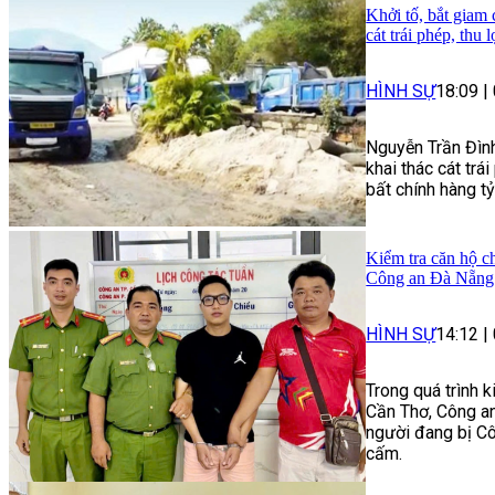
Khởi tố, bắt giam
cát trái phép, thu 
HÌNH SỰ
18:09
|
Nguyễn Trần Đình
khai thác cát trái
bất chính hàng t
Kiểm tra căn hộ ch
Công an Đà Nẵng 
HÌNH SỰ
14:12
|
Trong quá trình 
Cần Thơ, Công an
người đang bị Cô
cấm.