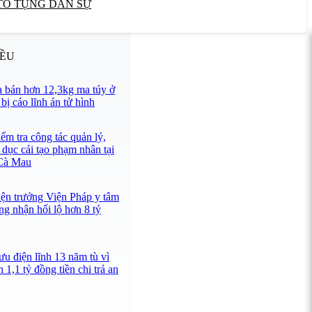
TỐ TỤNG DÂN SỰ
IỀU
 bán hơn 12,3kg ma túy ở
ị cáo lĩnh án tử hình
ểm tra công tác quản lý,
 dục cải tạo phạm nhân tại
 Cà Mau
iện trưởng Viện Pháp y tâm
ng nhận hối lộ hơn 8 tỷ
u điện lĩnh 13 năm tù vì
 1,1 tỷ đồng tiền chi trả an