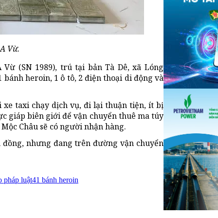
A Vừ.
 Vừ (SN 1989), trú tại bản Tà Dê, xã Lóng
bánh heroin, 1 ô tô, 2 điện thoại di động và
xe taxi chạy dịch vụ, đi lại thuận tiện, ít bị
ực giáp biên giới để vận chuyển thuê ma túy
n Mộc Châu sẽ có người nhận hàng.
riệu đồng, nhưng đang trên đường vận chuyển
o pháp luật
41 bánh heroin