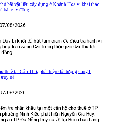
 chủ bãi vật liệu xây dựng ở Khánh Hòa vì khai thác
lợi hàng tỷ đồng
07/08/2026
 Duy bị khởi tố, bắt tạm giam để điều tra hành vi
 phép trên sông Cái, trong thời gian dài, thu lợi
ỷ đồng.
o thuê tại Cần Thơ, phát hiện đối tượng đang bị
truy nã
07/08/2026
kiểm tra nhân khẩu tại một căn hộ cho thuê ở TP
 phường Ninh Kiều phát hiện Nguyễn Gia Huy,
ng an TP Đà Nẵng truy nã về tội Buôn bán hàng