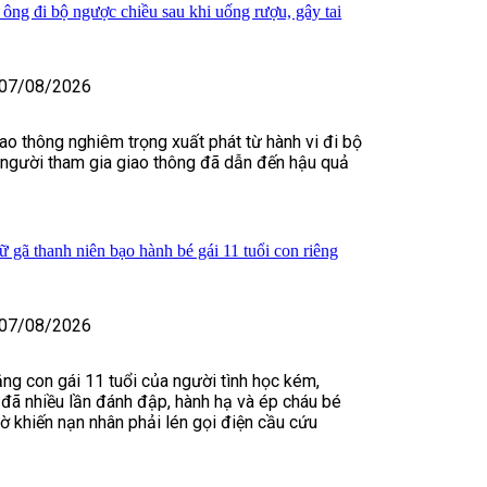
 ông đi bộ ngược chiều sau khi uống rượu, gây tai
07/08/2026
iao thông nghiêm trọng xuất phát từ hành vi đi bộ
 người tham gia giao thông đã dẫn đến hậu quả
 gã thanh niên bạo hành bé gái 11 tuổi con riêng
07/08/2026
ằng con gái 11 tuổi của người tình học kém,
đã nhiều lần đánh đập, hành hạ và ép cháu bé
iờ khiến nạn nhân phải lén gọi điện cầu cứu