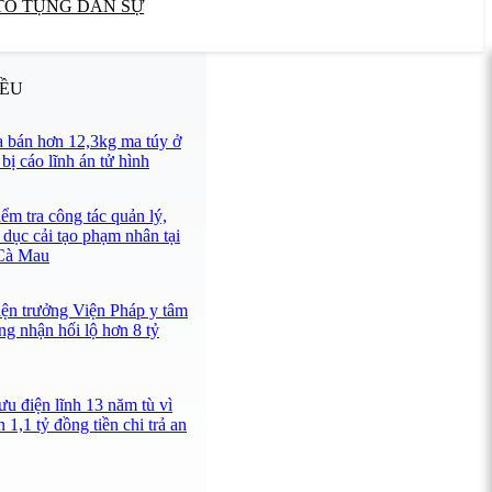
TỐ TỤNG DÂN SỰ
IỀU
 bán hơn 12,3kg ma túy ở
ị cáo lĩnh án tử hình
ểm tra công tác quản lý,
 dục cải tạo phạm nhân tại
 Cà Mau
iện trưởng Viện Pháp y tâm
ng nhận hối lộ hơn 8 tỷ
u điện lĩnh 13 năm tù vì
 1,1 tỷ đồng tiền chi trả an