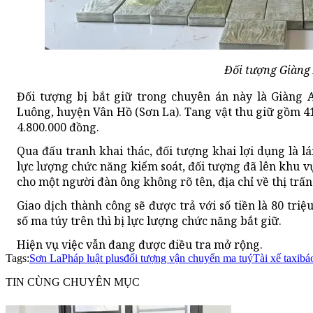
Đối tượng Giàng 
Đối tượng bị bắt giữ trong chuyên án này là Giàng A
Luông, huyện Vân Hồ (Sơn La). Tang vật thu giữ gồm 41 
4.800.000 đồng.
Qua đấu tranh khai thác, đối tượng khai lợi dụng là lái 
lực lượng chức năng kiểm soát, đối tượng đã lên khu v
cho một người đàn ông không rõ tên, địa chỉ về thị trấ
Giao dịch thành công sẽ được trả với số tiền là 80 t
số ma túy trên thì bị lực lượng chức năng bắt giữ.
Hiện vụ việc vẫn đang được điều tra mở rộng.
Tags:
Sơn La
Pháp luật plus
đối tượng vận chuyển ma tuý
Tài xế taxi
bá
TIN CÙNG CHUYÊN MỤC