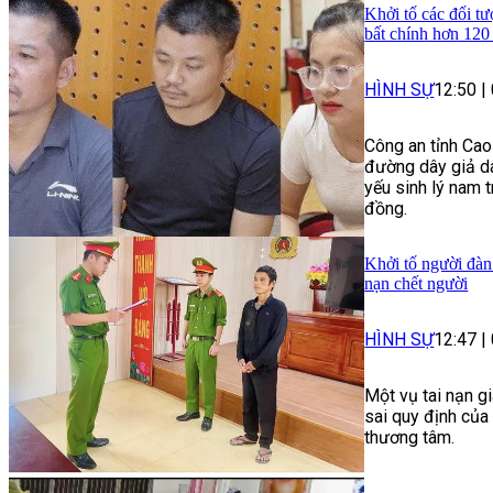
Khởi tố các đối tư
bất chính hơn 120
HÌNH SỰ
12:50
|
Công an tỉnh Cao
đường dây giả da
yếu sinh lý nam t
đồng.
Khởi tố người đàn
nạn chết người
HÌNH SỰ
12:47
|
Một vụ tai nạn g
sai quy định của
thương tâm.