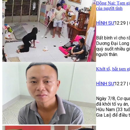
Đồng Nai: Tạm giữ
của người tình
HÌNH SỰ
12:29
|
Bất bình vì cho r
Dương Đại Long 
quỳ suốt nhiều g
người thân.
Khởi tố, bắt tạm g
HÌNH SỰ
12:27
|
Ngày 7/8, Cơ qua
đã khởi tố vụ án
Hữu Nam (33 tuổi
Gia Lai) để điều 