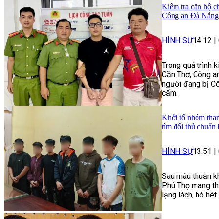
Kiểm tra căn hộ ch
Công an Đà Nẵng 
HÌNH SỰ
14:12
|
Trong quá trình 
Cần Thơ, Công an
người đang bị Cô
cấm.
Khởi tố nhóm than
tìm đối thủ chuẩn 
HÌNH SỰ
13:51
|
Sau mâu thuẫn kh
Phú Thọ mang the
lạng lách, hò hé