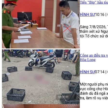
Tiến "Bịp" hầu tòa
HÌNH SỰ
10:16
|
Sáng 7/8/2026, 
thẩm xét xử Ngu
tội Tổ chức sử d
Công an điều tra 
Hòa Long
HÌNH SỰ
07:14
|
Một người phụ nữ
vực cổng chợ Hòa
đánh dù đã ngã 
tra, làm rõ vụ việ