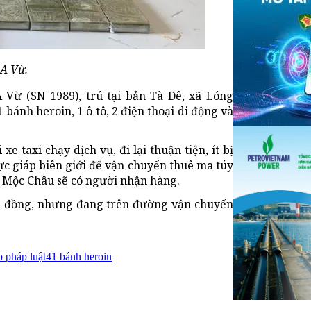
A Vừ.
 Vừ (SN 1989), trú tại bản Tà Dê, xã Lóng
bánh heroin, 1 ô tô, 2 điện thoại di động và
xe taxi chạy dịch vụ, đi lại thuận tiện, ít bị
ực giáp biên giới để vận chuyển thuê ma túy
n Mộc Châu sẽ có người nhận hàng.
riệu đồng, nhưng đang trên đường vận chuyển
o pháp luật
41 bánh heroin