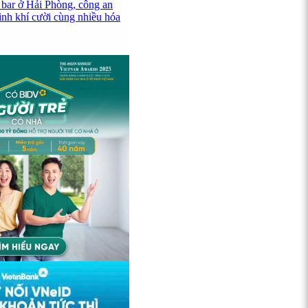
 bar ở Hải Phòng, công an
ình khí cười cùng nhiều hóa