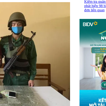
Kiểm tra quán
phát hiện 98 b
đơn liên quan