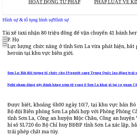
HOẠT ĐỘNG TƯ PHÁP
PHÁP LUẬT VỀ KI
Hình sự & tố tụng hình sự
Hình sự
Tài xế taxi nhận 80 triệu đồng để vận chuyển 41 bánh he
P. Họ
Lực lượng chức năng ở tỉnh Sơn La vừa phát hiện, bắt
heroin tại khu vực biên giới.
Sơn La: Bắt đối tượng tổ chức cho 19 người sang Trung Quốc lao động trái 
Nghi phạm dùng gậy đánh hàng xóm tử vong ở Sơn La khai gì tại cơ quan C
Được biết, khoảng 6h00 ngày 10/7, tại khu vực bản Bó
Bộ đội Biên phòng Sơn La phối hợp với Phòng Phòng Cả
tỉnh Sơn La, Công an huyện Mộc Châu, Công an huyện
bí số SL720 do Bộ Chỉ huy BĐBP tỉnh Sơn La xác lập, b
trái phép chất ma túy.