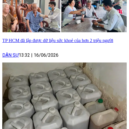
TP HCM đã lập được dữ liệu sức khoẻ của hơn 2 triệu người
DÂN SỰ
13:32
|
16/06/2026