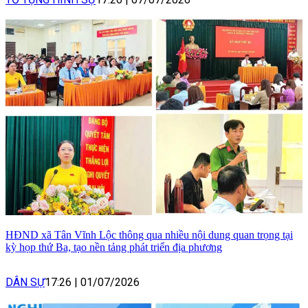
HĐND xã Tân Vĩnh Lộc thông qua nhiều nội dung quan trọng tại
kỳ họp thứ Ba, tạo nền tảng phát triển địa phương
DÂN SỰ
17:26
|
01/07/2026