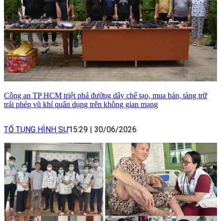
Công an TP HCM triệt phá đường dây chế tạo, mua bán, tàng trữ
trái phép vũ khí quân dụng trên không gian mạng
TỐ TỤNG HÌNH SỰ
15:29
|
30/06/2026