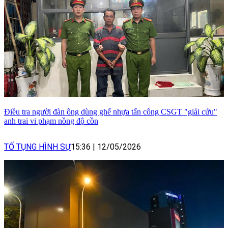
Điều tra người đàn ông dùng ghế nhựa tấn công CSGT "giải cứu"
anh trai vi phạm nồng độ cồn
TỐ TỤNG HÌNH SỰ
15:36
|
12/05/2026