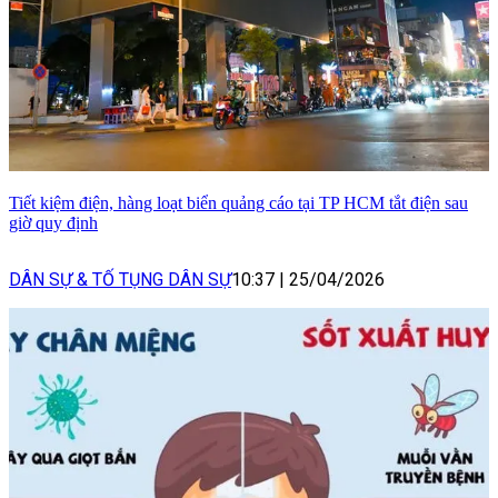
Tiết kiệm điện, hàng loạt biển quảng cáo tại TP HCM tắt điện sau
giờ quy định
DÂN SỰ & TỐ TỤNG DÂN SỰ
10:37
|
25/04/2026