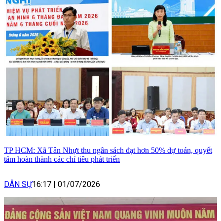
TP HCM: Xã Tân Nhựt thu ngân sách đạt hơn 50% dự toán, quyết
tâm hoàn thành các chỉ tiêu phát triển
DÂN SỰ
16:17
|
01/07/2026