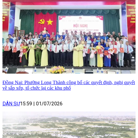
Đồng Nai: Phường Long Thành công bố các quyết định, nghị quyết
về sắp xếp, tổ chức lại các khu phố
DÂN SỰ
15:59
|
01/07/2026