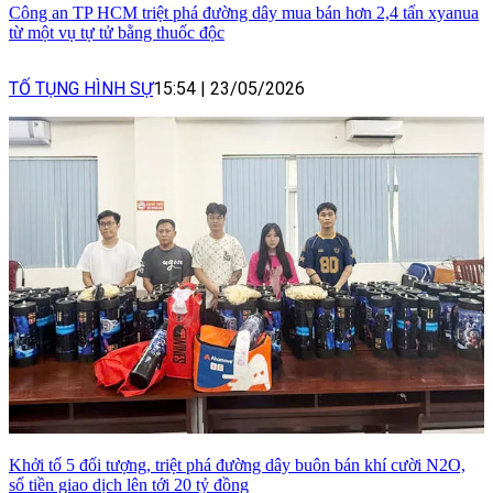
Công an TP HCM triệt phá đường dây mua bán hơn 2,4 tấn xyanua
từ một vụ tự tử bằng thuốc độc
TỐ TỤNG HÌNH SỰ
15:54
|
23/05/2026
Khởi tố 5 đối tượng, triệt phá đường dây buôn bán khí cười N2O,
số tiền giao dịch lên tới 20 tỷ đồng