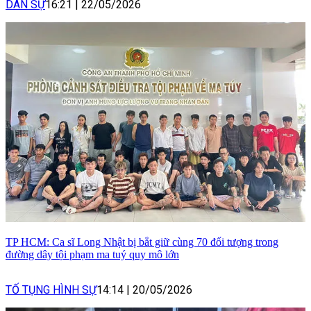
DÂN SỰ
16:21
|
22/05/2026
TP HCM: Ca sĩ Long Nhật bị bắt giữ cùng 70 đối tượng trong
đường dây tội phạm ma tuý quy mô lớn
TỐ TỤNG HÌNH SỰ
14:14
|
20/05/2026