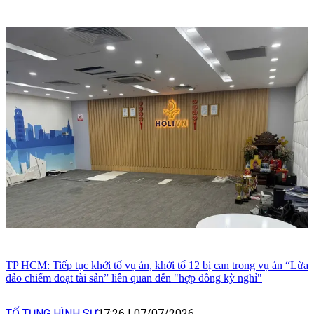
TP HCM: Tiếp tục khởi tố vụ án, khởi tố 12 bị can trong vụ án “Lừa
đảo chiếm đoạt tài sản” liên quan đến "hợp đồng kỳ nghỉ"
TỐ TỤNG HÌNH SỰ
17:26
|
07/07/2026