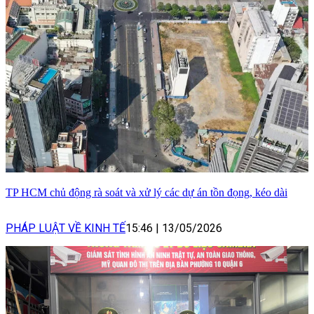
TP HCM chủ động rà soát và xử lý các dự án tồn đọng, kéo dài
PHÁP LUẬT VỀ KINH TẾ
15:46
|
13/05/2026