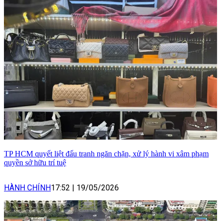
TP HCM quyết liệt đấu tranh ngăn chặn, xử lý hành vi xâm phạm
quyền sở hữu trí tuệ
HÀNH CHÍNH
17:52
|
19/05/2026