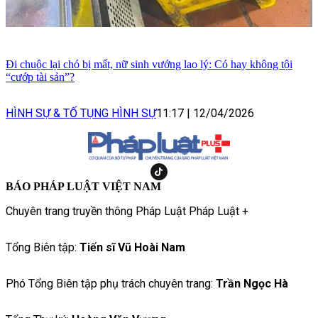
Đi chuộc lại chó bị mất, nữ sinh vướng lao lý: Có hay không tội
“cướp tài sản”?
HÌNH SỰ & TỐ TỤNG HÌNH SỰ
11:17
|
12/04/2026
BÁO PHÁP LUẬT VIỆT NAM
Chuyên trang truyền thông Pháp Luật Pháp Luật +
Tổng Biên tập:
Tiến sĩ Vũ Hoài Nam
Phó Tổng Biên tập phụ trách chuyên trang:
Trần Ngọc Hà