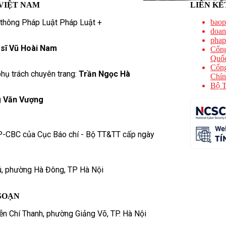
VIỆT NAM
LIÊN KẾ
 thông Pháp Luật Pháp Luật +
baop
doan
phap
 sĩ Vũ Hoài Nam
Cổng
Quốc
Cổng
hụ trách chuyên trang:
Trần Ngọc Hà
Chín
Bộ T
 Văn Vượng
P-CBC của Cục Báo chí - Bộ TT&TT cấp ngày
ú, phường Hà Đông, TP Hà Nội
SOẠN
n Chí Thanh, phường Giảng Võ, TP. Hà Nội