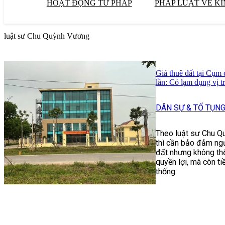
HOẠT ĐỘNG TƯ PHÁP
PHÁP LUẬT VỀ KI
luật sư Chu Quỳnh Vương
Giá thuê đất tại Cụm
lần: Có lạm dụng vị t
DÂN SỰ & TỐ TỤN
Theo luật sư Chu Q
thì cần bảo đảm ngư
đất nhưng không thể
quyền lợi, mà còn t
thống.