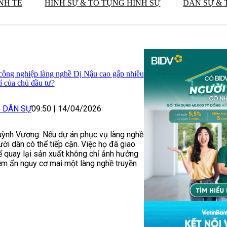
NH TẾ
HÌNH SỰ & TỐ TỤNG HÌNH SỰ
DÂN SỰ & 
 công nghiệp làng nghề Dị Nậu cao gấp nhiều
rí của chủ đầu tư?
G DÂN SỰ
09:50
|
14/04/2026
uỳnh Vương: Nếu dự án phục vụ làng nghề
ời dân có thể tiếp cận. Việc họ đã giao
 quay lại sản xuất không chỉ ảnh hưởng
iềm ẩn nguy cơ mai một làng nghề truyền