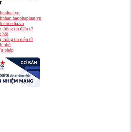
T
hapluat.vn
hnhan.baophapluat.vn
luatmedia.vn
 thông tin điện tử
 hội
 thông tin điện tử
h phủ
ư pháp