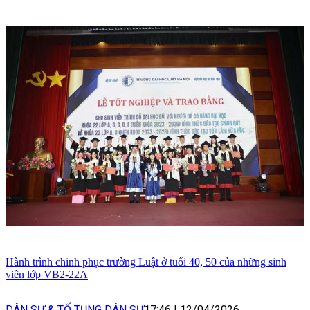
Hành trình chinh phục trường Luật ở tuổi 40, 50 của những sinh
viên lớp VB2-22A
DÂN SỰ & TỐ TỤNG DÂN SỰ
17:46
|
12/04/2026